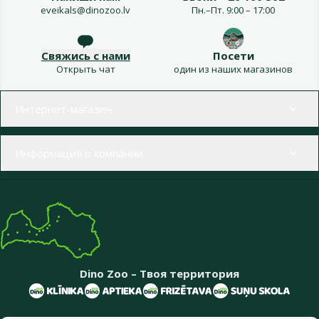
eveikals@dinozoo.lv
Пн.–Пт. 9:00 – 17:00
Свяжись с нами
Посети
Открыть чат
один из наших магазинов
Меню в футере
Интернет-магазин
Информация о компании
Dino Zoo – Твоя территория