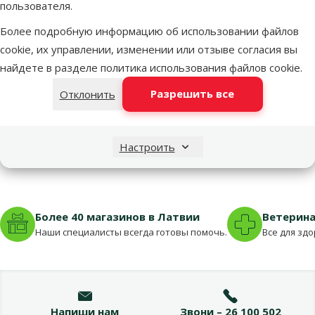
пользователя.
Токсичен
Более подробную информацию об использовании файлов
для котов
cookie, их управлении, изменении или отзыве согласия вы
🐈‍⬛
найдете в разделе
политика использования файлов cookie
.
В наличии
Разрешить все
Отклонить
Бесплатная
В к
доставка
Настроить
Более 40 магазинов в Латвии
Ветерина
Наши специалисты всегда готовы помочь.
Все для зд
Напиши нам
Звони – 26 100 502