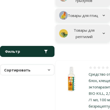
грызунов
Товары для птиц
Товары для
рептилий
Фильтр
Оценка 0%
Сортировать
Средство о
блох, клеще
эктопарази
BIO KILL, 2,
/1 мл, 100 м
безрецепт