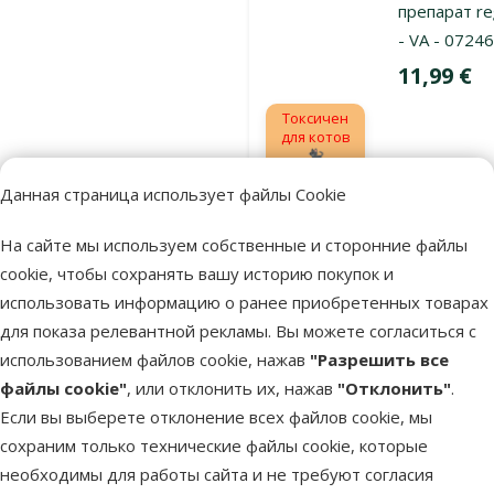
препарат re
- VA - 0724
Цена
11,99 €
Токсичен
для котов
🐈‍⬛
Данная страница использует файлы Cookie
В наличии
В
На сайте мы используем собственные и сторонние файлы
cookie, чтобы сохранять вашу историю покупок и
использовать информацию о ранее приобретенных товарах
Оценка 0%
для показа релевантной рекламы. Вы можете согласиться с
Аэрозоль о
использованием файлов cookie, нажав
"Разрешить все
блох, клеще
файлы cookie"
, или отклонить их, нажав
"Отклонить"
.
эктопарази
Если вы выберете отклонение всех файлов cookie, мы
– BIO KILL, 
сохраним только технические файлы cookie, которые
мг/1 мл, 50
необходимы для работы сайта и не требуют согласия
Цена
21,99 €