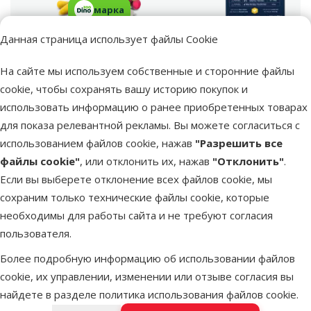
марка
Данная страница использует файлы Cookie
Eukanuba Puppy and
Prospera Plus Maxi
Junior Large Breed, 1
Junior, 15 кг
кг
На сайте мы используем собственные и сторонние файлы
cookie, чтобы сохранять вашу историю покупок и
Размер собаки
Размер собаки
использовать информацию о ранее приобретенных товарах
Большая, Гигантская
Большая, Гигантская
для показа релевантной рекламы. Вы можете согласиться с
Возраст собаки
Возраст собаки
использованием файлов cookie, нажав
"Разрешить все
Щенок
Щенок
файлы cookie"
, или отклонить их, нажав
"Отклонить"
.
Состояние здоровья
Состояние здоровья
Если вы выберете отклонение всех файлов cookie, мы
Без проблем со
Без проблем со
сохраним только технические файлы cookie, которые
здоровьем
здоровьем
необходимы для работы сайта и не требуют согласия
Состав и вкус
пользователя.
Состав и вкус
Злаки, Индейка и
Злаки, Куриное мясо,
Более подробную информацию об использовании файлов
мясо индейки,
Рис
cookie, их управлении, изменении или отзыве согласия вы
Куриное мясо
найдете в разделе
политика использования файлов cookie
.
Качество
Качество