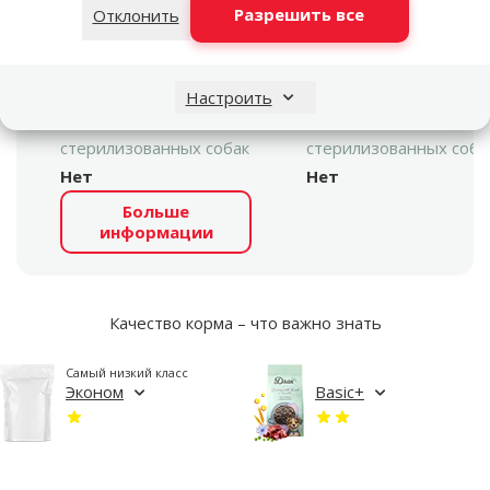
⭐⭐⭐⭐
⭐⭐⭐⭐
Разрешить все
Отклонить
Суперпремиум
Суперпремиум
Вес продукта
Вес продукта
15 kg
15 kg
Настроить
Для кастрированных и
Для кастрированных и
стерилизованных собак
стерилизованных соба
Нет
Нет
Больше
информации
Качество корма – что важно знать
Самый низкий класс
Эконом
Basic+