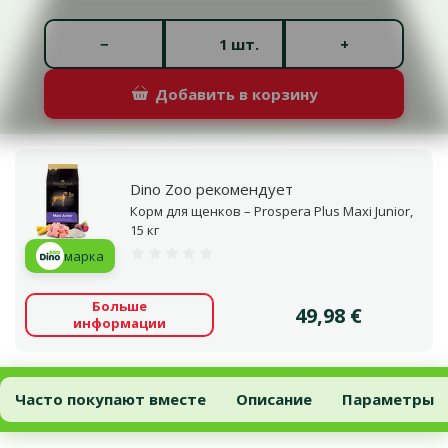
Количество штук *
−
+
шт.
Добавить в корзину
Dino Zoo рекомендует
Корм для щенков – Prospera Plus Maxi Junior,
15 кг
марка
Оценка 0%
Больше
Цена
49,98 €
информации
Корм для собак – Eukanuba Puppy and Junior Large Breed, 15 кг
Добавить в корзину
Часто покупают вместе
Описание
Параметры
В начало страницы