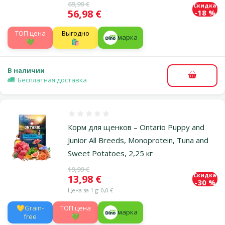
Исходная цена
69,99 €
Скидка
Цена
56,98 €
-18 %
TOП цена
Выгодно
марка
💚
🛍️
В наличии
В корзи
Бесплатная доставка
Оценка 0%
Корм для щенков – Ontario Puppy and
Junior All Breeds, Monoprotein, Tuna and
Sweet Potatoes, 2,25 кг
Исходная цена
19,99 €
Скидка
Цена
13,98 €
-30 %
Цена за 1 g: 0,0 €
💛Grain-
TOП цена
марка
free
💚