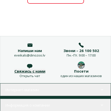
Напиши нам
Звони – 26 100 502
eveikals@dinozoo.lv
Пн.–Пт. 9:00 – 17:00
Свяжись с нами
Посети
Открыть чат
один из наших магазинов
Меню в футере
Интернет-магазин
Информация о компании