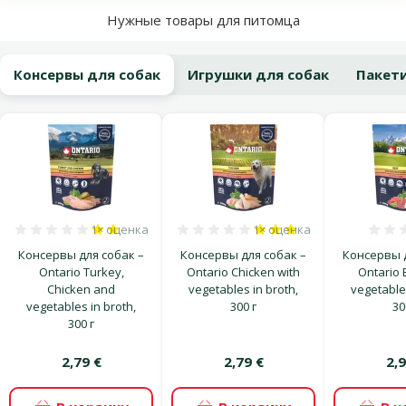
Нужные товары для питомца
Консервы для собак
Игрушки для собак
Пакети
1×
оценка
1×
оценка
Оценка 40%, количество оценок: 1
Оценка 60%, количество
Консервы для собак –
Консервы для собак –
Консервы д
Ontario Turkey,
Ontario Chicken with
Ontario 
Chicken and
vegetables in broth,
vegetables
vegetables in broth,
300 г
30
300 г
2,79 €
2,79 €
2,9