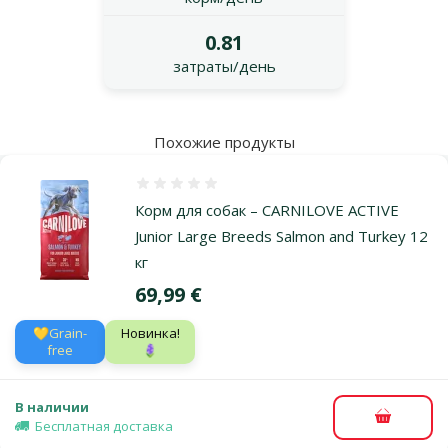
0.81
затраты/день
Похожие продукты
Оценка 0%
Корм для собак – CARNILOVE ACTIVE
Junior Large Breeds Salmon and Turkey 12
кг
Цена
69,99 €
💛Grain-
Новинка!
free
🪻
В наличии
В корзи
Бесплатная доставка