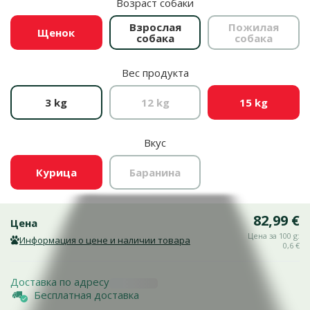
Возраст собаки
Взрослая
Пожилая
Щенок
собака
собака
Вес продукта
3 kg
12 kg
15 kg
Вкус
Курица
Баранина
82,99 €
Цена
Цена за 100 g:
Информация о цене и наличии товара
0,6 €
Доставка по адресу
Бесплатная доставка