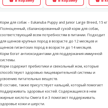
В корзину
В корзину
В к
superzoo.product.detail.content
Корм для собак – Eukanuba Puppy and Junior Large Breed, 15 кг
Полноценный, сбалансированный сухой корм для собак,
соответствующий всем потребностям в питании. Подходит
для щенков крупных пород в возрасте до 12 месяцев и
щенков гигантских пород в возрасте до 14 месяцев.
Корм богат антиоксидантами для поддержания иммунной
системы.
Корм содержит пребиотики и свекольный жом, которые
способствуют здоровью пищеварительной системы и
усвоению питательных веществ.
В составе, также присутствует кальций, который помогает
поддерживать здоровье костей. Содержащиеся в нем
жирные кислоты Омега 6 и 3 помогают поддерживать
здоровье кожи и шерсти.