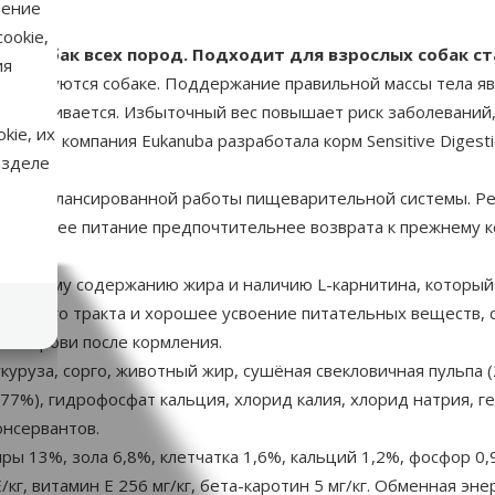
нение
ookie,
х собак всех пород. Подходит для взрослых собак ст
ия
 требуются собаке. Поддержание правильной массы тела я
 увеличивается. Избыточный вес повышает риск заболеваний,
kie, их
поэтому компания Eukanuba разработала корм Sensitive Diges
азделе
ддержки сбалансированной работы пищеварительной системы.
дходящее питание предпочтительнее возврата к прежнему ко
иженному содержанию жира и наличию L-карнитина, который
ечного тракта и хорошее усвоение питательных веществ, 
а в крови после кормления.
укуруза, сорго, животный жир, сушёная свекловичная пульпа 
7%), гидрофосфат кальция, хлорид калия, хлорид натрия, ге
онсервантов.
ры 13%, зола 6,8%, клетчатка 1,6%, кальций 1,2%, фосфор 0
кг, витамин E 256 мг/кг, бета-каротин 5 мг/кг. Обменная эне