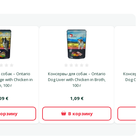
Оценка 0%
Оценка 0%
собак – Ontario
Консервы для собак – Ontario
Консер
ge with Chicken in
Dog Liver with Chicken in Broth,
Dog Ca
, 100 г
100 г
09 €
1,09 €
корзину
В корзину