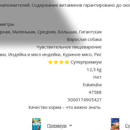
 наполнителей. Содержание витаминов гарантировано до око
аметры
ная, Маленькая, Средняя, Большая, Гигантская
Взрослая собака
Чувствительное пищеварение
аки, Индейка и мясо индейки, Куриное мясо, Рис
⭐⭐⭐⭐ Суперпремиум
12,5 kg
Нет
Eukanuba
47588
5000174905427
Качество корма – что важно знать
Премиум
С