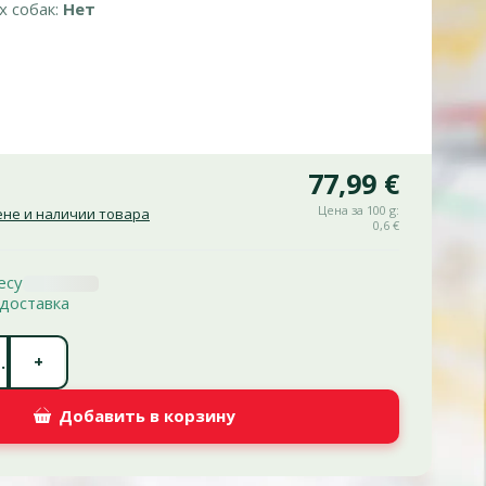
х собак:
Нет
77,99 €
Цена за 100 g:
не и наличии товара
0,6 €
есу
доставка
Количество штук *
+
.
Добавить в корзину