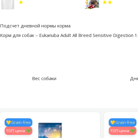
Подсчет дневной нормы корма
Корм для собак – Eukanuba Adult All Breed Sensitive Digestion 1
Вес собаки
Дне
💛Grain-free
💛Grain-free
TOП цена 💚
TOП цена 💚