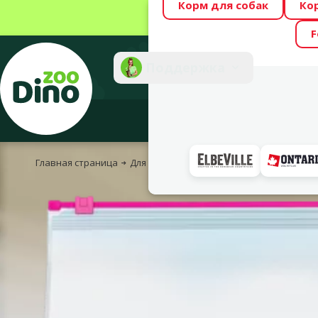
Корм для собак
Ко
Весь месяц Dino
F
Фотоконкурс “GA
Поддержка
Инте
Главная страница
Для собак
Корм и лакомства
Сухой к