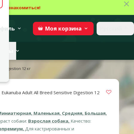
Зак
→
Ознакомиться!
27
→
Участвовать
superzoo.ch
филь
Русский
Моя
корзина
веты
e Digestion 12 кг
Vložit do 
Eukanuba Adult All Breed Sensitive Digestion 12
 0%
Миниатюрная, Маленькая, Средняя, Большая,
раст собаки:
Взрослая собака,
Качество:
премиум,
Для кастрированных и