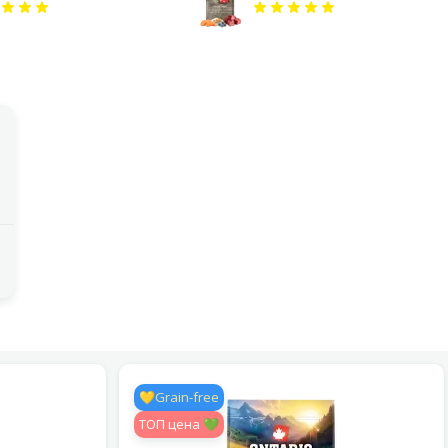
💛Grain-free
TOП цена 💚