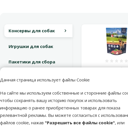
Консервы для собак
Игрушки для собак
Пакетики для сбора
Оцен
экскрементов
Консервы для собак 
Beef with vegetables in
Данная страница использует файлы Cookie
г
Средства от
паразитов
2,99 €
На сайте мы используем собственные и сторонние файлы coo
чтобы сохранять вашу историю покупок и использовать
В корзи
информацию о ранее приобретенных товарах для показа
релевантной рекламы. Вы можете согласиться с использова
файлов cookie, нажав
"Разрешить все файлы cookie"
, или