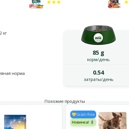
2 кг
85 g
корм/день
0.54
вная норма
затраты/день
Похожие продукты
💛Grain-free
Новинка! 🪻