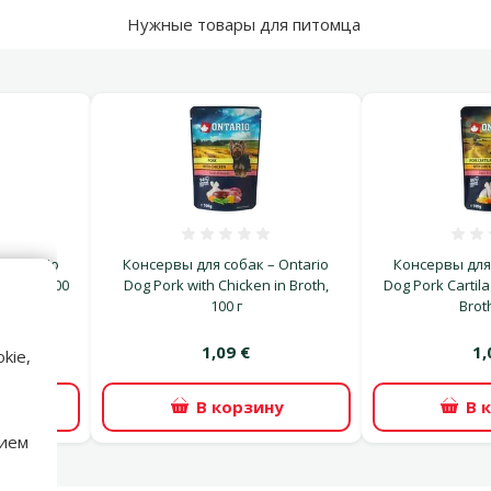
Нужные товары для питомца
ка 0%
Оценка 0%
– Ontario
Консервы для собак – Ontario
Консервы для 
 broth, 300
Dog Pork with Chicken in Broth,
Dog Pork Cartila
100 г
Broth
1,09 €
1,
kie,
ну
В корзину
В 
нием