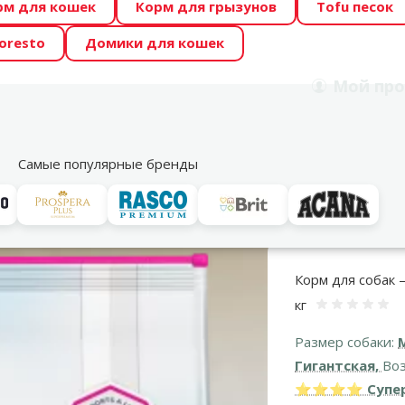
рм для кошек
Корм для грызунов
Tofu песок
 Zoo предлагает отличные цены на ТОП-овые корма! 🍖
oresto
Домики для кошек
DA ŪSAIŅI”! Возможно Твой питомец станет звездой 20
Мой
про
Поиск
рнет-магазин
Акции
Магазины
Услуги
Со
39
Самые популярные бренды
орм для собак
Для взрослых собак
Eukanuba Adult All Breed Sensitiv
Корм для собак – 
кг
Оценка
Размер собаки:
Гигантская,
Воз
⭐⭐⭐⭐ Супер