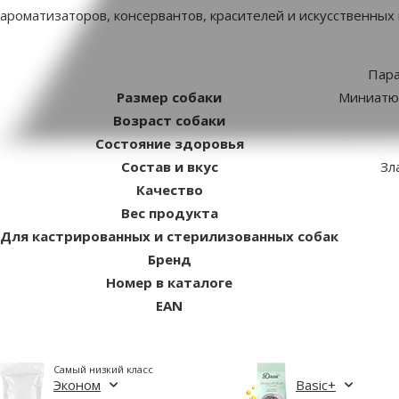
ароматизаторов, консервантов, красителей и искусственных
Пар
Размер собаки
Миниатюр
Возраст собаки
Состояние здоровья
Состав и вкус
Зл
Качество
Вес продукта
Для кастрированных и стерилизованных собак
Бренд
Номер в каталоге
EAN
Самый низкий класс
Эконом
Basic+