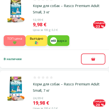
Оценка 0%
Корм для собак – Rasco Premium Adult
Small, 3 кг
Исходная цена
12,99 €
Скидка
Цена
9,98 €
-23 %
Цена за 100 g: 0,3 €
TOП цена
Выгодно
марка
💚
🛍️
В наличии
В корзи
Оценка 0%
Корм для собак – Rasco Premium Adult
Small, 7 кг
Исходная цена
24,99 €
Скидка
Цена
19,98 €
-20 %
Цена за 100 g: 0,3 €