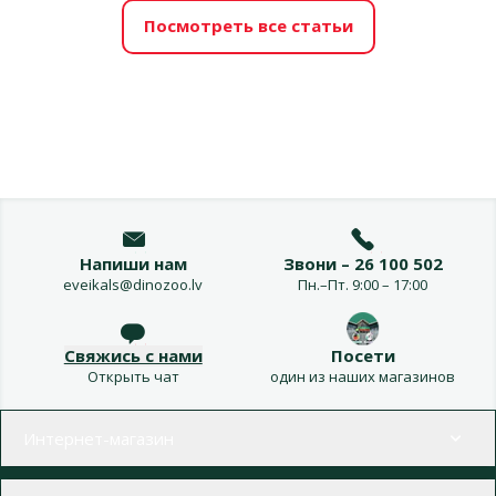
Посмотреть все статьи
Напиши нам
Звони – 26 100 502
eveikals@dinozoo.lv
Пн.–Пт. 9:00 – 17:00
Свяжись с нами
Посети
Открыть чат
один из наших магазинов
Меню в футере
Интернет-магазин