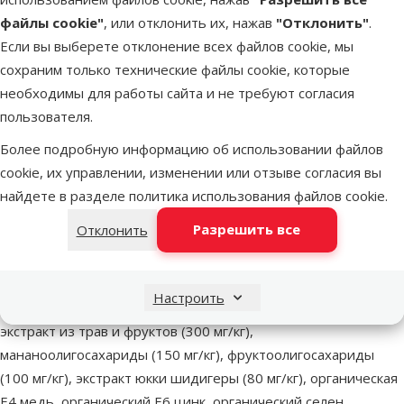
файлы cookie"
, или отклонить их, нажав
"Отклонить"
.
Если вы выберете отклонение всех файлов cookie, мы
сохраним только технические файлы cookie, которые
Другие подобные продукты
необходимы для работы сайта и не требуют согласия
пользователя.
Корм для собак - BRIT Premium Adult S, 1kg
Описание
Параметры
В начало страницы
Более подробную информацию об использовании файлов
cookie, их управлении, изменении или отзыве согласия вы
superzoo.product.detail.content
Корм для собак - BRIT Premium Adult S, 1kg. Полноценный
найдете в разделе
политика использования файлов cookie
.
сухой корм для взрослых собак малых пород (5-10 кг) Brit
Разрешить все
Отклонить
Premium Adult M с курицей. Состав: Мука из мяса курицы (41
%), кукуруза, пшеница, рис, куриный жир (консервированный
токоферолами), масло лосося, пивные дрожжи, натуральные
Настроить
ароматизаторы, сушеные яблоки, минеральные вещества,
экстракт из трав и фруктов (300 мг/кг),
мананоолигосахариды (150 мг/кг), фруктоолигосахариды
(100 мг/кг), экстракт юкки шидигеры (80 мг/кг), органическая
Е4 медь, органический Е6 цинк, органический селен.