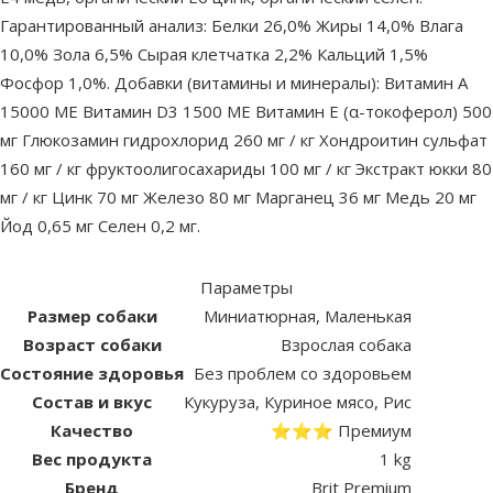
Гарантированный анализ: Белки 26,0% Жиры 14,0% Влага
10,0% Зола 6,5% Сырая клетчатка 2,2% Кальций 1,5%
Фосфор 1,0%. Добавки (витамины и минералы): Витамин А
15000 МЕ Витамин D3 1500 МЕ Витамин Е (α-токоферол) 500
мг Глюкозамин гидрохлорид 260 мг / кг Хондроитин сульфат
160 мг / кг фруктоолигосахариды 100 мг / кг Экстракт юкки 80
мг / кг Цинк 70 мг Железо 80 мг Марганец 36 мг Медь 20 мг
Йод 0,65 мг Селен 0,2 мг.
Параметры
Размер собаки
Миниатюрная, Маленькая
Возраст собаки
Взрослая собака
Состояние здоровья
Без проблем со здоровьем
Состав и вкус
Кукуруза, Куриное мясо, Рис
Качество
⭐⭐⭐ Премиум
Вес продукта
1 kg
Бренд
Brit Premium