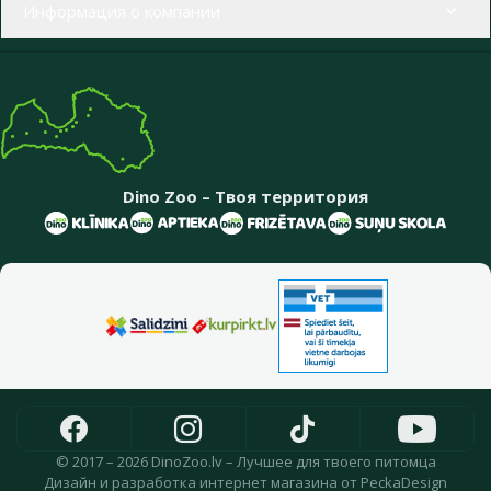
Информация о компании
Dino Zoo – Твоя территория
© 2017 – 2026 DinoZoo.lv – Лучшее для твоего питомца
Дизайн
и
разработка интернет магазина
от
PeckaDesign