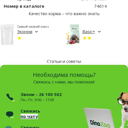
Номер в каталоге
74614
Качество корма – что важно знать
Самый низкий класс
Эконом
Basic+
Статьи и советы
Необходима помощь?
Свяжись с нами, мы поможем!
Звони – 26 100 502
Пн.–Пт. 9:00 – 17:00
Свяжись
по чату
Свяжись