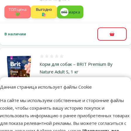
TOП цена
Выгодно
марка
💚
🛍️
В наличии
В корзи
Оценка 0%
Корм для собак – BRIT Premium By
Nature Adult S, 1 кг
Исходная цена
4,99 €
Скидка
Цена
3,98 €
Данная страница использует файлы Cookie
-20 %
Цена за 100 g: 0,4 €
На сайте мы используем собственные и сторонние файлы
TOП цена
Выгодно
cookie, чтобы сохранять вашу историю покупок и
💚
🛍️
использовать информацию о ранее приобретенных товарах
для показа релевантной рекламы. Вы можете согласиться с
В наличии
В корзи
использованием файлов cookie, нажав
"Разрешить все