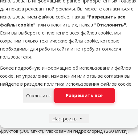
использовать информацию о ранее приобретенных товарах
для показа релевантной рекламы. Вы можете согласиться с
В наличии
использованием файлов cookie, нажав
"Разрешить все
В корзи
Бесплатная доставка
файлы cookie"
, или отклонить их, нажав
"Отклонить"
.
Если вы выберете отклонение всех файлов cookie, мы
сохраним только технические файлы cookie, которые
Другие подобные продукты
необходимы для работы сайта и не требуют согласия
пользователя.
Корм для собак - BRIT Premium Adult L, 15кг.
Описание
Параметры
В начало страницы
Более подробную информацию об использовании файлов
cookie, их управлении, изменении или отзыве согласия вы
superzoo.product.detail.content
Полноценный сухой корм для взрослых собак крупных пород
найдете в разделе
политика использования файлов cookie
.
(25-45 kg) с курицей.
Разрешить все
Отклонить
Состав: мука из мяса курицы (40 %), рис, кукуруза, пшеница,
куриный жир (консервированный токоферолами), масло
лосося, пивные дрожжи, натуральные ароматизаторы,
Настроить
сушеные яблоки, минеральные вещества, экстракт из трав и
фруктов (300 мг/кг), глюкозамин гидрохлорид (260 мг/кг),