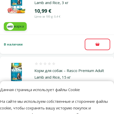
Lamb and Rice, 3 кг
Цена
10,99 €
Цена за 100 g: 0,4 €
марка
В наличии
В корзи
Оценка 0%
Корм для собак – Rasco Premium Adult
Lamb and Rice, 15 кг
Исходная цена
41,99 €
Скидка
Цена
36,98 €
Данная страница использует файлы Cookie
-11 %
Цена за 100 g: 0,2 €
На сайте мы используем собственные и сторонние файлы
TOП цена
Выгодно
марка
cookie, чтобы сохранять вашу историю покупок и
💚
🛍️