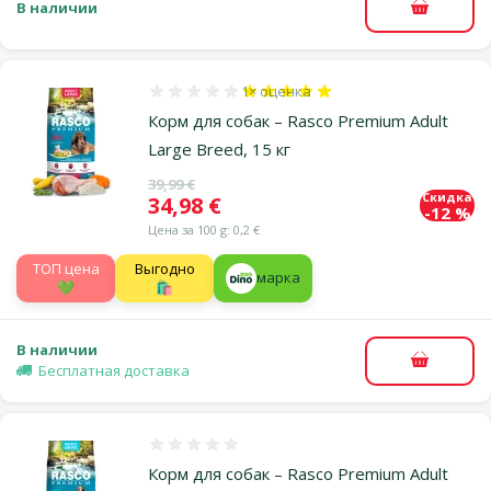
В наличии
В корзи
1×
оценка
Оценка 100%, количество оценок: 1
Корм для собак – Rasco Premium Adult
Large Breed, 15 кг
Исходная цена
39,99 €
Скидка
Цена
34,98 €
-12 %
Цена за 100 g: 0,2 €
TOП цена
Выгодно
марка
💚
🛍️
В наличии
В корзи
Бесплатная доставка
Оценка 0%
Корм для собак – Rasco Premium Adult