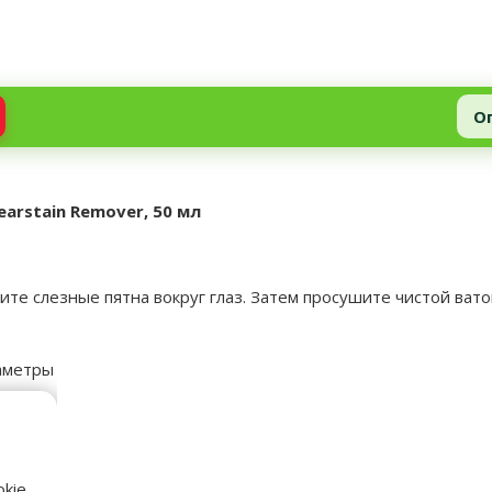
О
arstain Remover, 50 мл
те слезные пятна вокруг глаз. Затем просушите чистой ватой
аметры
kie,