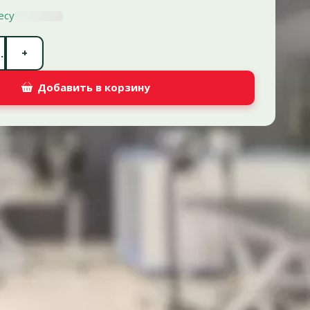
есу
Количество штук *
+
.
Добавить в корзину