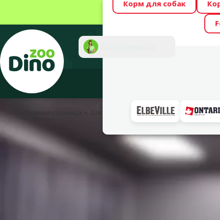
Корм для собак
Ко
Весь месяц Dino
F
Фотоконкурс “GA
Поддержка
Инте
Главная страница
Для собак
Уход и гигиена
Средства п