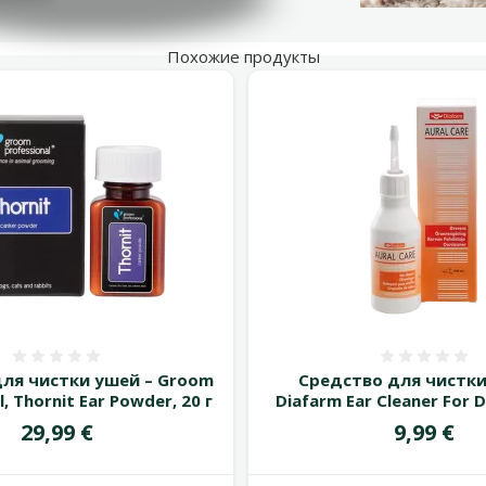
Похожие продукты
Оценка 0%
Оценка
ля чистки ушей – Groom
Средство для чистки
l, Thornit Ear Powder, 20 г
Diafarm Ear Cleaner For 
Цена
Цена
29,99 €
9,99 €