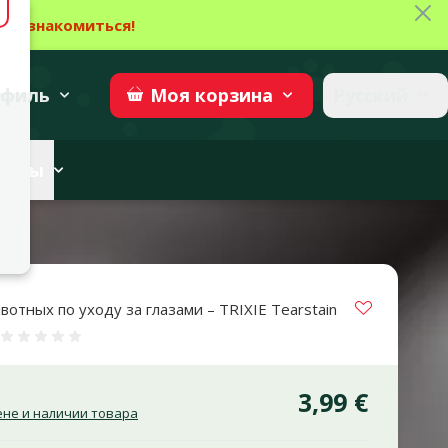
Зак
→
Ознакомиться!
27
→
Участвовать
superzoo.ch
филь
Русский
Моя
корзина
веты
Vložit do 
вотных по уходу за глазами – TRIXIE Tearstain
Оценка 0%
3,99 €
не и наличии товара