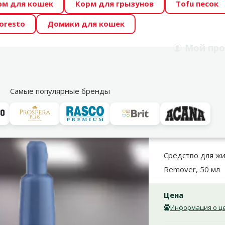
рм для кошек
Корм для грызунов
Tofu песок
 Zoo предлагает отличные цены на ТОП-овые корма! 🍖
oresto
Домики для кошек
DA ŪSAIŅI”! Возможно Твой питомец станет звездой 20
Мой
про
Поиск
рнет-магазин
Акции
Магазины
Услуги
Со
39
Самые популярные бренды
о уходу за глазами и ушами
TRIXIE Tearstain Remover, 50 мл
Средство для жи
Remover, 50 мл
Цена
Информация о це