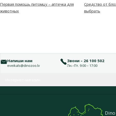
Первая помощь питомцу – аптечка для
Средство от бло
животных
выбрать
Напиши нам
Звони – 26 100 502
eveikals@dinozoo.lv
Пн.–Пт. 9:00 – 17:00
Меню в футере
Интернет-магазин
Dino