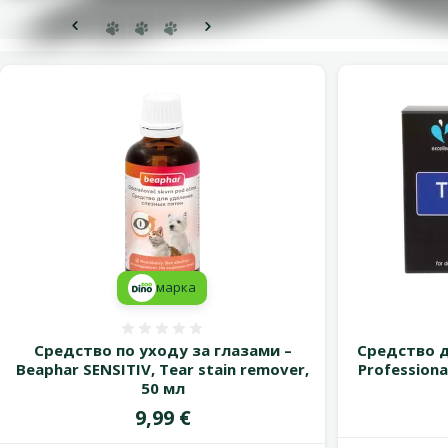
Перейти на страницу 1
Перейти на страницу 2
Перейти на страницу 3
Предыдущая страница
Следующая страница
марка
Оценка 0%
Средство по уходу за глазами –
Средство д
Beaphar SENSITIV, Tear stain remover,
Professiona
50 мл
Цена
9,99 €