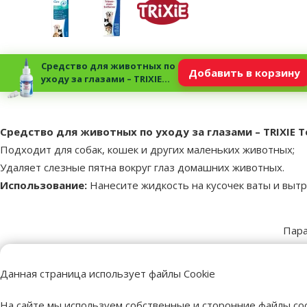
Средство для животных по
Добавить в корзину
уходу за глазами – TRIXIE
Tearstain Remover, 50 мл
superzoo.product.detail.content
Средство для животных по уходу за глазами – TRIXIE Te
Подходит для собак, кошек и других маленьких животных;
Удаляет слезные пятна вокруг глаз домашних животных.
Использование:
Нанесите жидкость на кусочек ваты и вытри
Пар
Объем
50 ml
Бренд
TRIXIE
Данная страница использует файлы Cookie
Номер в каталоге
85533
EAN
4011905025599
На сайте мы используем собственные и сторонние файлы coo