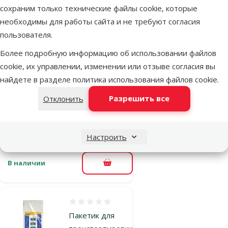
сохраним только технические файлы cookie, которые
необходимы для работы сайта и не требуют согласия
Оценка 0%
пользователя.
Пакетик для
транспортировки
Более подробную информацию об использовании файлов
рыбок – Aqua
cookie, их управлении, изменении или отзыве согласия вы
Excellent, 20 x 50
найдете в разделе
политика использования файлов cookie
.
cm, 1 шт.
Разрешить все
Отклонить
Цена
0,39 €
марка
Настроить
В наличии
В корзину
Оценка 0%
Пакетик для