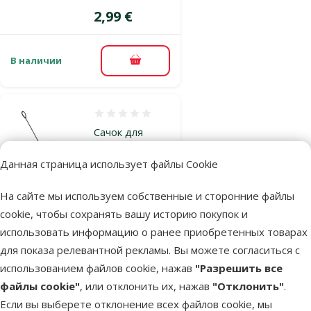
Цена
2,99 €
В наличии
В корзину
Оценка 0%
Сачок для
аквариума –
Данная страница использует файлы Cookie
Marina Easy
Catch Net
На сайте мы используем собственные и сторонние файлы
(black), 20 x 40
cookie, чтобы сохранять вашу историю покупок и
см
использовать информацию о ранее приобретенных товарах
Цена
3,49 €
для показа релевантной рекламы. Вы можете согласиться с
использованием файлов cookie, нажав
"Разрешить все
файлы cookie"
, или отклонить их, нажав
"Отклонить"
.
В наличии
В корзину
Если вы выберете отклонение всех файлов cookie, мы