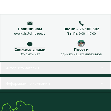
Напиши нам
Звони – 26 100 502
eveikals@dinozoo.lv
Пн.–Пт. 9:00 – 17:00
Свяжись с нами
Посети
Открыть чат
один из наших магазинов
Меню в футере
Интернет-магазин
Информация о компании