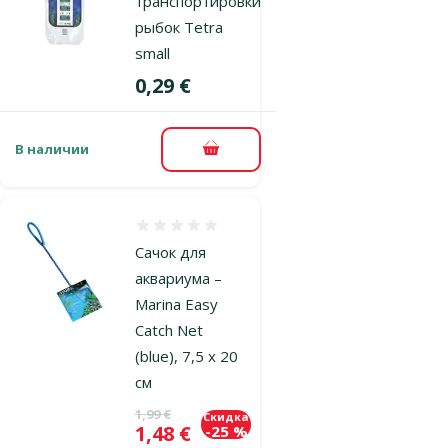
транспортировки
рыбок Tetra
small
Цена
0,29 €
В наличии
В корзину
Оценка 0%
Сачок для
аквариума –
Marina Easy
Catch Net
(blue), 7,5 x 20
см
Исходная цена
1,99 €
Скидка
Цена
1,48 €
-25 %