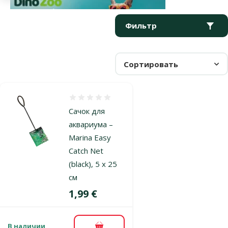
Параметрический фильтр
Выбранные фильтры
Продукты в категории Сачки для аквариума
Фильтр
Сортировать
Оценка 0%
Сачок для
аквариума –
Marina Easy
Catch Net
(black), 5 x 25
см
Цена
1,99 €
В наличии