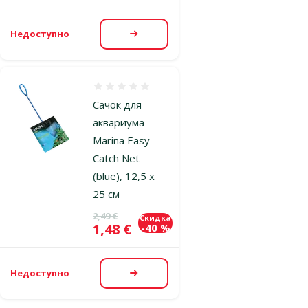
Недоступно
Посмотреть
Оценка 0%
Сачок для
аквариума –
Marina Easy
Catch Net
(blue), 12,5 x
25 см
Исходная цена
2,49 €
Скидка
Цена
1,48 €
-40 %
Недоступно
Посмотреть