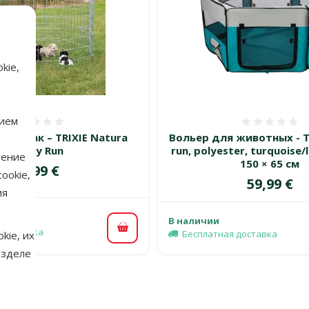
kie,
нием
Оценка 0%
Оценка
я собак – TRIXIE Natura
Вольер для животных - Tr
Puppy Run
run, polyester, turquoise/l
нение
150 × 65 см
Цена
89,99 €
ookie,
Цена
59,99 €
ия
В наличии
 доставка
В корзину
Бесплатная доставка
kie, их
азделе