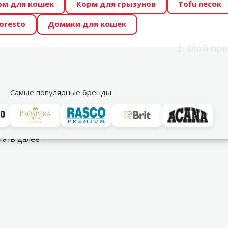
рм для кошек
Корм для грызунов
Tofu песок
 Zoo предлагает отличные цены на ТОП-овые корма! 🍖
oresto
Домики для кошек
DA ŪSAIŅI”! Возможно Твой питомец станет звездой 20
Мой
про
Поиск
рнет-магазин
Акции
Магазины
Услуги
Со
39
Самые популярные бренды
тать далее