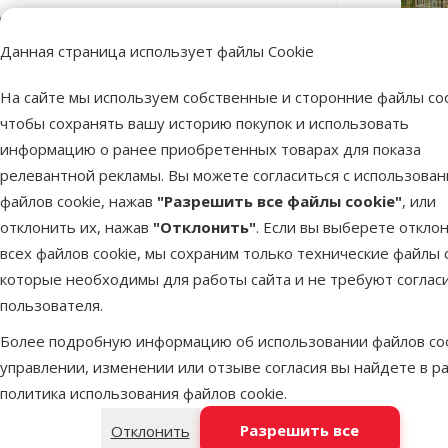
TRIXIE
2
Данная страница использует файлы Cookie
Цена
На сайте мы используем собственные и сторонние файлы coo
чтобы сохранять вашу историю покупок и использовать
информацию о ранее приобретенных товарах для показа
релевантной рекламы. Вы можете согласиться с использова
59 €
90 €
Ограда дл
файлов cookie, нажав
"Разрешить все файлы cookie"
, или
Оценка
отклонить их, нажав
"Отклонить"
. Если вы выберете откло
всех файлов cookie, мы сохраним только технические файлы c
Оценка 100%
которые необходимы для работы сайта и не требуют соглас
0
пользователя.
Оценка 80%
0
В наличии
Бесплатная
Более подробную информацию об использовании файлов coo
Оценка 60%
0
управлении, изменении или отзыве согласия вы найдете в р
Оценка 40%
0
политика использования файлов cookie
.
Оценка 20%
0
Разрешить все
Отклонить