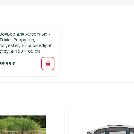
Вольер для животных -
Trixie, Puppy run,
polyester, turquoise/light
grey, ø 150 × 65 см
59,99 €
В корзину
льтры
тегории Вольеры