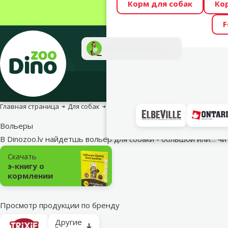
Корм для собак
Ко
Весь месяц Dino
F
Фотоконкурс “GA
Поддержка
Инте
Главная страница
Для собак
Для собак во дворе
Вольеры
Вольеры
В Dinozoo.lv найдетшь вольер для собаки - большой или…
чи
Подкатегория
Скачать
э-книгу о
кормлении
Просмотр продукции по бренду
Другие