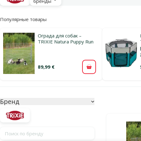
бренды
Популярные товары
Ограда для собак –
TRIXIE Natura Puppy Run
89,99 €
В корзину
Параметрический фильтр
Выбранные фи
Бренд
Продукты в ка
Поиск по бренду