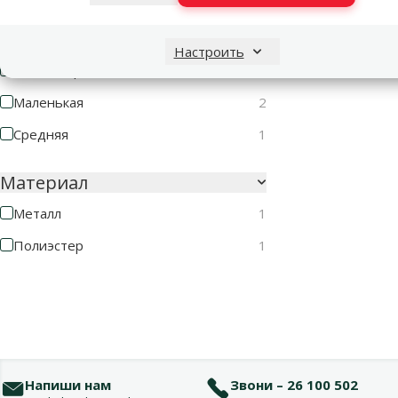
Размер собаки
Настроить
Миниатюрная
2
Маленькая
2
Средняя
1
Материал
Металл
1
Полиэстер
1
Напиши нам
Звони – 26 100 502