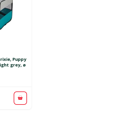
 0%
ixie, Puppy
ight grey, ø
В корзину