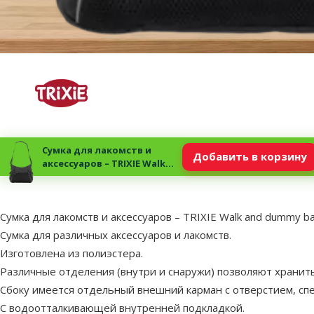
Сумка для лакомств и
Добавить в корзину
аксессуаров – TRIXIE Walk
and dummy bag, 34 x 29 x 9
см, anthracite
superzoo.product.detail.content
Сумка для лакомств и аксессуаров – TRIXIE Walk and dummy bag,
Сумка для различных аксессуаров и лакомств.
Изготовлена из полиэстера.
Различные отделения (внутри и снаружи) позволяют хранит
Сбоку имеется отдельный внешний карман с отверстием, сп
С водоотталкивающей внутренней подкладкой.