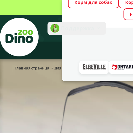
Корм для собак
Ко
Весь месяц Dino
F
Фотоконкурс “GA
Поддержка
Инте
Главная страница
Для собак
Для спорта и тренировок