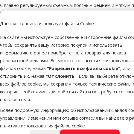
С плавно регулируемым съемным поясным ремнем и мягким 
Размеры: 34 х 29 х 9 см.
Цвет: темно-серый.
Данная страница использует файлы Cookie
На сайте мы используем собственные и сторонние файлы coo
Пар
чтобы сохранять вашу историю покупок и использовать
Материал
Полиэстер
информацию о ранее приобретенных товарах для показа
Цвет
Темно-серый
релевантной рекламы. Вы можете согласиться с использова
Бренд
TRIXIE
файлов cookie, нажав
"Разрешить все файлы cookie"
, или
Номер в каталоге
45908
отклонить их, нажав
"Отклонить"
. Если вы выберете откло
всех файлов cookie, мы сохраним только технические файлы c
которые необходимы для работы сайта и не требуют соглас
пользователя.
Более подробную информацию об использовании файлов coo
управлении, изменении или отзыве согласия вы найдете в р
TRIXIE – лидер в индустрии зоотоваров уже более 50
Широкий и разнообразный ассортимент товаров для
Забота о благополучии и комфорте домашних животн
политика использования файлов cookie
.
TRIXIE – один из ведущих брендов зоосегмента в Е
В ассортименте бренда представлено более 6 500 на
TRIXIE заботится и об эмоциональном благополучии 