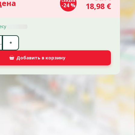
цена
Скидка
18,98 €
-24 %
есу
Количество штук *
+
.
Добавить в корзину