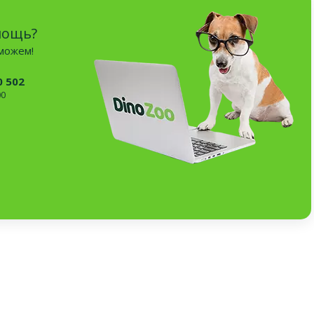
мощь?
оможем!
0 502
00