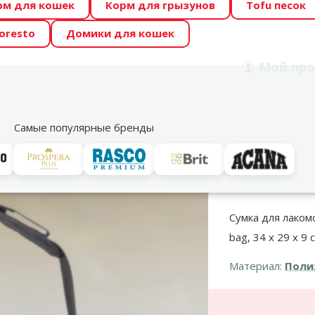
рм для кошек
Корм для грызунов
Tofu песок
 Zoo предлагает отличные цены на ТОП-овые корма! 🍖
oresto
Домики для кошек
DA ŪSAIŅI”! Возможно Твой питомец станет звездой 20
Мой
про
Поиск
рнет-магазин
Акции
Магазины
Услуги
Со
39
Самые популярные бренды
Тренировки с собакой
TRIXIE Walk and dummy bag, 34 x 29 x 9 см, anthr
Сумка для лаком
bag, 34 x 29 x 9 
Материал:
Поли