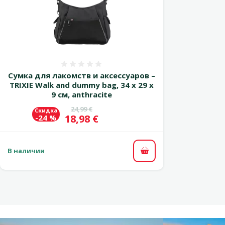
Оценка 0%
Сумка для лакомств и аксессуаров –
TRIXIE Walk and dummy bag, 34 x 29 x
9 см, anthracite
Исходная цена
24,99 €
Скидка
Цена
18,98 €
-24 %
В наличии
В корзину