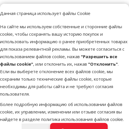
Данная страница использует файлы Cookie
Более 40 магазинов в Латвии
Ветерина
Наши специалисты всегда готовы помочь.
Все для зд
На сайте мы используем собственные и сторонние файлы
cookie, чтобы сохранять вашу историю покупок и
использовать информацию о ранее приобретенных товарах
для показа релевантной рекламы. Вы можете согласиться с
Напиши нам
Звони – 26 100 502
использованием файлов cookie, нажав
"Разрешить все
eveikals@dinozoo.lv
Пн.–Пт. 9:00 – 17:00
файлы cookie"
, или отклонить их, нажав
"Отклонить"
.
Если вы выберете отклонение всех файлов cookie, мы
Свяжись с нами
Посети
сохраним только технические файлы cookie, которые
Открыть чат
один из наших магазинов
необходимы для работы сайта и не требуют согласия
пользователя.
Меню в футере
Интернет-магазин
Более подробную информацию об использовании файлов
cookie, их управлении, изменении или отзыве согласия вы
Информация о компании
найдете в разделе
политика использования файлов cookie
.