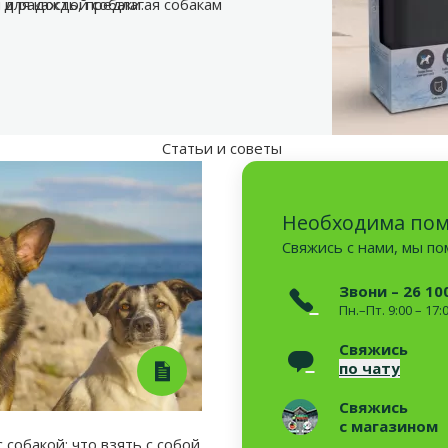
 и радость, предлагая собакам
для каждой собаки.
Статьи и советы
Необходима по
Свяжись с нами, мы п
Звони – 26 10
Пн.–Пт. 9:00 – 17:
Свяжись
по чату
Свяжись
с магазином
 собакой: что взять с собой