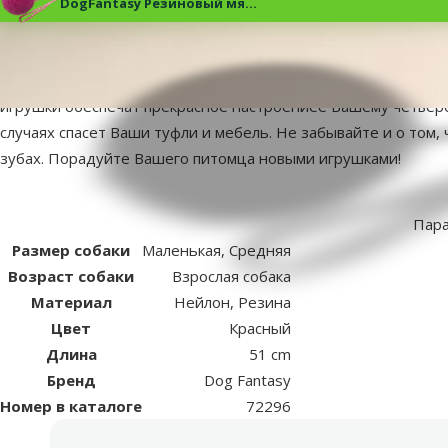
DogFantasy Резиновый мяч
с веревкой, 51*5cm
superzoo.product.detail.content
Игрушка для собак - DogFantasy Резиновый мяч с веревкой, 
игрушки обеспечат прекрасное настроениее Вашему четверон
случаях спасет Ваши туфли и мебель. Не забывайте и о том,
зубах. Порадуйте Вашего питомца новыми игрушками!
Пар
Размер собаки
Маленькая, Средняя
Возраст собаки
Взрослая собака
Материал
Нейлон, Резина
Цвет
Красный
Длина
51 cm
Бренд
Dog Fantasy
Номер в каталоге
72296