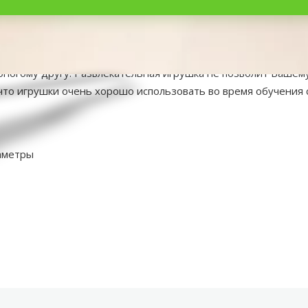
51*5cm. Собакам очень нравится играть. Самое любимое заня
огому другу. Развлекательная игрушка не позволит Вашему 
 что игрушки очень хорошо использовать во время обучения 
аметры