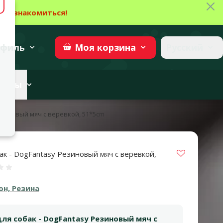
Зак
→
Ознакомиться!
27
→
Участвовать
superzoo.ch
филь
Русский
Моя
корзина
веты
езиновый мяч с веревкой, 51*5cm
Vložit do 
ак - DogFantasy Резиновый мяч с веревкой,
ценка 0%
он, Резина
ля собак - DogFantasy Резиновый мяч с