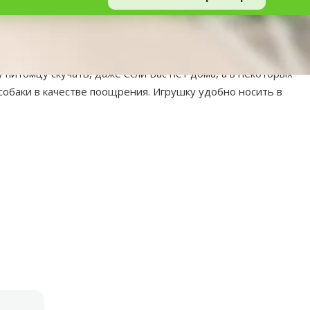
тие собак – таскать вещи и игрушки в зубах . Подходящие
питомцу скучать, даже если Вас нет дома, а в некоторых
собаки в качестве поощрения. Игрушку удобно носить в