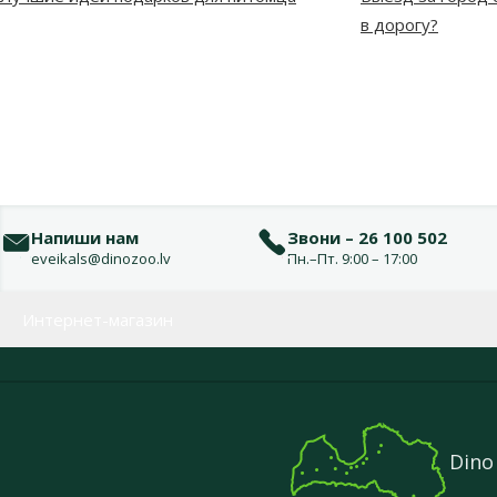
в дорогу?
Напиши нам
Звони – 26 100 502
eveikals@dinozoo.lv
Пн.–Пт. 9:00 – 17:00
Меню в футере
Интернет-магазин
Dino