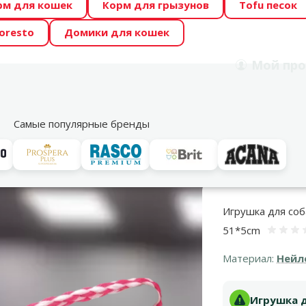
рм для кошек
Корм для грызунов
Tofu песок
 Zoo предлагает отличные цены на ТОП-овые корма! 🍖
oresto
Домики для кошек
DA ŪSAIŅI”! Возможно Твой питомец станет звездой 20
Мой
про
Поиск
рнет-магазин
Акции
Магазины
Услуги
Со
39
Самые популярные бренды
убах
Игрушки для чистки зубов
Игрушка для собак - DogFantasy Р
Игрушка для соб
51*5cm
О
Материал:
Нейл
Игрушка д