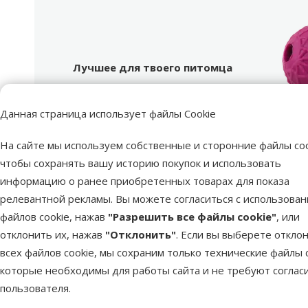
Лучшее для твоего питомца
Dino Zoo рекомендует
Продукт
Лучшее для твоего питомца
Dino Zoo рекомендует
Данная страница использует файлы Cookie
На сайте мы используем собственные и сторонние файлы coo
Иг
чтобы сохранять вашу историю покупок и использовать
DogFan
информацию о ранее приобретенных товарах для показа
в
релевантной рекламы. Вы можете согласиться с использова
Размер собаки
Ма
файлов cookie, нажав
"Разрешить все файлы cookie"
, или
Возраст собаки
В
отклонить их, нажав
"Отклонить"
. Если вы выберете откло
Материал
всех файлов cookie, мы сохраним только технические файлы c
Цвет
которые необходимы для работы сайта и не требуют соглас
Длина
пользователя.