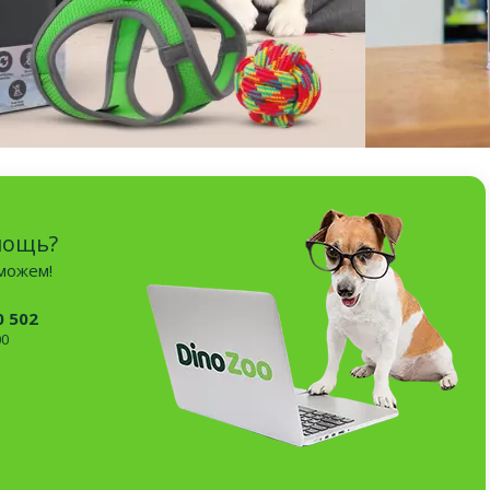
мощь?
оможем!
0 502
00