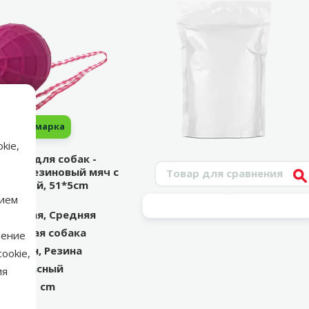
марка
kie,
рушка для собак -
Поиск продукта
tasy Резиновый мяч с
V
еревкой, 51*5cm
нием
ленькая, Средняя
зрослая собака
нение
Нейлон, Резина
ookie,
Красный
ия
51 cm