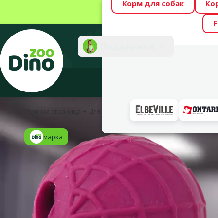
Корм для собак
Ко
Весь месяц Dino
F
Фотоконкурс “GA
Поддержка
Инте
Главная страница
Для собак
Уход и гигиена
Забота о з
марка