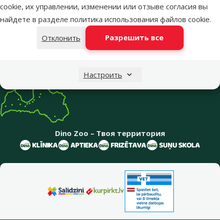
cookie, их управлении, изменении или отзыве согласия вы
Меню в футере
найдете в разделе
политика использования файлов cookie
.
Интернет-магазин
Разрешить все
Отклонить
Информация о компании
Настроить
Dino Zoo – Твоя территория