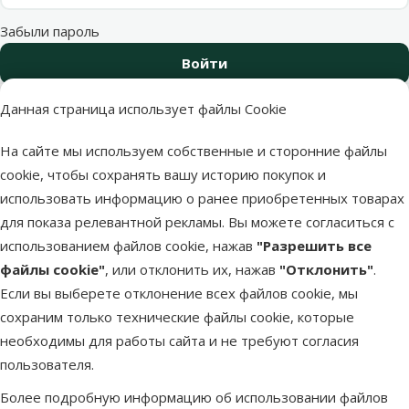
Забыли пароль
Войти
Все еще нет регистрации на сайте?
Данная страница использует файлы Cookie
Регистрируйся и получи скидку 10 %
на свой первый заказ.
На сайте мы используем собственные и сторонние файлы
cookie, чтобы сохранять вашу историю покупок и
Регистрация
использовать информацию о ранее приобретенных товарах
для показа релевантной рекламы. Вы можете согласиться с
использованием файлов cookie, нажав
"Разрешить все
файлы cookie"
, или отклонить их, нажав
"Отклонить"
.
Если вы выберете отклонение всех файлов cookie, мы
Напиши нам
Звони – 26 100 502
сохраним только технические файлы cookie, которые
eveikals@dinozoo.lv
Пн.–Пт. 9:00 – 17:00
необходимы для работы сайта и не требуют согласия
пользователя.
Свяжись с нами
Посети
Открыть чат
один из наших магазинов
Более подробную информацию об использовании файлов