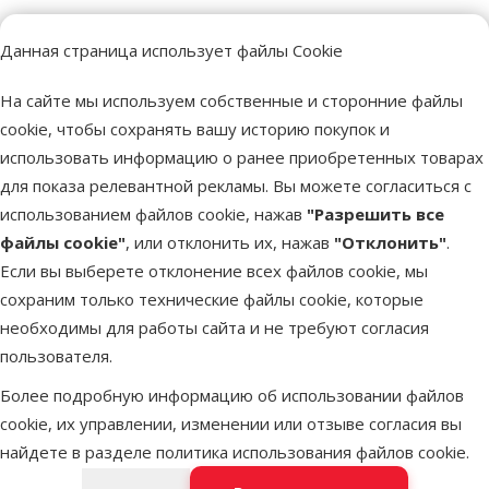
Данная страница использует файлы Cookie
Более 40 магазинов в Латвии
Ветерина
Наши специалисты всегда готовы помочь.
Все для зд
На сайте мы используем собственные и сторонние файлы
cookie, чтобы сохранять вашу историю покупок и
использовать информацию о ранее приобретенных товарах
для показа релевантной рекламы. Вы можете согласиться с
Напиши нам
Звони – 26 100 502
использованием файлов cookie, нажав
"Разрешить все
eveikals@dinozoo.lv
Пн.–Пт. 9:00 – 17:00
файлы cookie"
, или отклонить их, нажав
"Отклонить"
.
Если вы выберете отклонение всех файлов cookie, мы
Свяжись с нами
Посети
сохраним только технические файлы cookie, которые
Открыть чат
один из наших магазинов
необходимы для работы сайта и не требуют согласия
пользователя.
Меню в футере
Интернет-магазин
Более подробную информацию об использовании файлов
cookie, их управлении, изменении или отзыве согласия вы
Информация о компании
найдете в разделе
политика использования файлов cookie
.