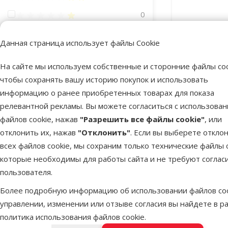
Оценка 20%
0
Данная страница использует файлы Cookie
Клетка с оборудованием
На сайте мы используем собственные и сторонние файлы coo
Да
11
чтобы сохранять вашу историю покупок и использовать
Вольер/клет
информацию о ранее приобретенных товарах для показа
Цвет
релевантной рекламы. Вы можете согласиться с использова
Бежевый
Зеленый
Серый
Синий
Темно-синий
Черный
файлов cookie, нажав
"Разрешить все файлы cookie"
, или
Птица
отклонить их, нажав
"Отклонить"
. Если вы выберете откло
В наличии
всех файлов cookie, мы сохраним только технические файлы c
Уличные птицы
2
Бесплатная
которые необходимы для работы сайта и не требуют соглас
Голубь
2
пользователя.
Канарейка
12
Более подробную информацию об использовании файлов coo
Корелла
5
управлении, изменении или отзыве согласия вы найдете в р
политика использования файлов cookie
.
Маленький попугай
7