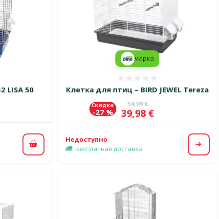
марка
 0%
Оценка 0%
2 LISA 50
Клетка для птиц – BIRD JEWEL Tereza
Исходная цена
54,99 €
Скидка
Цена
39,98 €
-27 %
Недоступно
В корзину
Посм
Бесплатная доставка