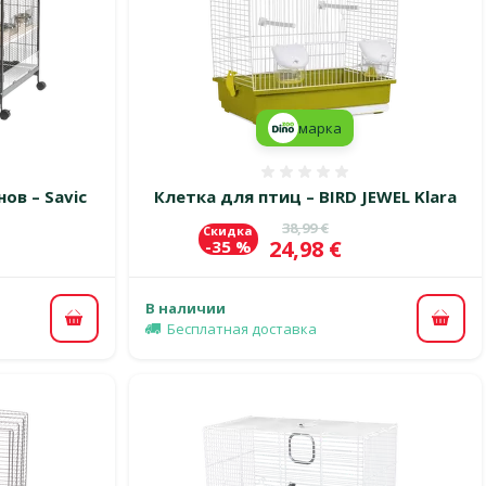
марка
 0%
Оценка 0%
ов – Savic
Клетка для птиц – BIRD JEWEL Klara
Исходная цена
38,99 €
Скидка
Цена
24,98 €
-35 %
В наличии
В корзину
В ко
Бесплатная доставка