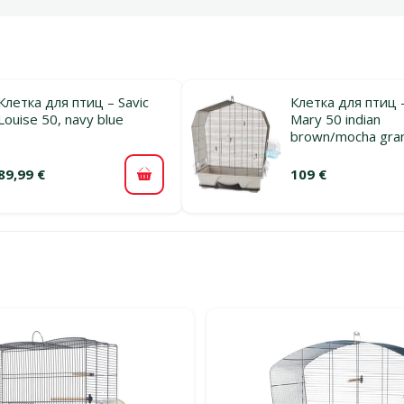
Клетка для птиц – Savic
Клетка для птиц –
Louise 50, navy blue
Mary 50 indian
brown/mocha gran
89,99 €
109 €
В корзину
льтры
тегории Для волнистых попугайчиков