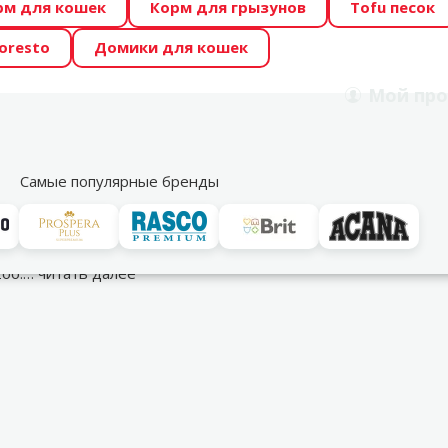
рм для кошек
Корм для грызунов
Tofu песок
 Zoo предлагает отличные цены на ТОП-овые корма! 🍖
oresto
Домики для кошек
DA ŪSAIŅI”! Возможно Твой питомец станет звездой 20
Мой
про
Поиск
рнет-магазин
Акции
Магазины
Услуги
Со
39
Самые популярные бренды
ов
Zoo.…
читать далее