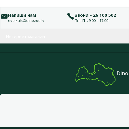
Напиши нам
Звони – 26 100 502
eveikals@dinozoo.lv
Пн.–Пт. 9:00 – 17:00
Меню в футере
Интернет-магазин
Dino