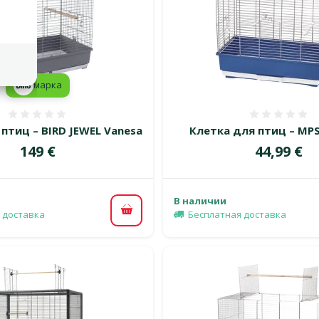
марка
Оценка 0%
Оценка
птиц – BIRD JEWEL Vanesa
Клетка для птиц – MPS
Цена
Цена
149 €
44,99 €
В наличии
 доставка
Бесплатная доставка
В корзину