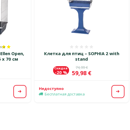
нка
100%, количество оценок: 1
Оценка 0%
Ellen Open,
Клетка для птиц – SOPHIA 2 with
5 x 70 см
stand
Исходная цена
74,99 €
Скидка
Цена
59,98 €
-20 %
Недоступно
Посмотреть
Посм
Бесплатная доставка