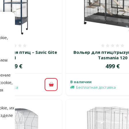
kie,
Оценка 0%
Оценка
ка для птиц – Savic Gite
Вольер для птиц/грызун
1
Tasmania 120
нием
Цена
Цена
349 €
499 €
нение
В наличии
ookie,
В корзину
 доставка
Бесплатная доставка
ия
kie, их
азделе