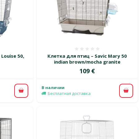
 0%
Оценка 0%
Louise 50,
Клетка для птиц – Savic Mary 50
indian brown/mocha granite
Цена
109 €
В наличии
В корзину
В ко
Бесплатная доставка