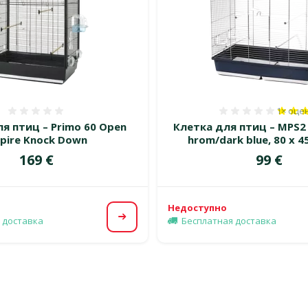
1×
оце
Оценка 0%
Оценка 
я птиц – Primo 60 Open
Клетка для птиц – MPS2 
pire Knock Down
hrom/dark blue, 80 x 4
Цена
Цена
169 €
99 €
Недоступно
 доставка
Бесплатная доставка
Посмотреть