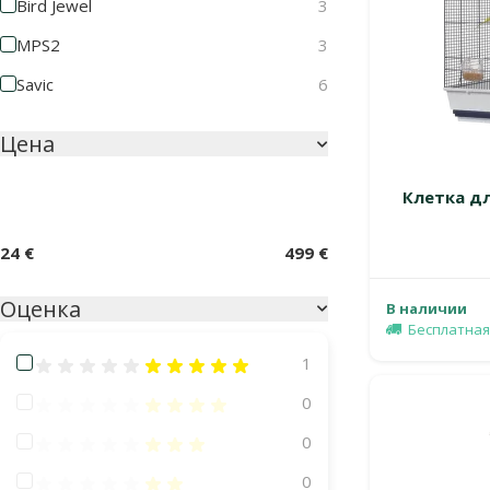
Bird Jewel
3
MPS2
3
Savic
6
Цена
Клетка дл
24 €
499 €
Оценка
В наличии
Бесплатная
Оценка 100%
1
Оценка 80%
0
Оценка 60%
0
Оценка 40%
0