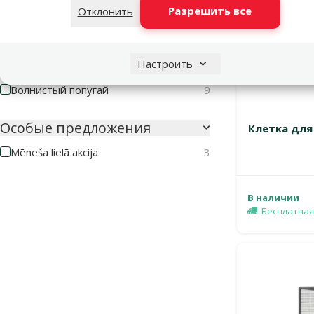
Разрешить все
Отклонить
Маленькая экзотическая
11
Розелла
2
Настроить
Средний попугай
5
Волнистый попугай
9
Особые предложения
Клетка для 
Mēneša lielā akcija
3
В наличии
Бесплатная