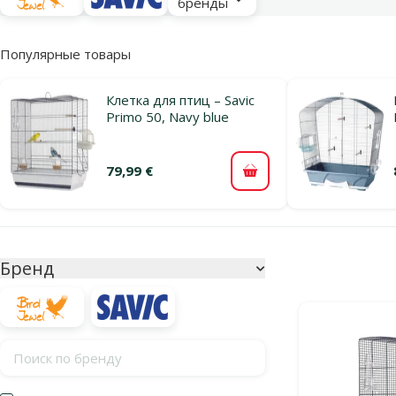
бренды
Популярные товары
Клетка для птиц – Savic
Primo 50, Navy blue
79,99 €
В корзину
Параметрический фильтр
Выбранные фи
Бренд
Продукты в ка
Поиск по бренду