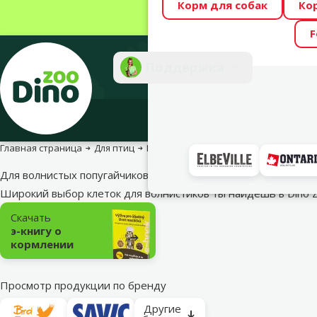
Корм для собак
Ко
Весь месяц Dino
F
Фотоконкурс “GA
Поддержка
Инте
Главная страница
Для птиц
Клетки
Для волнистых попугайчик
Для волнистых попугайчиков
Широкий выбор клеток для волнистиков ты найдешь в Dino 
Подкатегория
Скачать
э-книгу о
кормлении
Просмотр продукции по бренду
Другие