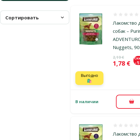
Оценка 0%
Сортировать
Лакомство 
собак – Puri
ADVENTUR
Nuggets, 90
Исходная ц
2,19 €
Ск
Цена
1,78 €
-
Выгодно
🛍️
В наличии
В к
Оценка 0%
Лакомство 