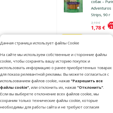
собак – Puri
Adventuros
Strips, 90 г
Исходная ц
2,19 €
Ск
Цена
1,78 €
-
Выгодно
🛍️
Данная страница использует файлы Cookie
На сайте мы используем собственные и сторонние файлы
В наличии
В к
cookie, чтобы сохранять вашу историю покупок и
использовать информацию о ранее приобретенных товарах
для показа релевантной рекламы. Вы можете согласиться с
Оценка 0%
использованием файлов cookie, нажав
"Разрешить все
Лакомство 
файлы cookie"
, или отклонить их, нажав
"Отклонить"
.
собак – Puri
Если вы выберете отклонение всех файлов cookie, мы
Adventuros
сохраним только технические файлы cookie, которые
Sticks, 120 г
необходимы для работы сайта и не требуют согласия
Исходная ц
2,19 €
Ск