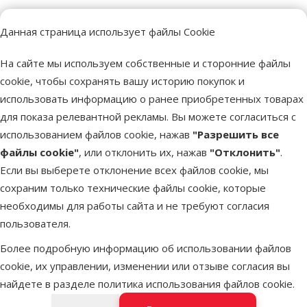
Данная страница использует файлы Cookie
Более 40 магазинов в Латвии
Ветерина
Наши специалисты всегда готовы помочь.
Все для зд
На сайте мы используем собственные и сторонние файлы
cookie, чтобы сохранять вашу историю покупок и
использовать информацию о ранее приобретенных товарах
для показа релевантной рекламы. Вы можете согласиться с
Напиши нам
Звони – 26 100 502
использованием файлов cookie, нажав
"Разрешить все
eveikals@dinozoo.lv
Пн.–Пт. 9:00 – 17:00
файлы cookie"
, или отклонить их, нажав
"Отклонить"
.
Если вы выберете отклонение всех файлов cookie, мы
Свяжись с нами
Посети
сохраним только технические файлы cookie, которые
Открыть чат
один из наших магазинов
необходимы для работы сайта и не требуют согласия
пользователя.
Меню в футере
Интернет-магазин
Более подробную информацию об использовании файлов
cookie, их управлении, изменении или отзыве согласия вы
Информация о компании
найдете в разделе
политика использования файлов cookie
.