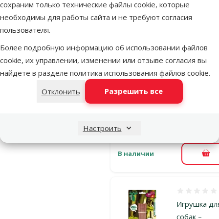
сохраним только технические файлы cookie, которые
собак –
необходимы для работы сайта и не требуют согласия
Mr.Dental,
пользователя.
Chewable
Bamboo
Более подробную информацию об использовании файлов
Hammer, be
cookie, их управлении, изменении или отзыве согласия вы
flavour, S
найдете в разделе
политика использования файлов cookie
.
Исходная ц
3,99 €
Ск
Разрешить все
Цена
Отклонить
2,98 €
-
Выгодно
марка
🛍️
Настроить
В наличии
В к
Оценка 0%
Игрушка дл
собак –