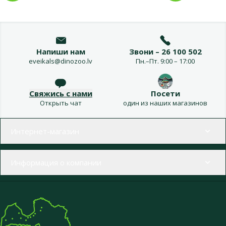
Напиши нам
Звони – 26 100 502
eveikals@dinozoo.lv
Пн.–Пт. 9:00 – 17:00
Свяжись с нами
Посети
Открыть чат
один из наших магазинов
Меню в футере
Интернет-магазин
Информация о компании