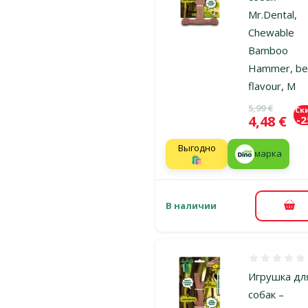
Mr.Dental,
Chewable
Bamboo
Hammer, be
flavour, M
Исходная ц
5,99 €
Ск
Цена
4,48 €
-
Выгодно
марка
🛍️
В наличии
В к
Оценка 0%
Игрушка дл
собак –