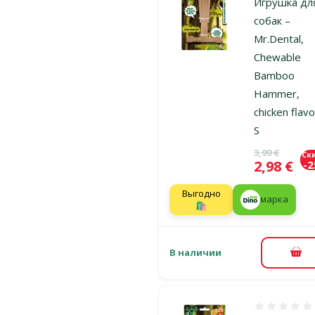
Игрушка дл
собак –
Mr.Dental,
Chewable
Bamboo
Hammer,
chicken flavo
S
Исходная ц
3,99 €
Ск
Цена
2,98 €
-
Выгодно
марка
🛍️
В наличии
В к
Оценка 0%