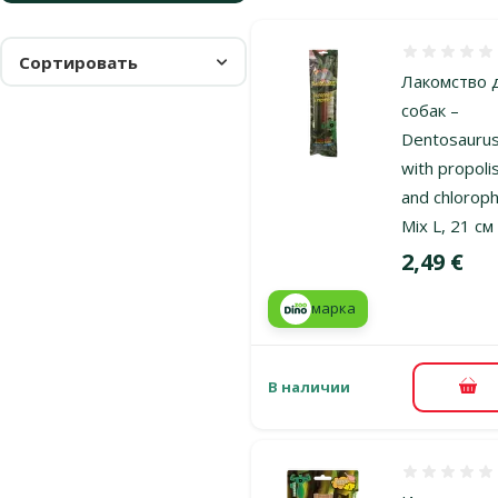
Оценка 0%
Сортировать
Лакомство 
собак –
Dentosauru
with propoli
and chlorophy
Mix L, 21 см
Цена
2,49 €
марка
В наличии
В к
Оценка 0%