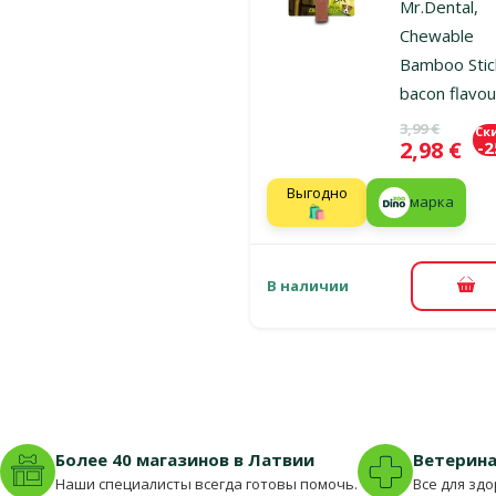
Mr.Dental,
Chewable
Bamboo Stic
bacon flavou
Исходная ц
3,99 €
Ск
Цена
2,98 €
-
Выгодно
марка
🛍️
В наличии
В к
Более 40 магазинов в Латвии
Ветерина
Наши специалисты всегда готовы помочь.
Все для зд