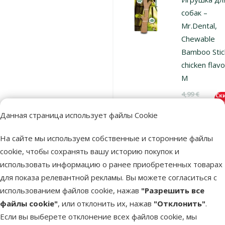
собак –
Mr.Dental,
Chewable
Bamboo Stic
chicken flavo
M
Исходная ц
4,99 €
Ск
Цена
3,74 €
-
Данная страница использует файлы Cookie
Выгодно
марка
🛍️
На сайте мы используем собственные и сторонние файлы
cookie, чтобы сохранять вашу историю покупок и
использовать информацию о ранее приобретенных товарах
В наличии
В к
для показа релевантной рекламы. Вы можете согласиться с
использованием файлов cookie, нажав
"Разрешить все
файлы cookie"
, или отклонить их, нажав
"Отклонить"
.
Оценка 0%
Если вы выберете отклонение всех файлов cookie, мы
Игрушка дл