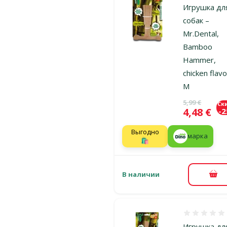
Игрушка дл
собак –
Mr.Dental,
Bamboo
Hammer,
chicken flavo
M
Исходная ц
5,99 €
Ск
Цена
4,48 €
-
Выгодно
марка
🛍️
В наличии
В к
Оценка 0%
Игрушка дл