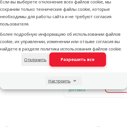
Если вы выберете отклонение всех файлов cookie, мы
против блох
сохраним только технические файлы cookie, которые
клещей для
необходимы для работы сайта и не требуют согласия
собак – Kiltix
пользователя.
70 см
Более подробную информацию об использовании файлов
Исходная ц
32,99 €
cookie, их управлении, изменении или отзыве согласия вы
Цена
24,98 €
найдете в разделе
политика использования файлов cookie
.
Защити
Онлайн
питомца
Разрешить все
Отклонить
цена 💻
🕷️
В наличии
Настроить
Бесплатная
В к
доставка