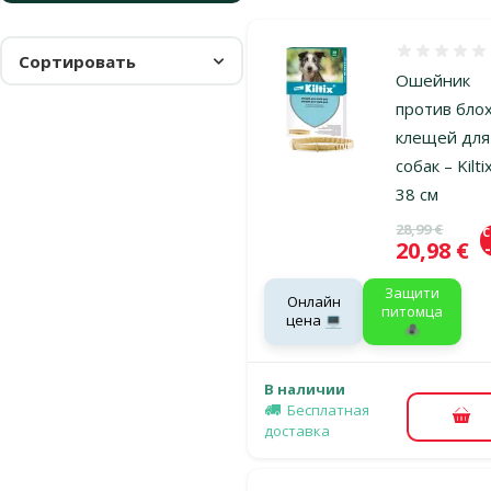
Оценка 0%
Сортировать
Ошейник
против блох
клещей для
собак – Kiltix
38 см
Исходная ц
28,99 €
Цена
20,98 €
Защити
Онлайн
питомца
цена 💻
🕷️
В наличии
Бесплатная
В к
доставка