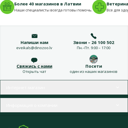
Более 40 магазинов в Латвии
Ветерина
Наши специалисты всегда готовы помочь.
Все для зд
Напиши нам
Звони – 26 100 502
eveikals@dinozoo.lv
Пн.–Пт. 9:00 – 17:00
Свяжись с нами
Посети
Открыть чат
один из наших магазинов
Меню в футере
Интернет-магазин
Информация о компании