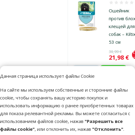
Оценка 0%
Ошейник
против блох
клещей для
собак – Kilti
53 см
Исходная ц
30,99 €
Цена
21,98 €
Защити
Онлайн
питомца
Данная страница использует файлы Cookie
цена 💻
🕷️
На сайте мы используем собственные и сторонние файлы
В наличии
cookie, чтобы сохранять вашу историю покупок и
Бесплатная
В к
использовать информацию о ранее приобретенных товарах
доставка
для показа релевантной рекламы. Вы можете согласиться с
использованием файлов cookie, нажав
"Разрешить все
Оценка 0%
файлы cookie"
, или отклонить их, нажав
"Отклонить"
.
Ошейник