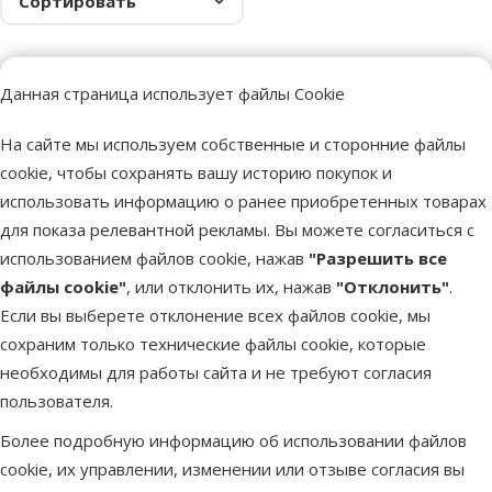
Сортировать
Данная страница использует файлы Cookie
Более 40 магазинов в Латвии
Ветерина
На сайте мы используем собственные и сторонние файлы
Наши специалисты всегда готовы помочь.
Все для зд
cookie, чтобы сохранять вашу историю покупок и
использовать информацию о ранее приобретенных товарах
для показа релевантной рекламы. Вы можете согласиться с
использованием файлов cookie, нажав
"Разрешить все
файлы cookie"
, или отклонить их, нажав
"Отклонить"
.
Напиши нам
Звони – 26 100 502
eveikals@dinozoo.lv
Пн.–Пт. 9:00 – 17:00
Если вы выберете отклонение всех файлов cookie, мы
сохраним только технические файлы cookie, которые
необходимы для работы сайта и не требуют согласия
Свяжись с нами
Посети
пользователя.
Открыть чат
один из наших магазинов
Более подробную информацию об использовании файлов
Меню в футере
Интернет-магазин
cookie, их управлении, изменении или отзыве согласия вы