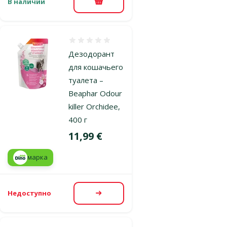
В наличии
В корзину
Оценка 0%
Дезодорант
для кошачьего
туалета –
Beaphar Odour
killer Orchidee,
400 г
Цена
11,99 €
марка
Недоступно
Посмотреть