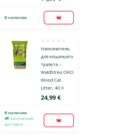
В наличии
В корзину
Оценка 0%
Наполнитель
для кошачьего
туалета –
WaldStreu OKO
Wood Cat
Litter, 40 л
Цена
24,99 €
В наличии
Бесплатная
В корзину
доставка