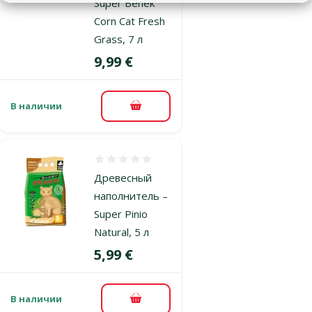
Super Benek
Corn Cat Fresh
Grass, 7 л
Цена
9,99 €
В наличии
В корзину
Оценка 0%
Древесный
наполнитель –
Super Pinio
Natural, 5 л
Цена
5,99 €
В наличии
В корзину