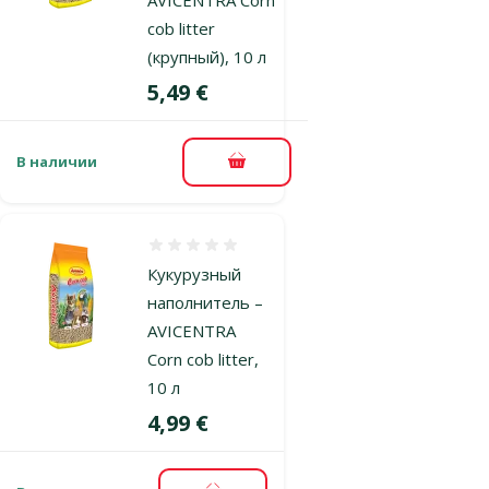
cob litter
(крупный), 10 л
Цена
5,49 €
В наличии
В корзину
Оценка 0%
Кукурузный
наполнитель –
AVICENTRA
Corn cob litter,
10 л
Цена
4,99 €