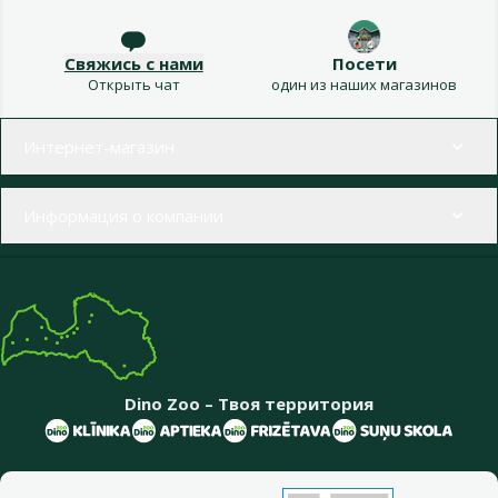
Свяжись с нами
Посети
Открыть чат
один из наших магазинов
Меню в футере
Интернет-магазин
Информация о компании
Dino Zoo – Твоя территория