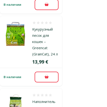
В наличии
В корзину
Оценка 0%
Кукурузный
песок для
кошек –
Greencat
(GrainCat), 24 л
Цена
13,99 €
В наличии
В корзину
Оценка 0%
Наполнитель