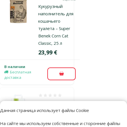
Кукурузный
наполнитель для
кошачьего
туалета – Super
Benek Corn Cat
Classic, 25 л
Цена
23,99 €
В наличии
Бесплатная
В корзину
доставка
Оценка 0%
Древесный
наполнитель
Данная страница использует файлы Cookie
для кошачьего
На сайте мы используем собственные и сторонние файлы
туалета –