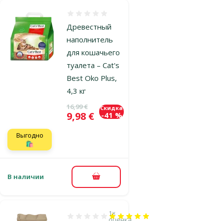
Оценка 0%
Древестный
наполнитель
для кошачьего
туалета – Cat's
Best Oko Plus,
4,3 кг
Исходная цена
16,99 €
Скидка
Цена
9,98 €
-41 %
Выгодно
🛍️
В наличии
В корзину
1×
Оценка 100%, количество оценок: 1
оценка