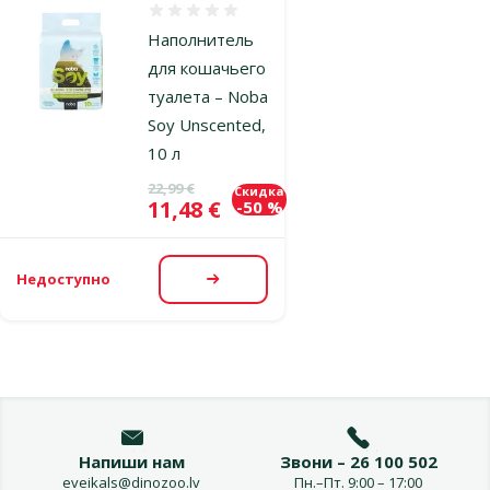
Оценка 0%
Наполнитель
для кошачьего
туалета – Noba
Soy Unscented,
10 л
Исходная цена
22,99 €
Скидка
Цена
11,48 €
-50 %
Недоступно
Посмотреть
Напиши нам
Звони – 26 100 502
eveikals@dinozoo.lv
Пн.–Пт. 9:00 – 17:00