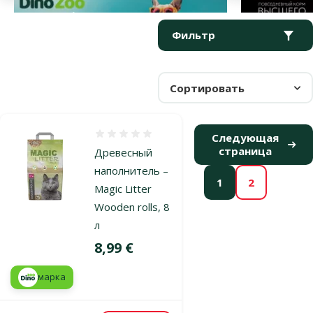
Параметрический фильтр
Выбранные фильтры
Продукты в категории Древесные и кукурузные наполнители
Фильтр
Сортировать
Оценка 0%
Следующая
страница
Древесный
наполнитель –
1
2
Magic Litter
Wooden rolls, 8
л
Цена
8,99 €
марка