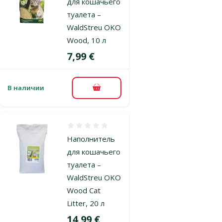
для кошачьего
туалета –
WaldStreu OKO
Wood, 10 л
Цена
7,99 €
В наличии
В корзину
Оценка 0%
Наполнитель
для кошачьего
туалета –
WaldStreu OKO
Wood Cat
Litter, 20 л
Цена
14,99 €