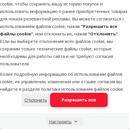
cookie, чтобы сохранять вашу историю покупок и
Super Pinio
использовать информацию о ранее приобретенных товарах
Kruszon
для показа релевантной рекламы. Вы можете согласиться с
Natural 7 л
использованием файлов cookie, нажав
"Разрешить все
Исходная цена
9,99 €
Скидка
файлы cookie"
, или отклонить их, нажав
"Отклонить"
.
Цена
7,98 €
-20 %
Если вы выберете отклонение всех файлов cookie, мы
Выгодно
сохраним только технические файлы cookie, которые
🛍️
необходимы для работы сайта и не требуют согласия
пользователя.
В наличии
В корзину
Более подробную информацию об использовании файлов
cookie, их управлении, изменении или отзыве согласия вы
найдете в разделе
политика использования файлов cookie
.
Оценка 0%
Разрешить все
Отклонить
Кукурузный
наполнитель
для кошачьего
Настроить
туалета –