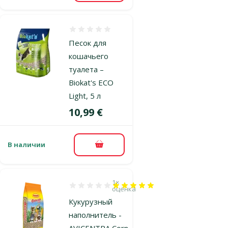
Оценка 0%
Песок для
кошачьего
туалета –
Biokat's ECO
Light, 5 л
Цена
10,99 €
В наличии
В корзину
1×
Оценка 100%, количество оценок: 1
оценка
Кукурузный
наполнитель -
AVICENTRA Corn