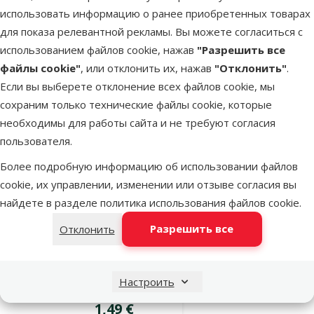
использовать информацию о ранее приобретенных товарах
Оценка 0%
для показа релевантной рекламы. Вы можете согласиться с
Трава для
использованием файлов cookie, нажав
"Разрешить все
кошек – TRIXIE
файлы cookie"
, или отклонить их, нажав
"Отклонить"
.
Katzengras
Если вы выберете отклонение всех файлов cookie, мы
(bowl), 100 г
сохраним только технические файлы cookie, которые
Цена
1,99 €
необходимы для работы сайта и не требуют согласия
пользователя.
В наличии
В корзину
Более подробную информацию об использовании файлов
cookie, их управлении, изменении или отзыве согласия вы
найдете в разделе
политика использования файлов cookie
.
Оценка 0%
Разрешить все
Отклонить
Трава для
кошек – TRIXIE
Katzengras
Настроить
(bag), 100 г
Цена
1,49 €