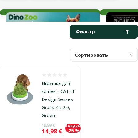
Текущие события
Параметрический фильтр
Выбранные фильтры
Продукты в категории Трава для кошек
Фильтр
Сортировать
Оценка 0%
Игрушка для
кошек – CAT IT
Design Senses
Grass Kit 2.0,
Green
Исходная цена
19,99 €
Скидка
Цена
14,98 €
-25 %