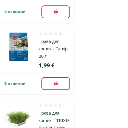
В наличии
В корзину
Оценка 0%
Трава для
кошек - Catnip,
20 г
Цена
1,99 €
В наличии
В корзину
Оценка 0%
Трава для
кошек – TRIXIE
Bio Cat Grass