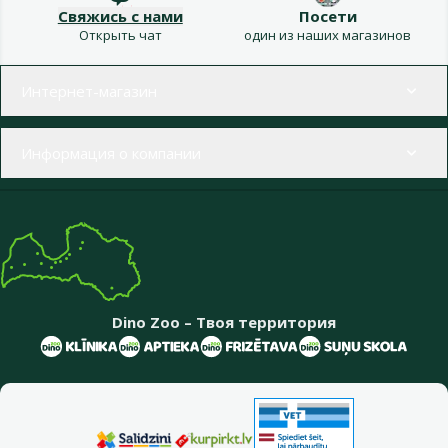
Свяжись с нами
Посети
Открыть чат
один из наших магазинов
Меню в футере
Интернет-магазин
Информация о компании
Dino Zoo – Твоя территория