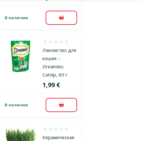
В наличии
В корзину
Оценка 0%
Лакомство для
кошек –
Dreamies
Catnip, 60 г
Цена
1,99 €
В наличии
В корзину
Оценка 0%
Керамическая