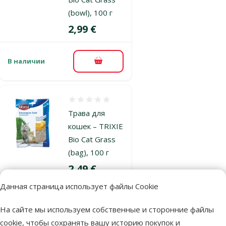
(bowl), 100 г
Цена
2,99 €
В наличии
В корзину
Оценка 0%
Трава для
кошек – TRIXIE
Bio Cat Grass
(bag), 100 г
Цена
2,49 €
Данная страница использует файлы Cookie
В наличии
В корзину
На сайте мы используем собственные и сторонние файлы
cookie, чтобы сохранять вашу историю покупок и