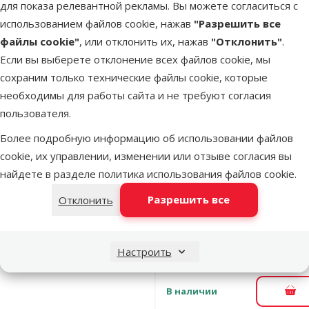
для показа релевантной рекламы. Вы можете согласиться с
Tropical Mic
использованием файлов cookie, нажав
"Разрешить все
Pellets, 22 г
файлы cookie"
, или отклонить их, нажав
"Отклонить"
.
Цена
7,99 €
Если вы выберете отклонение всех файлов cookie, мы
сохраним только технические файлы cookie, которые
необходимы для работы сайта и не требуют согласия
В наличии
В к
пользователя.
Более подробную информацию об использовании файлов
cookie, их управлении, изменении или отзыве согласия вы
Оценка 0%
Корм для
найдете в разделе
политика использования файлов cookie
.
рыбок - Hika
Разрешить все
Отклонить
Tropical Mic
Wafers, 20 г
Цена
5,99 €
Настроить
В наличии
В к