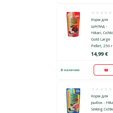
Оценка 0%
Корм для
цихлид -
Hikari, Cichli
Gold Large
Pellet, 250 г
Цена
14,99 €
В наличии
В к
Оценка 0%
Корм для
рыбок - Hika
Sinking Cichli