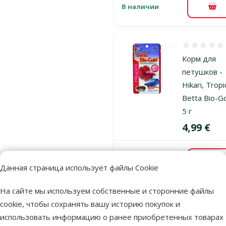
В наличии
В к
Оценка 0%
Корм для
петушков -
Hikari, Tropi
Betta Bio-Go
5 г
Цена
4,99 €
В наличии
В к
Данная страница использует файлы Cookie
На сайте мы используем собственные и сторонние файлы
Оценка 0%
cookie, чтобы сохранять вашу историю покупок и
Корм для
использовать информацию о ранее приобретенных товарах
рыбок - Hika