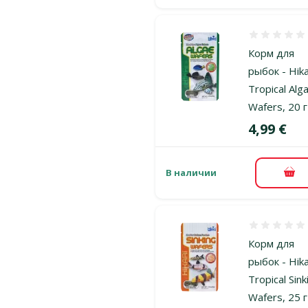
Оценка 0%
Корм для
рыбок - Hika
Tropical Alg
Wafers, 20 г
Цена
4,99 €
В наличии
В к
Оценка 0%
Корм для
рыбок - Hika
Tropical Sink
Wafers, 25 г