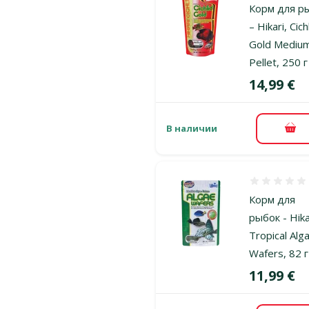
Корм для р
– Hikari, Cich
Gold Mediu
Pellet, 250 г
Цена
14,99 €
В наличии
В к
Оценка 0%
Корм для
рыбок - Hika
Tropical Alg
Wafers, 82 г
Цена
11,99 €