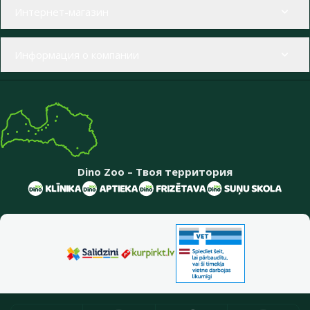
Меню в футере
Интернет-магазин
Информация о компании
Dino Zoo – Твоя территория