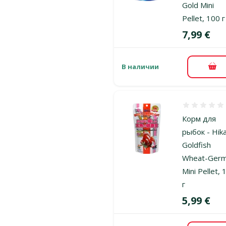
Gold Mini
Pellet, 100 г
Цена
7,99 €
В наличии
В к
Оценка 0%
Корм для
рыбок - Hika
Goldfish
Wheat-Ger
Mini Pellet, 
г
Цена
5,99 €