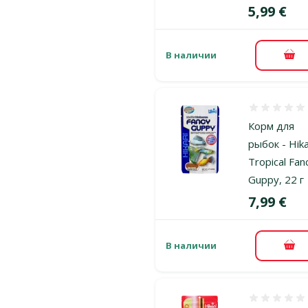
Цена
5,99 €
В наличии
В к
Оценка 0%
Корм для
рыбок - Hika
Tropical Fan
Guppy, 22 г
Цена
7,99 €
В наличии
В к
Оценка 0%