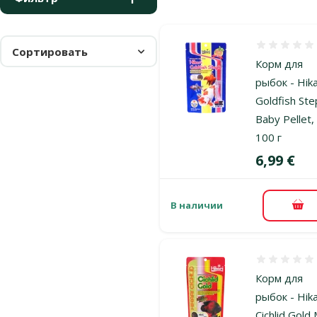
Оценка 0%
Сортировать
Корм для
рыбок - Hika
Goldfish Ste
Baby Pellet,
100 г
Цена
6,99 €
В наличии
В к
Оценка 0%
Корм для
рыбок - Hika
Cichlid Gold 