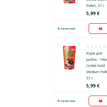
Pellet, 57 г
Цена
5,99 €
В наличии
В к
Оценка 0%
Корм для
рыбок - Hika
Cichlid Gold
Medium Pell
57 г
Цена
5,99 €
В наличии
В к