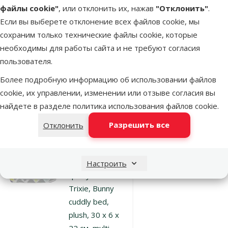
Лежанка для
файлы cookie"
, или отклонить их, нажав
"Отклонить"
.
грызунов –
Если вы выберете отклонение всех файлов cookie, мы
TRIXIE Cuddly
сохраним только технические файлы cookie, которые
cave, 11 x 14
необходимы для работы сайта и не требуют согласия
см
пользователя.
Цена
5,99 €
Более подробную информацию об использовании файлов
cookie, их управлении, изменении или отзыве согласия вы
найдете в разделе
политика использования файлов cookie
.
В наличии
В корзину
Разрешить все
Отклонить
Оценка 0%
Лежанка для
Настроить
грызунов –
Trixie, Bunny
cuddly bed,
plush, 30 x 6 x
22 см, multi