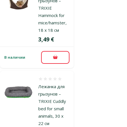
грызунов –
TRIXIE
Hammock for
mice/hamster,
18 x 18 см
Цена
3,49 €
В наличии
В корзину
Оценка 0%
Лежанка для
грызунов –
TRIXIE Cuddly
bed for small
animals, 30 x
22 см