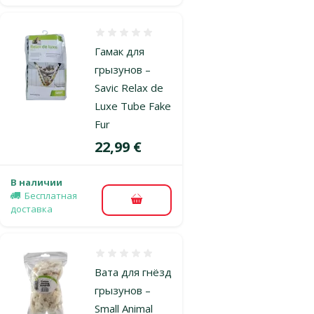
Оценка 0%
Гамак для
грызунов –
Savic Relax de
Luxe Tube Fake
Fur
Цена
22,99 €
В наличии
Бесплатная
В корзину
доставка
Оценка 0%
Вата для гнёзд
грызунов –
Small Animal