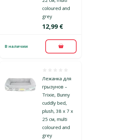
coloured and
grey
Цена
12,99 €
В наличии
В корзину
Оценка 0%
Лежанка для
грызунов –
Trixie, Bunny
cuddly bed,
plush, 38 x 7 x
25 см, multi
coloured and
grey