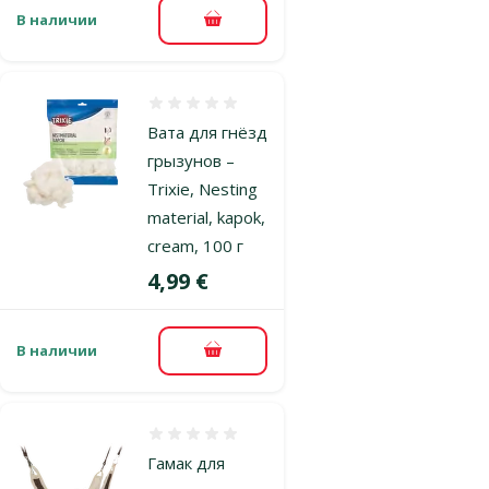
В наличии
В корзину
Оценка 0%
Вата для гнёзд
грызунов –
Trixie, Nesting
material, kapok,
cream, 100 г
Цена
4,99 €
В наличии
В корзину
Оценка 0%
Гамак для