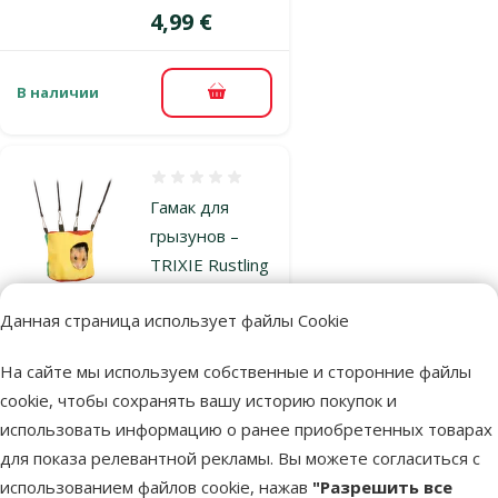
Цена
4,99 €
В наличии
В корзину
Оценка 0%
Гамак для
грызунов –
TRIXIE Rustling
Cave, 10 x 9 см
Данная страница использует файлы Cookie
Цена
3,99 €
На сайте мы используем собственные и сторонние файлы
cookie, чтобы сохранять вашу историю покупок и
В наличии
В корзину
использовать информацию о ранее приобретенных товарах
для показа релевантной рекламы. Вы можете согласиться с
использованием файлов cookie, нажав
"Разрешить все
Оценка 0%