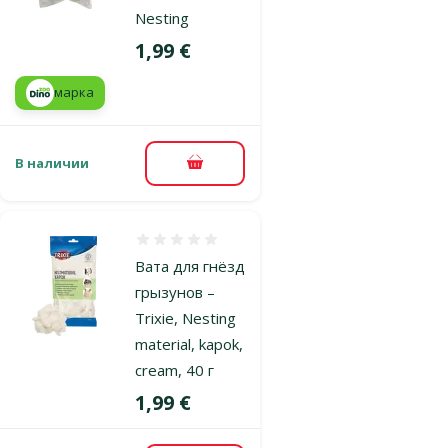
Nesting
Цена
1,99 €
марка
В наличии
В корзину
Оценка 0%
Вата для гнёзд
грызунов –
Trixie, Nesting
material, kapok,
cream, 40 г
Цена
1,99 €