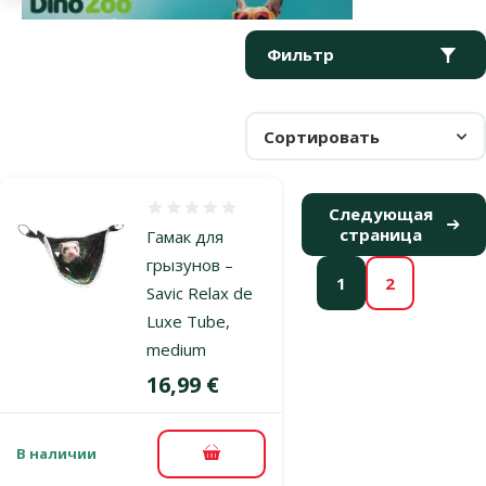
Параметрический фильтр
Выбранные фильтры
Продукты в категории Спальные места и аксессуары для гры
Фильтр
Сортировать
Оценка 0%
Следующая
страница
Гамак для
грызунов –
1
2
Savic Relax de
Luxe Tube,
medium
Цена
16,99 €
В наличии
В корзину