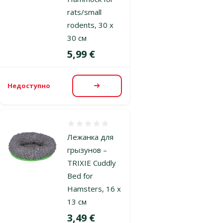
rats/small
rodents, 30 x
30 см
Цена
5,99 €
Недоступно
Посмотреть
Оценка 0%
Лежанка для
грызунов –
TRIXIE Cuddly
Bed for
Hamsters, 16 x
13 см
Цена
3,49 €