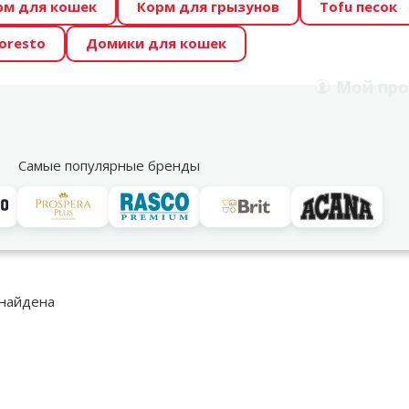
рм для кошек
Корм для грызунов
Tofu песок
 Zoo предлагает отличные цены на ТОП-овые корма! 🍖
oresto
Домики для кошек
DA ŪSAIŅI”! Возможно Твой питомец станет звездой 20
Мой
про
Поиск
рнет-магазин
Акции
Магазины
Услуги
Со
39
Самые популярные бренды
Glandex
льтры
 найдена
дукция Glandex