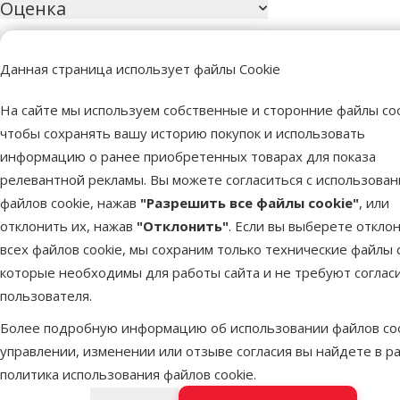
Оценка
Оценка 100%
0
Данная страница использует файлы Cookie
Оценка 80%
0
На сайте мы используем собственные и сторонние файлы coo
Оценка 60%
0
чтобы сохранять вашу историю покупок и использовать
Оценка 40%
0
информацию о ранее приобретенных товарах для показа
релевантной рекламы. Вы можете согласиться с использова
Оценка 20%
0
файлов cookie, нажав
"Разрешить все файлы cookie"
, или
отклонить их, нажав
"Отклонить"
. Если вы выберете откло
всех файлов cookie, мы сохраним только технические файлы c
которые необходимы для работы сайта и не требуют соглас
пользователя.
Более 40 магазинов в Латвии
Вет
Более подробную информацию об использовании файлов coo
Наши специалисты всегда готовы помочь.
Все 
управлении, изменении или отзыве согласия вы найдете в р
политика использования файлов cookie
.