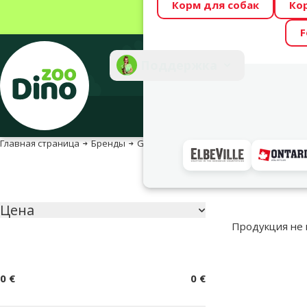
Корм для собак
Ко
Весь месяц Dino
F
Фотоконкурс “GA
Поддержка
Инте
Главная страница
Бренды
Glandex
Подкатегория
Выбранные фи
Цена
Параметрический фильтр
Продукция не
Фирменная про
0 €
0 €