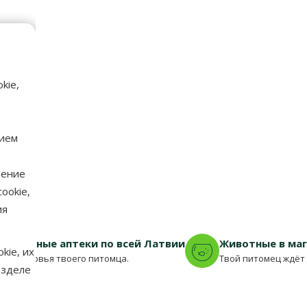
kie,
нием
нение
ookie,
ия
еринарные аптеки по всей Латвии
Животные в ма
kie, их
для здоровья твоего питомца.
Твой питомец ждёт 
азделе