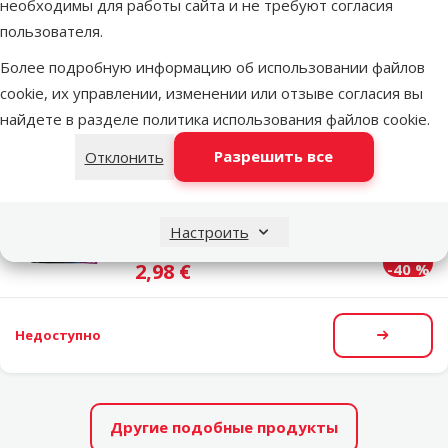
необходимы для работы сайта и не требуют согласия
Цена
2,99 €
пользователя.
Более подробную информацию об использовании файлов
В наличии
cookie, их управлении, изменении или отзыве согласия вы
В корзи
найдете в разделе
политика использования файлов cookie
.
Разрешить все
Отклонить
Оценка 0%
Наполнитель аквариумного фильтра –
Zeocarb for Elite Jet Flo 150
Настроить
Исходная цена
4,99 €
Скидка
Цена
2,98 €
-40 %
Недоступно
Посмот
Другие подобные продукты