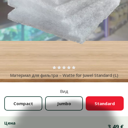
Больше фотографий
Оценка 0%
Материал для фильтра – Watte for Juwel Standard (L)
Вид
Compact
Jumbo
Standard
Цена
3,49 €