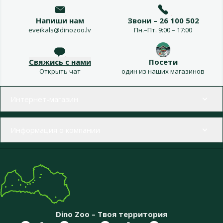
Напиши нам
Звони – 26 100 502
eveikals@dinozoo.lv
Пн.–Пт. 9:00 – 17:00
Свяжись с нами
Посети
Открыть чат
один из наших магазинов
Меню в футере
Интернет-магазин
Информация о компании
Dino Zoo – Твоя территория