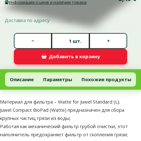
Информация о цене и наличии товара
Доставка по адресу
Количество штук *
−
+
шт.
Добавить в корзину
Материал для фильтра – Watte for Juwel Standard (L)
Добавить в корзину
Описание
Параметры
Похожие продукты
В начало страницы
superzoo.product.detail.content
Материал для фильтра – Watte for Juwel Standard (L).
Juwel Compact BioPad (Watte) предназначен для сбора
крупных частиц грязи из воды;
Работая как механический фильтр грубой очистки, этот
наполнитель предохраняет фильтр от скопления грязи;