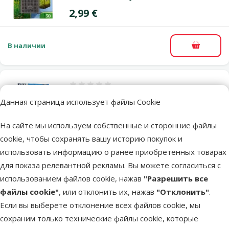
Цена
2,99 €
В наличии
В корзи
Оценка 0%
Наполнитель аквариумного фильтра –
Данная страница использует файлы Cookie
Foam for Elite Jet Flo 100
На сайте мы используем собственные и сторонние файлы
Цена
2,99 €
cookie, чтобы сохранять вашу историю покупок и
использовать информацию о ранее приобретенных товарах
В наличии
В корзи
для показа релевантной рекламы. Вы можете согласиться с
использованием файлов cookie, нажав
"Разрешить все
файлы cookie"
, или отклонить их, нажав
"Отклонить"
.
Оценка 0%
Если вы выберете отклонение всех файлов cookie, мы
Наполнитель аквариумного фильтра –
сохраним только технические файлы cookie, которые
Foam for Fluval U2