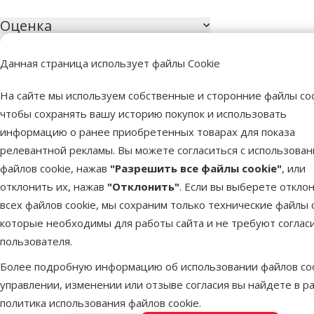
Оценка
Оценка 100%
0
Данная страница использует файлы Cookie
Оценка 80%
0
На сайте мы используем собственные и сторонние файлы coo
Оценка 60%
0
чтобы сохранять вашу историю покупок и использовать
информацию о ранее приобретенных товарах для показа
Оценка 40%
0
релевантной рекламы. Вы можете согласиться с использова
Оценка 20%
0
файлов cookie, нажав
"Разрешить все файлы cookie"
, или
отклонить их, нажав
"Отклонить"
. Если вы выберете откло
всех файлов cookie, мы сохраним только технические файлы c
которые необходимы для работы сайта и не требуют соглас
пользователя.
Более подробную информацию об использовании файлов coo
Более 40 магазинов в Латвии
Вет
Наши специалисты всегда готовы помочь.
Все 
управлении, изменении или отзыве согласия вы найдете в р
политика использования файлов cookie
.