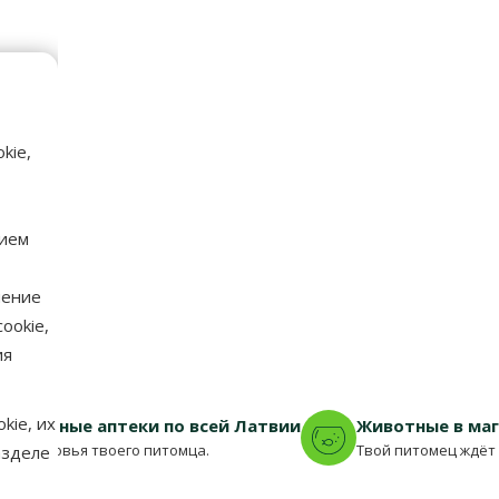
kie,
нием
нение
ookie,
ия
kie, их
еринарные аптеки по всей Латвии
Животные в ма
для здоровья твоего питомца.
Твой питомец ждёт 
азделе