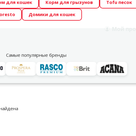
рм для кошек
Корм для грызунов
Tofu песок
 Zoo предлагает отличные цены на ТОП-овые корма! 🍖
oresto
Домики для кошек
DA ŪSAIŅI”! Возможно Твой питомец станет звездой 20
Мой
про
Поиск
рнет-магазин
Акции
Магазины
Услуги
Со
39
Самые популярные бренды
дукты по уходу для собак
DezynaDog
ynaDog – высококачественные продукты для здоровой и бле
льтры
 найдена
одукция DezynaDog