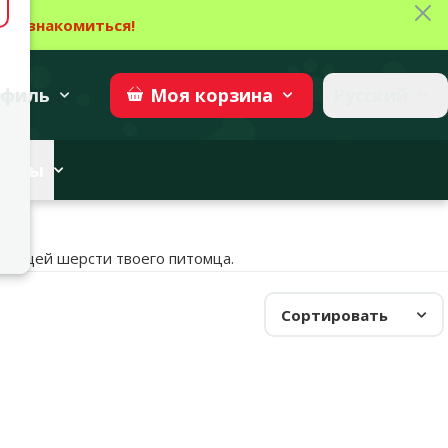
Зак
→
Ознакомиться!
27
→
Участвовать
superzoo.ch
филь
Русский
Моя
корзина
веты
стящей шерсти твоего питомца.
Сортировать