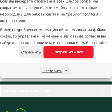
Если вы выберете отклонение всех файлов cookie, мы
Более 40 магазинов в Латвии
Ветерина
сохраним только технические файлы cookie, которые
Наши специалисты всегда готовы помочь.
Все для зд
необходимы для работы сайта и не требуют согласия
пользователя.
Более подробную информацию об использовании файлов
Напиши нам
Звони – 26 100 502
cookie, их управлении, изменении или отзыве согласия вы
eveikals@dinozoo.lv
Пн.–Пт. 9:00 – 17:00
найдете в разделе
политика использования файлов cookie
.
Разрешить все
Отклонить
Свяжись с нами
Посети
Открыть чат
один из наших магазинов
Настроить
Меню в футере
Интернет-магазин
Информация о компании