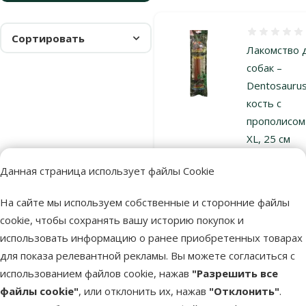
Оценка 0%
Сортировать
Лакомство 
собак –
Dentosauru
кость с
прополисом
XL, 25 см
Цена
2,49 €
Данная страница использует файлы Cookie
На сайте мы используем собственные и сторонние файлы
В наличии
В к
cookie, чтобы сохранять вашу историю покупок и
использовать информацию о ранее приобретенных товарах
для показа релевантной рекламы. Вы можете согласиться с
использованием файлов cookie, нажав
"Разрешить все
файлы cookie"
, или отклонить их, нажав
"Отклонить"
.