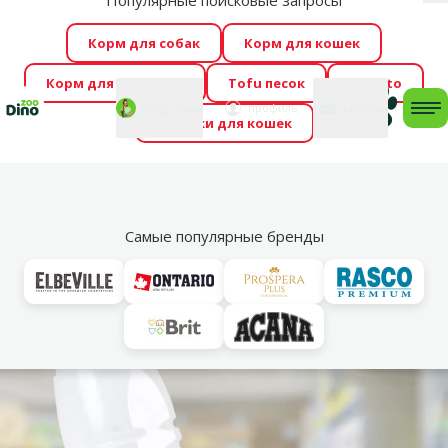
Популярные поисковые запросы
За
Весь месяц Dino Zoo предлагает отличные цены на
Корм для собак
Корм для кошек
ТОП-овые корма! 🍖
→
Ознакомиться!
Корм для грызунов
Tofu песок
Foresto
Фотоконкурс “GADA ŪSAIŅI”! Возможно Твой питомец
Мой
Моя
профиль
Поддержка
корзина
me
Домики для кошек
станет звездой 2027
→
Участвовать
По
Vl
Для прогулок с собакой
Самые популярные бренды