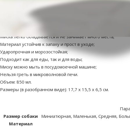
superzoo.product.detail.content
Дорожная миска для собак – Ontario Travel Folding Bowl M
Практичная силиконовая миска, предназначенная для путеше
Благодаря карабину миску можно прикрепить, например, к рю
Миска легко складывается и не занимает много места;
Материал устойчив к запаху и прост в уходе;
Ударопрочная и морозостойкая;
Подходит как для еды, так и для воды;
Миску можно мыть в посудомоечной машине;
Нельзя греть в микроволновой печи.
Объем: 850 мл.
Размеры (в разобранном виде): 17,7 х 15,5 х 6,5 см.
Пар
Размер собаки
Миниатюрная, Маленькая, Средняя, Больш
Материал