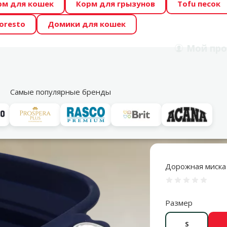
рм для кошек
Корм для грызунов
Tofu песок
 Zoo предлагает отличные цены на ТОП-овые корма! 🍖
oresto
Домики для кошек
DA ŪSAIŅI”! Возможно Твой питомец станет звездой 20
Мой
про
Поиск
рнет-магазин
Акции
Магазины
Услуги
Со
39
Самые популярные бренды
Аксессуары для путешествий
Питьевые бутылки и миски для пут
Дорожная миска д
Оценка 0%
Размер
S