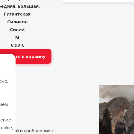
редняя, Большая,
Гигантская
Силикон
Синий
M
6,99 €
обавить в корзину
kie,
нием
нение
ookie,
ца
ой кожей и проблемами с