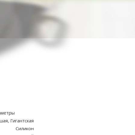
ствий и длительных прогулок.
кзаку;
аметры
ая, Гигантская
Силикон