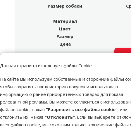
Размер собаки
С
Материал
Цвет
Размер
Цена
Д
Другой
Данная страница использует файлы Cookie
На сайте мы используем собственные и сторонние файлы coo
чтобы сохранять вашу историю покупок и использовать
информацию о ранее приобретенных товарах для показа
релевантной рекламы. Вы можете согласиться с использова
марка
файлов cookie, нажав
"Разрешить все файлы cookie"
, или
отклонить их, нажав
"Отклонить"
. Если вы выберете откло
всех файлов cookie, мы сохраним только технические файлы c
ONTARIO – сбалансированный корм для твоего любим
Корма для собак ONTARIO
Влажный корм для собак
Корма ONTARIO для кошек
Линейка Derma
Почему стоит выбрать ONTARIO?
:
подходит для кошек с чувствительн