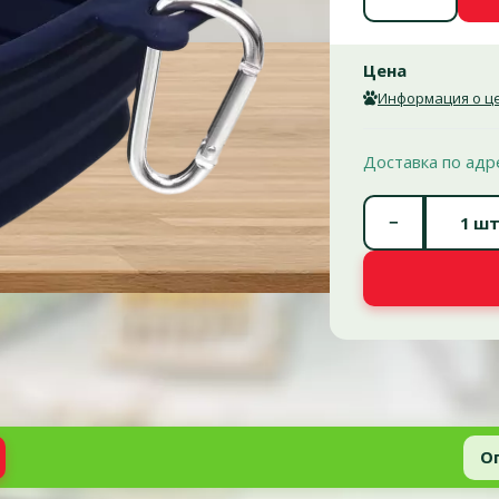
Цена
Информация о це
Доставка по адр
−
шт
О