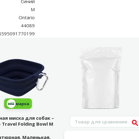
Синий
M
Ontario
44089
8595091770199
марка
ая миска для собак –
Поиск продукта
 Travel Folding Bowl M
V
тюрная, Маленькая,