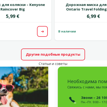
Оценка 0%
Оценка
для коляски – Kenyone
Дорожная миска для 
Raincover Big
Ontario Travel Foldin
Цена
Цена
5,99 €
6,99 €
В наличии
Посмотреть
Другие подобные продукты
Статьи и советы
Необходима по
Свяжись с нами, мы п
Звони – 26 10
Пн.–Пт. 9:00 – 17: