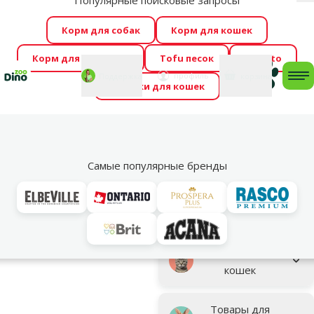
Популярные поисковые запросы
За
Весь месяц Dino Zoo предлагает отличные цены на
Корм для собак
Корм для кошек
ТОП-овые корма! 🍖
→
Ознакомиться!
Корм для грызунов
Tofu песок
Foresto
Фотоконкурс “GADA ŪSAIŅI”! Возможно Твой питомец
Мой
Моя
профиль
Поддержка
корзина
me
Домики для кошек
станет звездой 2027
→
Участвовать
По
Бренды
Cat Clin
Самые популярные бренды
Cat Clin – высококачественный силиконовый наполнитель для
кошек, отлично впитывающий жидкости и нейтрализующий
запахи. Экономичное решение для владельцев кошек!
Параметрический фильтр
Выбранные фильтры
Фирменная продукция Cat Clin
Подкатегория
Товары для
кошек
Товары для