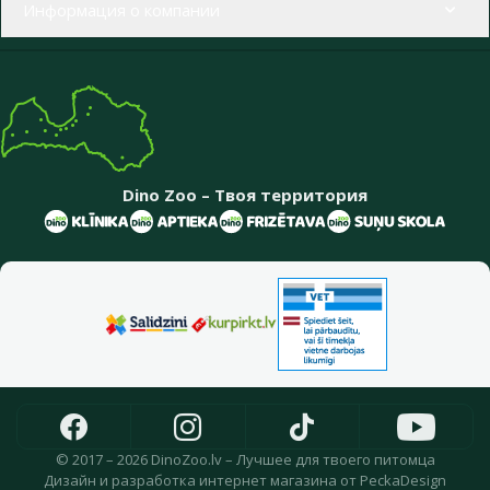
Информация о компании
Dino Zoo – Твоя территория
© 2017 – 2026 DinoZoo.lv – Лучшее для твоего питомца
Дизайн
и
разработка интернет магазина
от
PeckaDesign