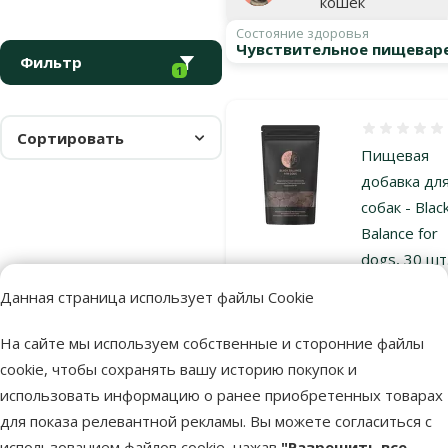
кошек
Состояние здоровья
Чувствительное пищевар
Фильтр
1
Оценка 0%
Сортировать
Пищевая
добавка дл
собак - Blac
Balance for
dogs, 30 шт.
120 г
Данная страница использует файлы Cookie
Цена
39,99 €
На сайте мы используем собственные и сторонние файлы
cookie, чтобы сохранять вашу историю покупок и
Недоступно
Бесплатная
использовать информацию о ранее приобретенных товарах
По
доставка
для показа релевантной рекламы. Вы можете согласиться с
использованием файлов cookie, нажав
"Разрешить все