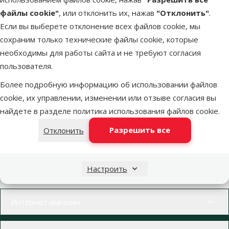
файлы cookie"
, или отклонить их, нажав
"Отклонить"
.
Если вы выберете отклонение всех файлов cookie, мы
сохраним только технические файлы cookie, которые
Более 40 магазинов в Латвии
Ветерина
необходимы для работы сайта и не требуют согласия
Наши специалисты всегда готовы помочь.
Все для зд
пользователя.
Более подробную информацию об использовании файлов
cookie, их управлении, изменении или отзыве согласия вы
найдете в разделе
политика использования файлов cookie
.
Напиши нам
Звони – 26 100 502
Разрешить все
Отклонить
eveikals@dinozoo.lv
Пн.–Пт. 9:00 – 17:00
Свяжись с нами
Посети
Настроить
Открыть чат
один из наших магазинов
Меню в футере
Интернет-магазин