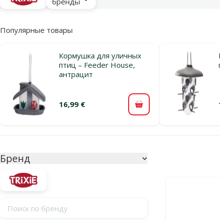
бренды
Популярные товары
Кормушка для уличных
птиц – Feeder House,
антрацит
16,99 €
В корзину
Параметрический фильтр
Выбранные фи
Бренд
Продукты в ка
Поиск по бренду