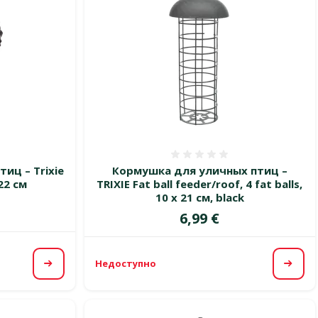
 0%
Оценка 0%
иц – Trixie
Кормушка для уличных птиц –
 22 см
TRIXIE Fat ball feeder/roof, 4 fat balls,
10 x 21 см, black
Цена
6,99 €
Недоступно
Посмотреть
Посм