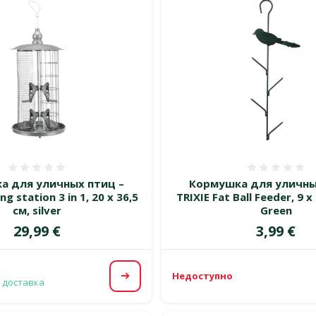
Оценка 0%
Оценка
а для уличных птиц –
Кормушка для уличны
ng station 3 in 1, 20 x 36,5
TRIXIE Fat Ball Feeder, 9 x
см, silver
Green
Цена
Цена
29,99 €
3,99 €
Недоступно
Посмотреть
 доставка