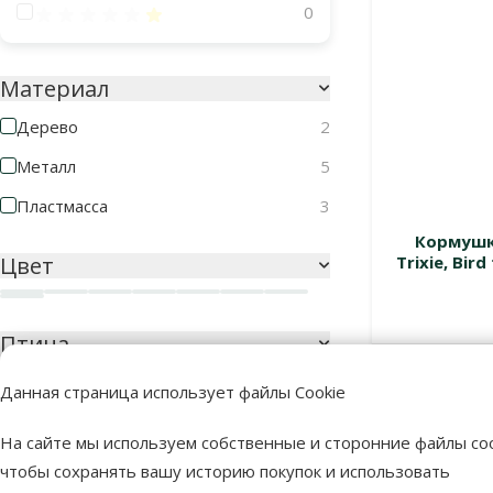
Оценка 20%
0
Материал
Дерево
2
Металл
5
Пластмасса
3
Кормушк
Цвет
Trixie, Bir
Зеленый
Золотой
Красный
Серебряный
Серый
Темно-серый
Цвет дерева
Черный
Птица
Уличные птицы
11
В наличии
Данная страница использует файлы Cookie
На сайте мы используем собственные и сторонние файлы coo
чтобы сохранять вашу историю покупок и использовать