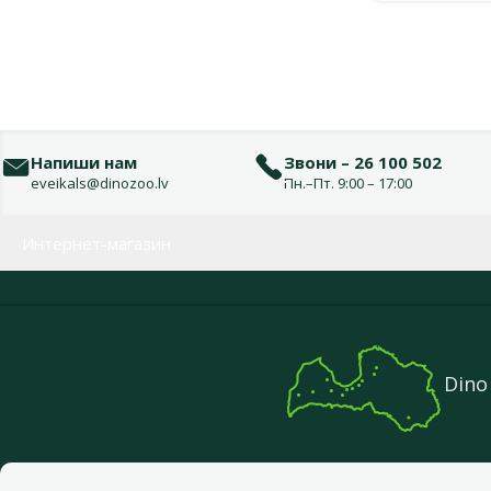
Напиши нам
Звони – 26 100 502
eveikals@dinozoo.lv
Пн.–Пт. 9:00 – 17:00
Меню в футере
Интернет-магазин
Dino