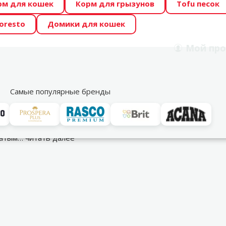
рм для кошек
Корм для грызунов
Tofu песок
 Zoo предлагает отличные цены на ТОП-овые корма! 🍖
oresto
Домики для кошек
DA ŪSAIŅI”! Возможно Твой питомец станет звездой 20
Мой
про
Поиск
рнет-магазин
Акции
Магазины
Услуги
Со
39
Самые популярные бренды
личных птиц
рнатым…
читать далее