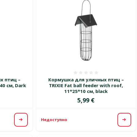
 0%
Оценка 0%
х птиц –
Кормушка для уличных птиц –
 40 см, Dark
TRIXIE Fat ball feeder with roof,
11*25*10 см, black
Цена
5,99 €
Недоступно
Посмотреть
Посм