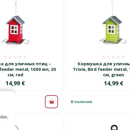
Оценка 0%
Оценка
а для уличных птиц –
Кормушка для уличны
d feeder metal, 1000 мл, 20
Trixie, Bird feeder metal,
см, red
см, green
Цена
Цена
14,99 €
14,99 €
В наличии
В корзину
kie,