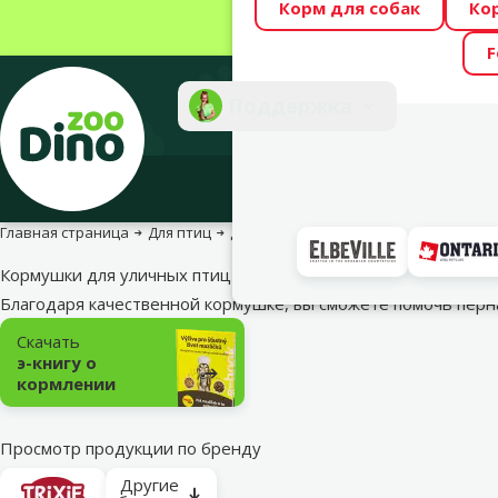
Корм для собак
Ко
Весь месяц Dino
F
Фотоконкурс “GA
Поддержка
Инте
Главная страница
Для птиц
Для уличных птиц
Кормушки для у
Кормушки для уличных птиц
Благодаря качественной кормушке, вы сможете помочь пе
Подкатегория
Скачать
э-книгу о
кормлении
Просмотр продукции по бренду
Другие