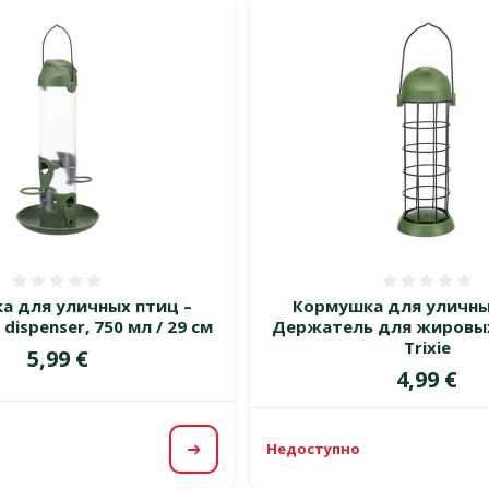
Оценка 0%
Оценка
а для уличных птиц –
Кормушка для уличны
 dispenser, 750 мл / 29 см
Держатель для жировы
Trixie
Цена
5,99 €
Цена
4,99 €
Недоступно
Посмотреть