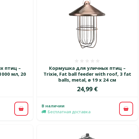
 0%
Оценка 0%
х птиц –
Кормушка для уличных птиц –
 1000 мл, 20
Trixie, Fat ball feeder with roof, 3 fat
balls, metal, ø 19 x 24 см
Цена
24,99 €
В наличии
В корзину
В ко
Бесплатная доставка