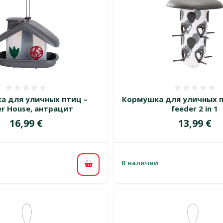
Оценка 0%
Оценка
а для уличных птиц –
Кормушка для уличных п
er House, антрацит
feeder 2 in 1
Цена
Цена
16,99 €
13,99 €
В наличии
В корзину