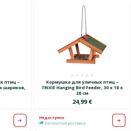
 0%
Оценка 0%
х птиц –
Кормушка для уличных птиц –
х шариков,
TRIXIE Hanging Bird Feeder, 30 x 18 x
28 см
Цена
24,99 €
Недоступно
Посмотреть
Посм
Бесплатная доставка