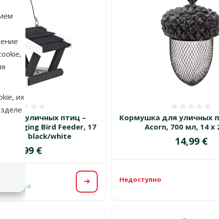
нием
нение
ookie,
ия
kie, их
Оценка 0%
Оценка
азделе
а для уличных птиц –
Кормушка для уличных пт
ra Hanging Bird Feeder, 17
Acorn, 700 мл, 14 x
x 14 см, black/white
Цена
14,99 €
Цена
19,99 €
Недоступно
Посмотреть
 доставка