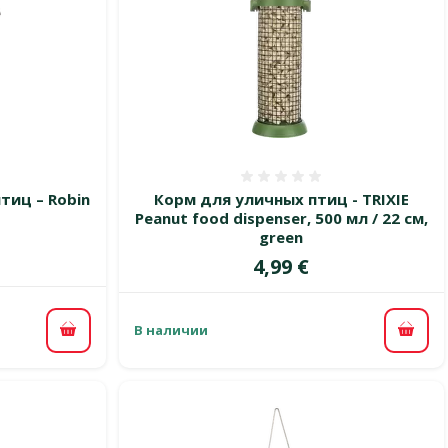
 0%
Оценка 0%
тиц – Robin
Корм для уличных птиц - TRIXIE
Peanut food dispenser, 500 мл / 22 см,
green
Цена
4,99 €
В наличии
В корзину
В ко