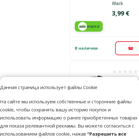
Black
Цена
3,99 €
марка
В наличии
В к
Оценка 0%
Ошейник д
Данная страница использует файлы Cookie
кошек – AC
CAT, Collar
На сайте мы используем собственные и сторонние файлы
Reflective X
cookie, чтобы сохранять вашу историю покупок и
x 19–31 см,
использовать информацию о ранее приобретенных товарах
Blue
для показа релевантной рекламы. Вы можете согласиться с
Цена
3,99 €
использованием файлов cookie, нажав
"Разрешить все