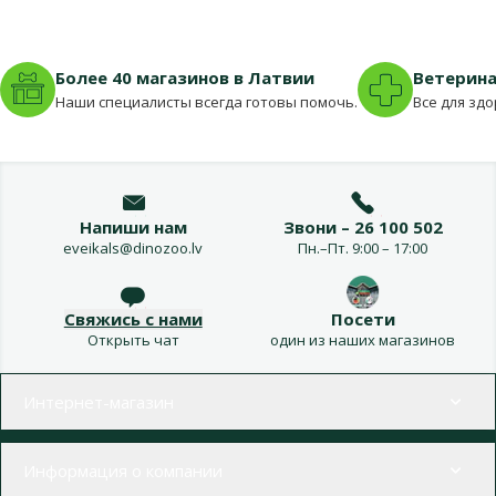
Более 40 магазинов в Латвии
Ветерина
Наши специалисты всегда готовы помочь.
Все для зд
Напиши нам
Звони – 26 100 502
eveikals@dinozoo.lv
Пн.–Пт. 9:00 – 17:00
Свяжись с нами
Посети
Открыть чат
один из наших магазинов
Меню в футере
Интернет-магазин
Информация о компании