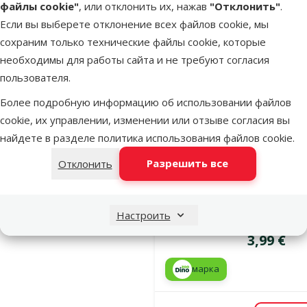
файлы cookie"
, или отклонить их, нажав
"Отклонить"
.
марка
Если вы выберете отклонение всех файлов cookie, мы
сохраним только технические файлы cookie, которые
В наличии
необходимы для работы сайта и не требуют согласия
В к
пользователя.
Более подробную информацию об использовании файлов
Оценка 0%
cookie, их управлении, изменении или отзыве согласия вы
Ошейник д
найдете в разделе
политика использования файлов cookie
.
кошек – AC
Разрешить все
Отклонить
CAT, Collar
Reflective X
x 19–31 см,
Настроить
Pink
Цена
3,99 €
марка