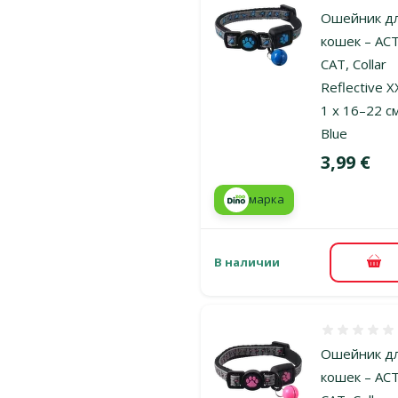
Ошейник д
кошек – AC
CAT, Collar
Reflective X
1 x 16–22 с
Blue
Цена
3,99 €
марка
В наличии
В к
Оценка 0%
Ошейник д
кошек – AC