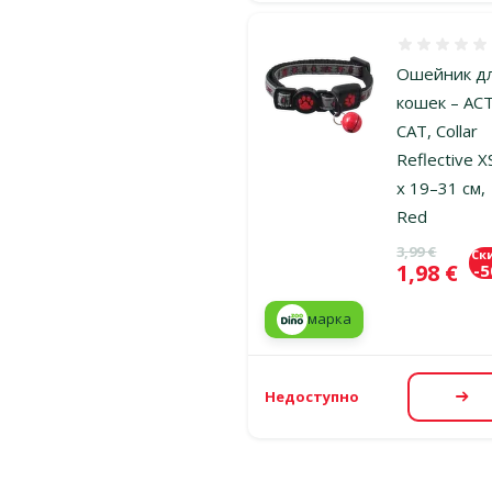
Оценка 0%
Ошейник д
кошек – AC
CAT, Collar
Reflective X
x 19–31 см,
Red
Исходная ц
3,99 €
Ск
Цена
1,98 €
-
марка
Недоступно
По