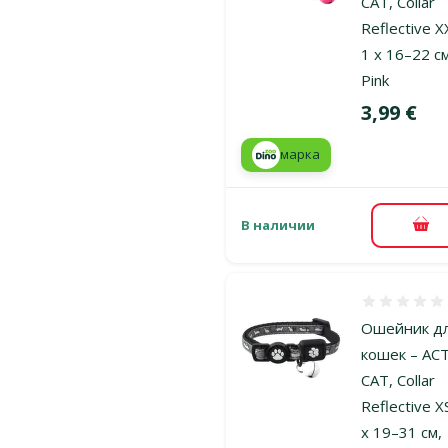
CAT, Collar
Reflective X
1 x 16–22 с
Pink
Цена
3,99 €
марка
В наличии
В к
Оценка 0%
Ошейник д
кошек – AC
CAT, Collar
Reflective X
x 19–31 см,