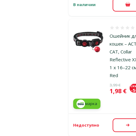
В наличии
В к
Оценка 0%
Ошейник д
кошек – AC
CAT, Collar
Reflective X
1 x 16–22 с
Red
Исходная ц
3,99 €
Ск
Цена
1,98 €
-
марка
Недоступно
По