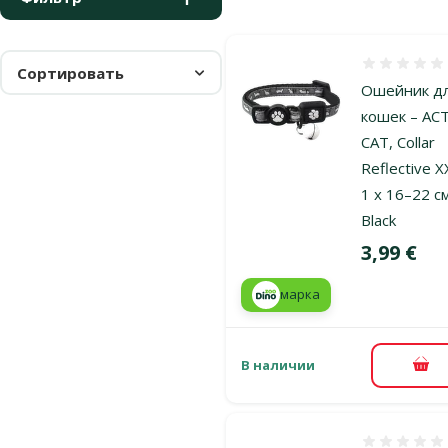
Оценка 0%
Сортировать
Ошейник д
кошек – AC
CAT, Collar
Reflective X
1 x 16–22 с
Black
Цена
3,99 €
марка
В наличии
В к
Оценка 0%