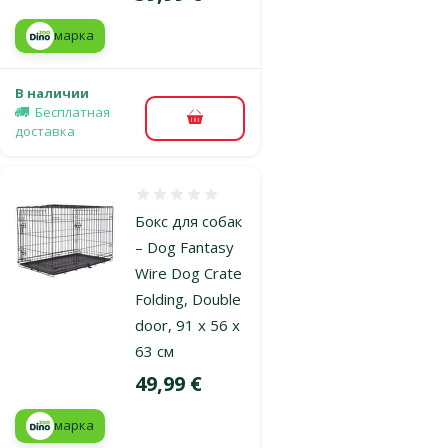
марка
В наличии
Бесплатная
В корзину
доставка
Оценка 0%
Бокс для собак
– Dog Fantasy
Wire Dog Crate
Folding, Double
door, 91 x 56 x
63 см
Цена
49,99 €
марка