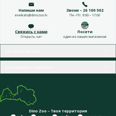
Напиши нам
Звони – 26 100 502
eveikals@dinozoo.lv
Пн.–Пт. 9:00 – 17:00
Свяжись с нами
Посети
Открыть чат
один из наших магазинов
Меню в футере
Интернет-магазин
Информация о компании
Dino Zoo – Твоя территория