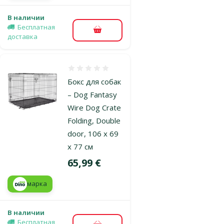
В наличии
Бесплатная
В корзину
доставка
Оценка 0%
Бокс для собак
– Dog Fantasy
Wire Dog Crate
Folding, Double
door, 106 x 69
x 77 см
Цена
65,99 €
марка
В наличии
Бесплатная