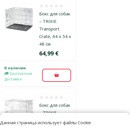
Оценка 0%
Бокс для собак
– TRIXIE
Transport
Crate, 64 x 54 x
48 см
Цена
64,99 €
В наличии
Бесплатная
В корзину
доставка
Оценка 0%
Бокс для собак
– TRIXIE
Transport
Данная страница использует файлы Cookie
Crate, 78 x 62 x