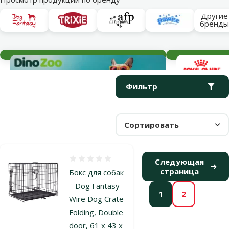
Другие
бренд
Текущие события
Параметрический фильтр
Выбранные фильтры
Продукты в категории Клетки для собак
Фильтр
Сортировать
Оценка 0%
Следующая
страница
Бокс для собак
– Dog Fantasy
1
2
Wire Dog Crate
Folding, Double
door, 61 x 43 x