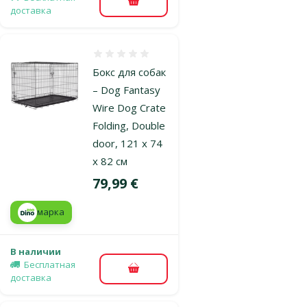
В корзину
доставка
Оценка 0%
Бокс для собак
– Dog Fantasy
Wire Dog Crate
Folding, Double
door, 121 x 74
x 82 см
Цена
79,99 €
марка
В наличии
Бесплатная
В корзину
доставка