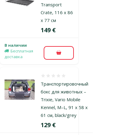
Transport
Crate, 116 x 86
x 77 см
Цена
149 €
В наличии
Бесплатная
В корзину
доставка
Оценка 0%
Транспортировочный
бокс для животных –
Trixie, Vario Mobile
Kennel, M–L, 91 x 58 x
61 см, black/grey
Цена
129 €