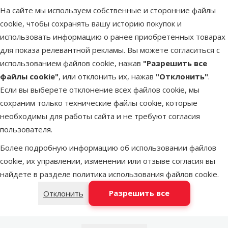
55 см
На сайте мы используем собственные и сторонние файлы
Цена
cookie, чтобы сохранять вашу историю покупок и
74,99 €
использовать информацию о ранее приобретенных товарах
для показа релевантной рекламы. Вы можете согласиться с
В наличии
Бесплатная
использованием файлов cookie, нажав
"Разрешить все
В корзину
доставка
файлы cookie"
, или отклонить их, нажав
"Отклонить"
.
Если вы выберете отклонение всех файлов cookie, мы
сохраним только технические файлы cookie, которые
Оценка 0%
необходимы для работы сайта и не требуют согласия
Бокс для собак
пользователя.
– TRIXIE
Transport
Более подробную информацию об использовании файлов
Crate, 93 x 69 x
cookie, их управлении, изменении или отзыве согласия вы
62 см
найдете в разделе
политика использования файлов cookie
.
Цена
94,99 €
Разрешить все
Отклонить
В наличии
Бесплатная