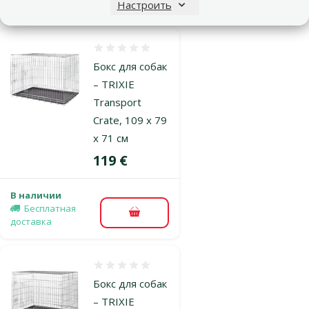
В корзину
доставка
Настроить
Оценка 0%
Бокс для собак
– TRIXIE
Transport
Crate, 109 x 79
x 71 см
Цена
119 €
В наличии
Бесплатная
В корзину
доставка
Оценка 0%
Бокс для собак
– TRIXIE