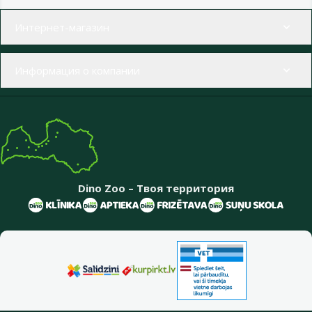
Меню в футере
Интернет-магазин
Информация о компании
Dino Zoo – Твоя территория