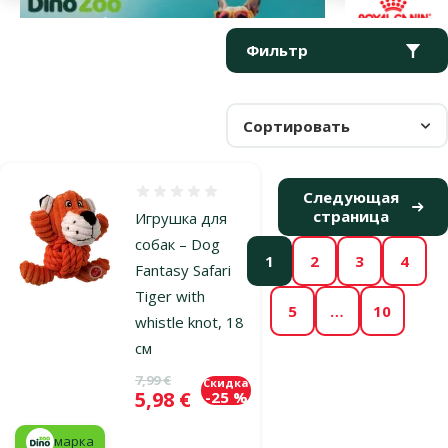
Параметрический фильтр
Выбранные фильтры
Продукты в категории Пищащие игрушки для собак
Фильтр
Сортировать
Оценка 0%
Следующая
страница
Игрушка для
собак – Dog
1
2
3
4
Fantasy Safari
Tiger with
5
…
10
whistle knot, 18
см
Исходная цена
7,99 €
Скидка
Цена
5,98 €
-25 %
марка