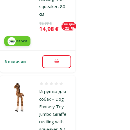
squeaker, 80
см
Исходная цена
19,99 €
Скидка
Цена
14,98 €
-25 %
марка
В наличии
В корзину
Оценка 0%
Игрушка для
собак – Dog
Fantasy Toy
Jumbo Giraffe,
rustling with
squeaker, 87