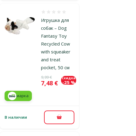
Оценка 0%
Игрушка для
собак – Dog
Fantasy Toy
Recycled Cow
with squeaker
and treat
pocket, 50 см
Исходная цена
9,99 €
Скидка
Цена
7,48 €
-25 %
марка
В наличии
В корзину