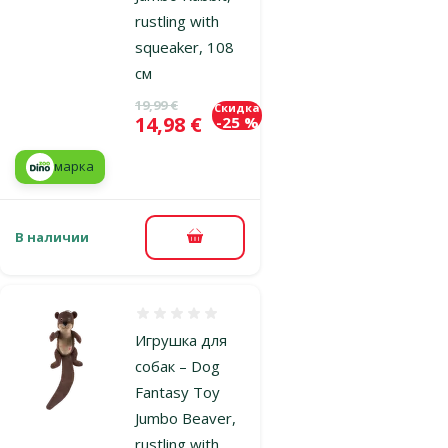
rustling with
squeaker, 108
см
Исходная цена
19,99 €
Скидка
Цена
14,98 €
-25 %
марка
В наличии
В корзину
Оценка 0%
Игрушка для
собак – Dog
Fantasy Toy
Jumbo Beaver,
rustling with