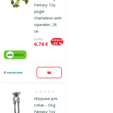
Fantasy Toy
Jungle
Chameleon with
squeaker, 28
см
Исходная цена
8,99 €
Скидка
Цена
6,74 €
-25 %
марка
В наличии
В корзину
Оценка 0%
Игрушка для
собак – Dog
Fantasy Toy