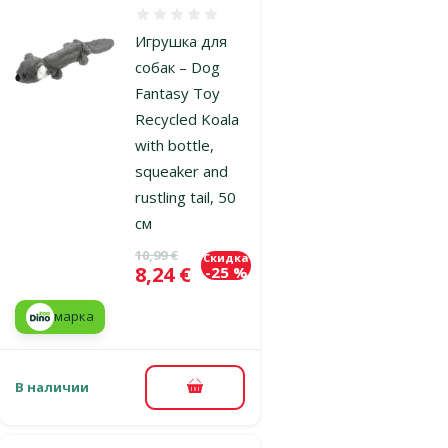
Оценка 0%
Игрушка для
собак – Dog
Fantasy Toy
Recycled Koala
with bottle,
squeaker and
rustling tail, 50
см
Исходная цена
10,99 €
Скидка
Цена
8,24 €
-25 %
марка
В наличии
В корзину