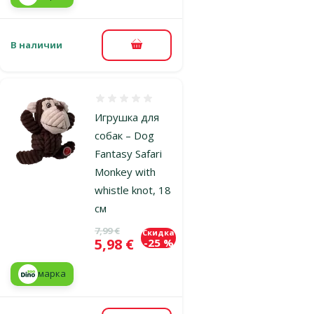
В наличии
В корзину
Оценка 0%
Игрушка для
собак – Dog
Fantasy Safari
Monkey with
whistle knot, 18
см
Исходная цена
7,99 €
Скидка
Цена
5,98 €
-25 %
марка