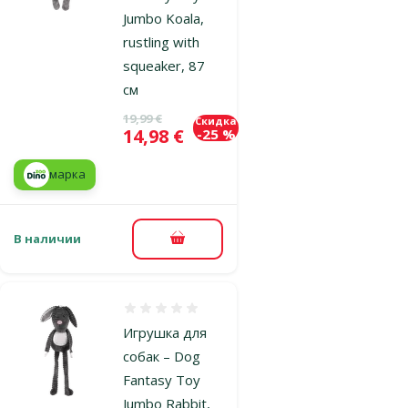
Jumbo Koala,
rustling with
squeaker, 87
см
Исходная цена
19,99 €
Скидка
Цена
14,98 €
-25 %
марка
В наличии
В корзину
Оценка 0%
Игрушка для
собак – Dog
Fantasy Toy
Jumbo Rabbit,