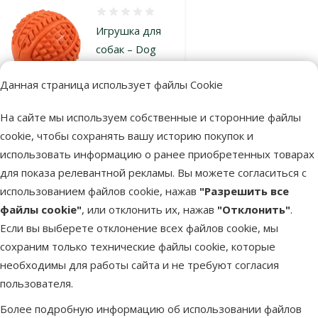
Оценка 0%
Игрушка для
собак – Dog
Fantasy Rubber
Данная страница использует файлы Cookie
ball with
squeaker, 6,3
На сайте мы используем собственные и сторонние файлы
см, orange
cookie, чтобы сохранять вашу историю покупок и
Исходная цена
5,99 €
Скидка
использовать информацию о ранее приобретенных товарах
Цена
4,48 €
-25 %
для показа релевантной рекламы. Вы можете согласиться с
марка
использованием файлов cookie, нажав
"Разрешить все
файлы cookie"
, или отклонить их, нажав
"Отклонить"
.
Если вы выберете отклонение всех файлов cookie, мы
В наличии
В корзину
сохраним только технические файлы cookie, которые
необходимы для работы сайта и не требуют согласия
пользователя.
Оценка 0%
Более подробную информацию об использовании файлов
Игрушка для