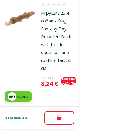
Оценка 0%
Игрушка для
собак – Dog
Fantasy Toy
Recycled Duck
with bottle,
squeaker and
rustling tail, 55
см
Исходная цена
10,99 €
Скидка
Цена
8,24 €
-25 %
марка
В наличии
В корзину