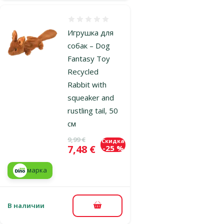
Оценка 0%
Игрушка для
собак – Dog
Fantasy Toy
Recycled
Rabbit with
squeaker and
rustling tail, 50
см
Исходная цена
9,99 €
Скидка
Цена
7,48 €
-25 %
марка
В наличии
В корзину