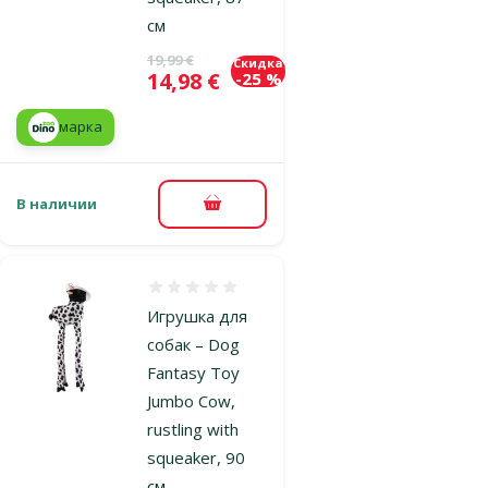
см
Исходная цена
19,99 €
Скидка
Цена
14,98 €
-25 %
марка
В наличии
В корзину
Оценка 0%
Игрушка для
собак – Dog
Fantasy Toy
Jumbo Cow,
rustling with
squeaker, 90
см