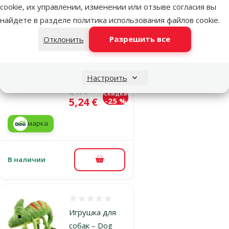
cookie, их управлении, изменении или отзыве согласия вы
собак – Dog
найдете в разделе
политика использования файлов cookie
.
Fantasy Toy
Jungle Monkey
Разрешить все
Отклонить
head with
squeaker, 12
см
Настроить
Исходная цена
6,99 €
Скидка
Цена
5,24 €
-25 %
марка
В наличии
В корзину
Оценка 0%
Игрушка для
собак – Dog