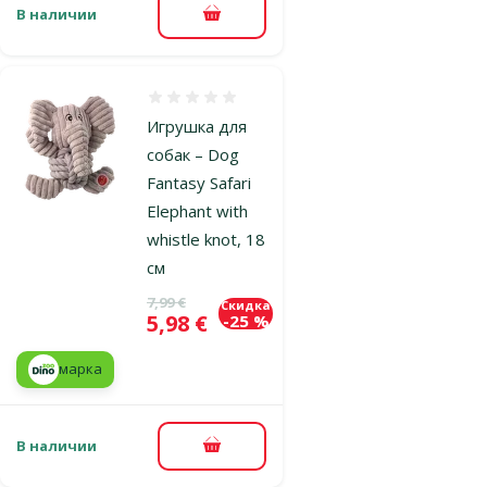
В наличии
В корзину
Оценка 0%
Игрушка для
собак – Dog
Fantasy Safari
Elephant with
whistle knot, 18
см
Исходная цена
7,99 €
Скидка
Цена
5,98 €
-25 %
марка
В наличии
В корзину