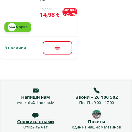
Исходная цена
19,99 €
Скидка
Цена
14,98 €
-25 %
марка
В наличии
В корзину
Напиши нам
Звони – 26 100 502
eveikals@dinozoo.lv
Пн.–Пт. 9:00 – 17:00
Свяжись с нами
Посети
Открыть чат
один из наших магазинов