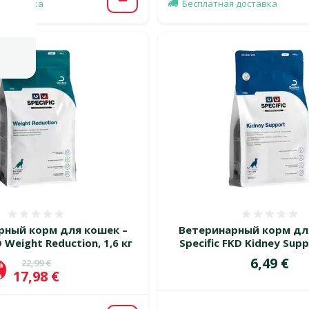
В корзину
 доставка
Бесплатная доставка
Оценка 0%
Оценка
рный корм для кошек –
Ветеринарный корм дл
D Weight Reduction, 1,6 кг
Specific FKD Kidney Suppo
Цена
6,49 €
Исходная цена
22,99 €
а
Цена
17,98 €
%