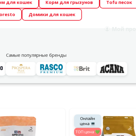
рм для кошек
Корм для грызунов
Tofu песок
 Zoo предлагает отличные цены на ТОП-овые корма! 🍖
oresto
Домики для кошек
DA ŪSAIŅI”! Возможно Твой питомец станет звездой 20
Мой
про
Поиск
рнет-магазин
Акции
Магазины
Услуги
Со
39
Самые популярные бренды
 и кошек
Specific
етеринарный корм для кошек и собак, который поможет сохр
льтры
дукция Specific
Онлайн
цена 💻
TOП цена 💚