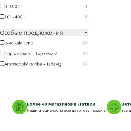
0–100 г
1
101–400 г
5
Особые предложения
e-veikala cena
27
Top barībām – Top cenas!
27
Ārstnieciskā barība – Izdevīgi!
27
Более 40 магазинов в Латвии
Вет
Наши специалисты всегда готовы помочь.
Все 