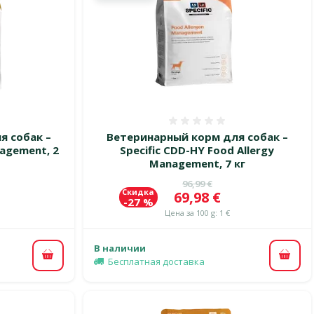
 0%
Оценка 0%
я собак –
Ветеринарный корм для собак –
nagement, 2
Specific CDD-HY Food Allergy
Management, 7 кг
цена
Исходная цена
96,99 €
Скидка
Цена
69,98 €
-27 %
Цена за 100 g: 1 €
В наличии
В корзину
В ко
Бесплатная доставка