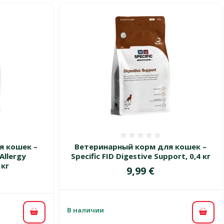
 0%
Оценка 0%
я кошек –
Ветеринарный корм для кошек –
Allergy
Specific FID Digestive Support, 0,4 кг
 кг
Цена
9,99 €
В наличии
В ко
В корзину