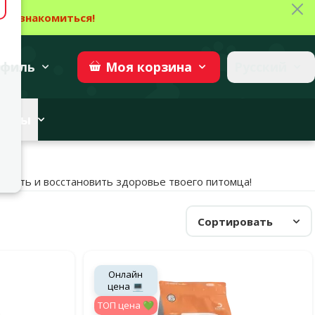
Зак
→
Ознакомиться!
27
→
Участвовать
superzoo.ch
филь
Русский
Моя
корзина
веты
анить и восстановить здоровье твоего питомца!
Сортировать
Онлайн
цена 💻
TOП цена 💚