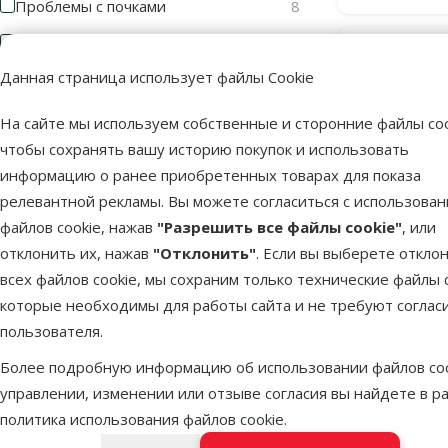
Проблемы с почками
8
Профилактика мочекаменной
9
Онлайн
болезни
Данная страница использует файлы Cookie
цена 💻
Раздраженная кожа
1
TOП цена 💚
На сайте мы используем собственные и сторонние файлы coo
Стерилизация
5
чтобы сохранять вашу историю покупок и использовать
информацию о ранее приобретенных товарах для показа
Чувствительная кожа
4
релевантной рекламы. Вы можете согласиться с использова
Чувствительное пищеварение
10
файлов cookie, нажав
"Разрешить все файлы cookie"
, или
Больше
отклонить их, нажав
"Отклонить"
. Если вы выберете откло
всех файлов cookie, мы сохраним только технические файлы c
Состав и вкус
которые необходимы для работы сайта и не требуют соглас
Ветерина
пользователя.
Specific F
Фильтровать по: состав и вкус
Скидк
Более подробную информацию об использовании файлов coo
-22 
Баранина
2
управлении, изменении или отзыве согласия вы найдете в р
политика использования файлов cookie
.
Говядина
1
В наличии