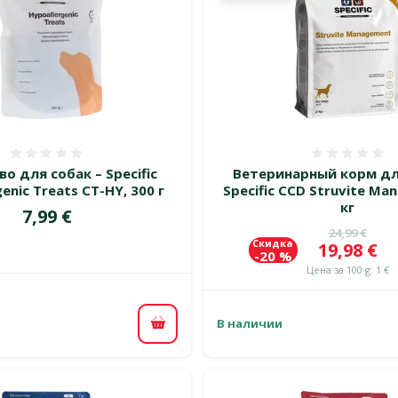
Оценка 0%
Оценка
о для собак – Specific
Ветеринарный корм дл
enic Treats CT-HY, 300 г
Specific CCD Struvite Ma
кг
Цена
7,99 €
Исходная 
24,99 €
Скидка
Цена
19,98 €
-20 %
Цена за 100 g: 1 €
В наличии
В корзину