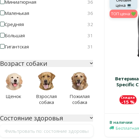
Онлайн
Миниатюрная
36
цена 💻
Маленькая
36
TOП цена 💚
Средняя
32
Большая
31
Гигантская
31
Возраст собаки
Ветерина
Specific 
Щенок
Взрослая
Пожилая
Скидка
-15 %
собака
собака
Состояние здоровья
В наличии
Бесплатная
Фильтровать по: состояние здоровья