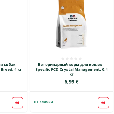
 0%
Оценка 0%
я собак –
Ветеринарный корм для кошек –
 Breed, 4 кг
Specific FCD Crystal Management, 0,4
кг
Цена
6,99 €
В наличии
В корзину
В ко