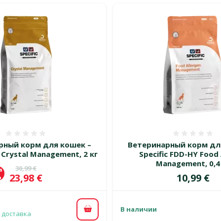
Оценка 0%
Оценка
рный корм для кошек –
Ветеринарный корм дл
D Crystal Management, 2 кг
Specific FDD-HY Food 
Management, 0,4
Исходная цена
30,99 €
а
Цена
Цена
23,98 €
10,99 €
%
В наличии
В корзину
 доставка