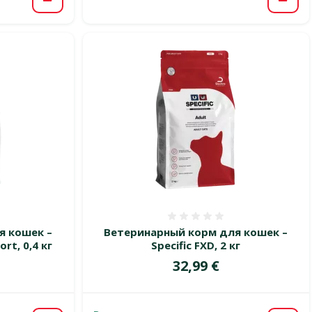
В ко
В корзину
 0%
Оценка 0%
я кошек –
Ветеринарный корм для кошек –
rt, 0,4 кг
Specific FXD, 2 кг
Цена
32,99 €