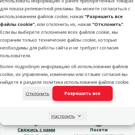
использовать информацию о ранее приобретенных товарах
для показа релевантной рекламы. Вы можете согласиться с
Свяжись с командой Dino Zoo:
использованием файлов cookie, нажав
"Разрешить все
файлы cookie"
, или отклонить их, нажав
"Отклонить"
.
Если вы выберете отклонение всех файлов cookie, мы
Звони – 26 100 502
Свяжись
по чату
Пн.–Пт. 9:00 – 17:00
сохраним только технические файлы cookie, которые
необходимы для работы сайта и не требуют согласия
пользователя.
Свяжись
с магазином
Более подробную информацию об использовании файлов
cookie, их управлении, изменении или отзыве согласия вы
найдете в разделе
политика использования файлов cookie
.
Разрешить все
Отклонить
Напиши нам
Звони – 26 100 502
eveikals@dinozoo.lv
Пн.–Пт. 9:00 – 17:00
Настроить
Свяжись с нами
Посети