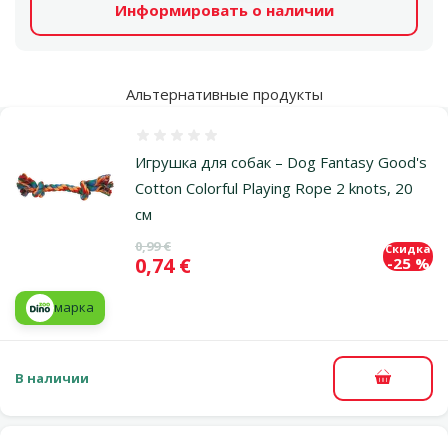
Информировать о наличии
Альтернативные продукты
Оценка 0%
Игрушка для собак – Dog Fantasy Good's
Cotton Colorful Playing Rope 2 knots, 20
см
Исходная цена
0,99 €
Скидка
Цена
0,74 €
-25 %
марка
В наличии
В корзи