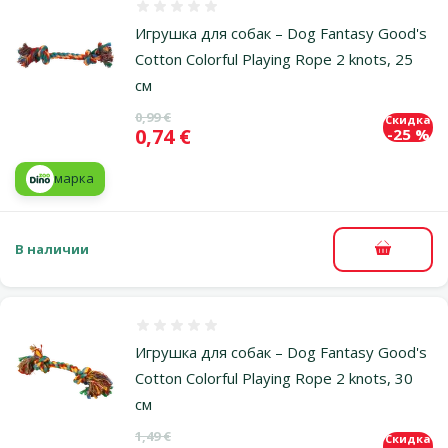
Оценка 0%
Игрушка для собак – Dog Fantasy Good's
Cotton Colorful Playing Rope 2 knots, 25
см
Исходная цена
0,99 €
Скидка
Цена
0,74 €
-25 %
марка
В наличии
В корзи
Оценка 0%
Игрушка для собак – Dog Fantasy Good's
Cotton Colorful Playing Rope 2 knots, 30
см
Исходная цена
1,49 €
Скидка