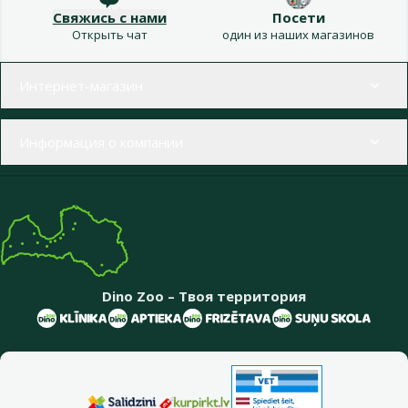
Свяжись с нами
Посети
Открыть чат
один из наших магазинов
Меню в футере
Интернет-магазин
Информация о компании
Dino Zoo – Твоя территория