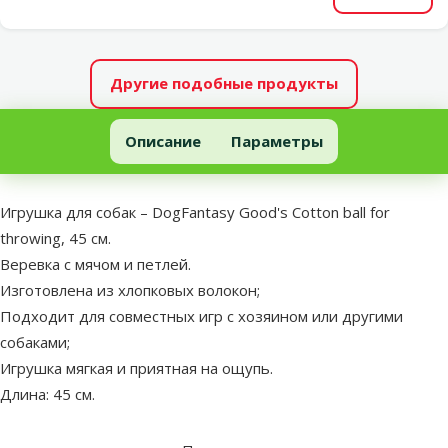
Другие подобные продукты
Игрушка для собак – DogFantasy Good's Cotton ball for throwing
Описание
Параметры
В начало страницы
superzoo.product.detail.content
Игрушка для собак – DogFantasy Good's Cotton ball for
throwing, 45 см.
Веревка с мячом и петлей.
Изготовлена из хлопковых волокон;
Подходит для совместных игр с хозяином или другими
собаками;
Игрушка мягкая и приятная на ощупь.
Длина: 45 см.