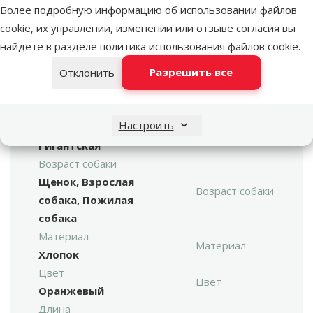
марка
Более подробную информацию об использовании файлов
cookie, их управлении, изменении или отзыве согласия вы
Игрушка для собак –
найдете в разделе
политика использования файлов cookie
.
DogFantasy Good's
Поиск продукта
Cotton ball for
Vy
Разрешить все
Отклонить
throwing, 45 см
Размер собаки
Настроить
Средняя, Большая,
Размер собаки
Гигантская
Возраст собаки
Щенок, Взрослая
Возраст собаки
собака, Пожилая
собака
Материал
Материал
Хлопок
Цвет
Цвет
Оранжевый
Длина