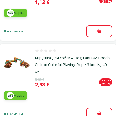
Цена
1,12 €
-24 %
марка
В наличии
В корзи
Оценка 0%
Игрушка для собак – Dog Fantasy Good's
Cotton Colorful Playing Rope 3 knots, 40
см
Исходная цена
3,99 €
Скидка
Цена
2,98 €
-25 %
марка
В наличии
В корзи