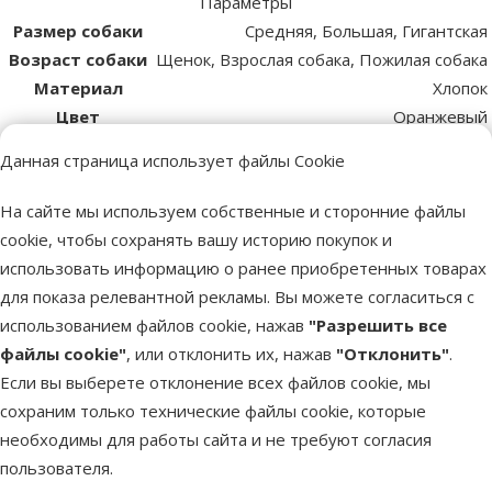
Параметры
Размер собаки
Средняя, Большая, Гигантская
Возраст собаки
Щенок, Взрослая собака, Пожилая собака
Материал
Хлопок
Цвет
Оранжевый
Длина
45 cm
Данная страница использует файлы Cookie
Бренд
Dog Fantasy
Номер в каталоге
73441
На сайте мы используем собственные и сторонние файлы
EAN
8595091771486
cookie, чтобы сохранять вашу историю покупок и
использовать информацию о ранее приобретенных товарах
Лучшее для твоего питомца
для показа релевантной рекламы. Вы можете согласиться с
Dino Zoo рекомендует
использованием файлов cookie, нажав
"Разрешить все
файлы cookie"
, или отклонить их, нажав
"Отклонить"
.
Если вы выберете отклонение всех файлов cookie, мы
сохраним только технические файлы cookie, которые
необходимы для работы сайта и не требуют согласия
пользователя.