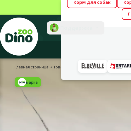
Корм для собак
Ко
Весь месяц Dino
F
Фотоконкурс “GA
Поддержка
Инте
Главная страница
Товары для кошек
Игрушки, лестницы 
марка