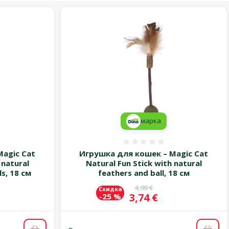
марка
 0%
Оценка 0%
agic Cat
Игрушка для кошек – Magic Cat
 natural
Natural Fun Stick with natural
ls, 18 см
feathers and ball, 18 см
цена
Исходная цена
4,99 €
Скидка
Цена
3,74 €
-25 %