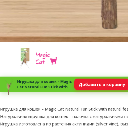
Игрушка для кошек – Magic
Добавить в корзину
Cat Natural Fun Stick with
natural feathers, 6 см
superzoo.product.detail.content
Игрушка для кошек – Magic Cat Natural Fun Stick with natural fe
Натуральная игрушка для кошек – палочка с натуральными п
Игрушка изготовлена ​​из растения актинидии (
silver vine
), в