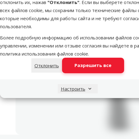
Dino Zoo рекомендует
отклонить их, нажав
"Отклонить"
. Если вы выберете откло
всех файлов cookie, мы сохраним только технические файлы c
которые необходимы для работы сайта и не требуют соглас
Игруш
пользователя.
Cat N
nat
Более подробную информацию об использовании файлов coo
управлении, изменении или отзыве согласия вы найдете в р
Материал
политика использования файлов cookie
.
Цвет
Кор
Разрешить все
Отклонить
Длина
Цена
Д
Настроить
Другой