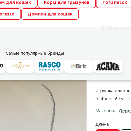
рм для кошек
Корм для грызунов
Tofu песок
 Zoo предлагает отличные цены на ТОП-овые корма! 🍖
oresto
Домики для кошек
DA ŪSAIŅI”! Возможно Твой питомец станет звездой 20
Мой
про
Поиск
рнет-магазин
Акции
Магазины
Услуги
Со
39
Самые популярные бренды
и тоннели
Прочие игрушки
Magic Cat Natural Fun Stick with natural 
Игрушка для кошек
feathers, 6 см
Материал:
Дере
Длина