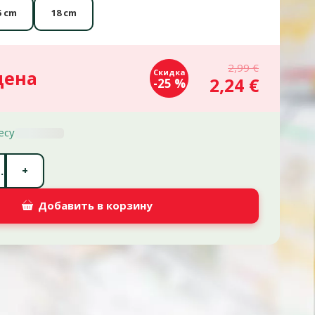
5 cm
18 cm
2,99 €
цена
Скидка
2,24 €
-25 %
есу
Количество штук *
+
.
Добавить в корзину