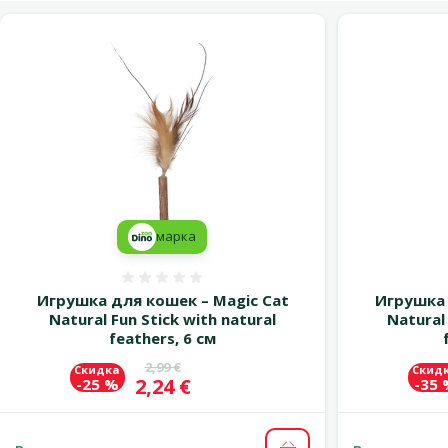
марка
Оценка 0%
Игрушка для кошек – Magic Cat
Игрушка 
Natural Fun Stick with natural
Natural 
feathers, 6 см
Исходная цена
2,99 €
Скидка
Скид
Цена
2,24 €
-25 %
-35