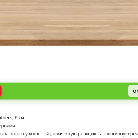
О
athers, 6 см
ерьями.
ызывающего у кошек эйфорическую реакцию, аналогичную реа