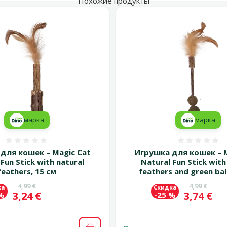
Похожие продукты
марка
марка
Оценка 0%
Оценка
для кошек – Magic Cat
Игрушка для кошек – M
Fun Stick with natural
Natural Fun Stick with
feathers, 15 см
feathers and green bal
Исходная цена
Исходная 
4,99 €
4,99 €
ка
Скидка
Цена
Цена
3,24 €
3,74 €
 %
-25 %