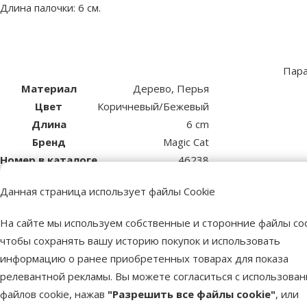
Длина палочки: 6 см.
Пар
Материал
Дерево, Перья
Цвет
Коричневый/Бежевый
Длина
6 cm
Бренд
Magic Cat
Номер в каталоге
46238
EAN
8595681838353
Данная страница использует файлы Cookie
Лучшее для твоего питомца
На сайте мы используем собственные и сторонние файлы coo
чтобы сохранять вашу историю покупок и использовать
Dino Zoo рекомендует
информацию о ранее приобретенных товарах для показа
Продукт
Лучшее для твоего питомца
релевантной рекламы. Вы можете согласиться с использова
файлов cookie, нажав
"Разрешить все файлы cookie"
, или