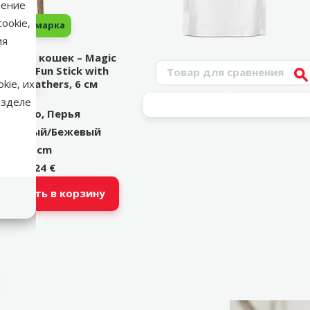
нение
ookie,
марка
ия
ка для кошек – Magic
Поиск продукта
atural Fun Stick with
V
ural feathers, 6 см
kie, их
азделе
Дерево, Перья
ичневый/Бежевый
6 cm
2,24 €
обавить в корзину