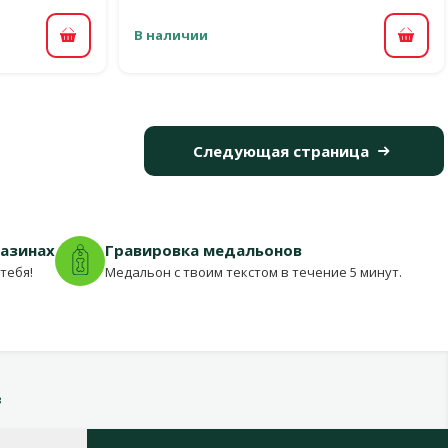
В наличии
В корзину
В ко
Следующая страница
газинах
Гравировка медальонов
тебя!
Медальон с твоим текстом в течение 5 минут.
в