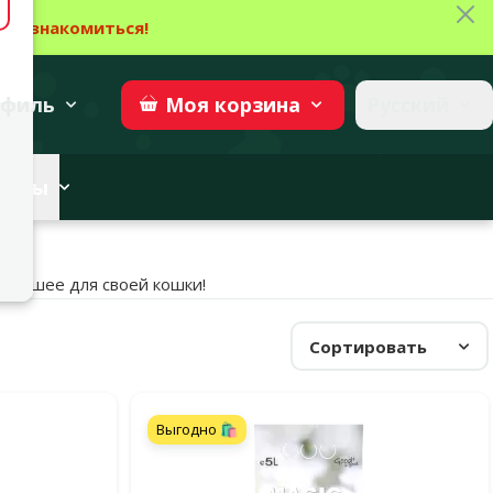
Зак
→
Ознакомиться!
27
→
Участвовать
superzoo.ch
филь
Русский
Моя
корзина
веты
 лучшее для своей кошки!
Сортировать
Выгодно 🛍️