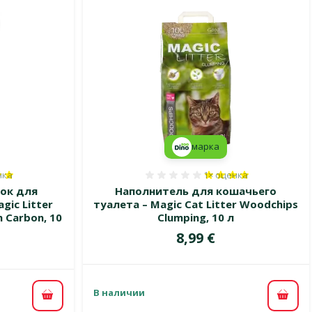
марка
нка
1×
оценка
80%, количество оценок: 1
Оценка 80%, количеств
ок для
Наполнитель для кошачьего
gic Litter
туалета – Magic Cat Litter Woodchips
h Carbon, 10
Clumping, 10 л
Цена
8,99 €
В наличии
В ко
В корзину