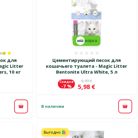
марка
нка
100%, количество оценок: 1
Оценка 0%
ок для
Цементирующий песок для
gic Litter
кошачьего туалета - Magic Litter
rs, 10 кг
Bentonite Ultra White, 5 л
Исходная цена
6,49 €
Скидка
Цена
5,98 €
-7 %
В наличии
В корзину
В ко
Выгодно 🛍️