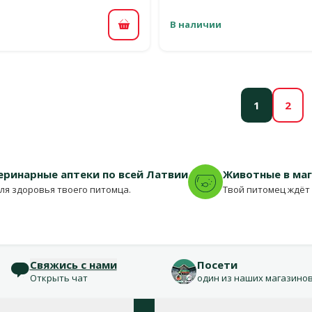
В наличии
В корзину
1
2
еринарные аптеки по всей Латвии
Животные в ма
для здоровья твоего питомца.
Твой питомец ждёт 
Свяжись с нами
Посети
Открыть чат
один из наших магазино