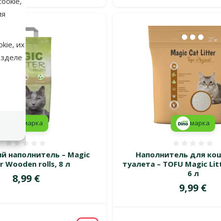
ookie,
ия
kie, их
азделе
марка
марка
Оценка 0%
Оценка
й наполнитель – Magic
Наполнитель для ко
er Wooden rolls, 8 л
туалета – TOFU Magic Litt
6 л
Цена
8,99 €
Цена
9,99 €