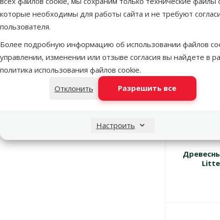
всех файлов cookie, мы сохраним только технические файлы c
Черный уголь
2
которые необходимы для работы сайта и не требуют соглас
пользователя.
Особые предложения
Более подробную информацию об использовании файлов coo
Mēneša piedāvājumi
5
управлении, изменении или отзыве согласия вы найдете в р
Mēneša lielā akcija
3
политика использования файлов cookie
.
Разрешить все
Отклонить
Настроить
Древесны
Litt