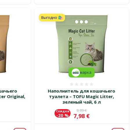
Выгодно 🛍️
марка
 0%
Оценка 0%
шачьего
Наполнитель для кошачьего
er Original,
туалета – TOFU Magic Litter,
зеленый чай, 6 л
Исходная цена
9,99 €
Скидка
Цена
7,98 €
-20 %