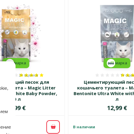
марка
марка
2×
оценка
1×
оце
Оценка 100%, количество оценок: 2
Оценка 
ирующий песок для
Цементирующий пес
 туалета – Magic Litter
кошачьего туалета – Ma
kie,
Ultra White Baby Powder,
Bentonite Ultra White wit
10 л
л
Цена
Цена
11,99 €
12,99 €
нием
нение
В наличии
В корзину