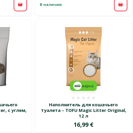
В наличии
В корзину
В ко
марка
 0%
Оценка 0%
шачьего
Наполнитель для кошачьего
er, с углем,
туалета – TOFU Magic Litter Original,
12 л
Цена
16,99 €