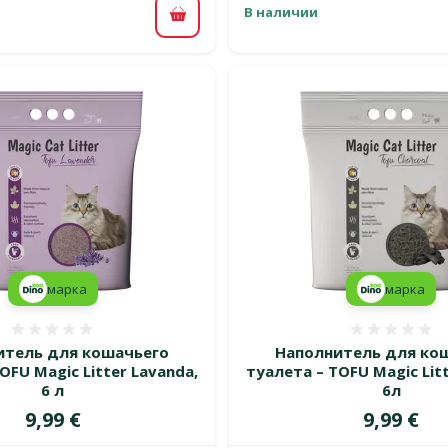
В наличии
В корзину
марка
марка
Оценка 0%
Оценка
итель для кошачьего
Наполнитель для ко
OFU Magic Litter Lavanda,
туалета – TOFU Magic Litt
6 л
6л
Цена
Цена
9,99 €
9,99 €