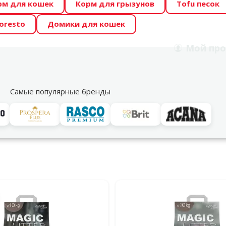
рм для кошек
Корм для грызунов
Tofu песок
 Zoo предлагает отличные цены на ТОП-овые корма! 🍖
oresto
Домики для кошек
DA ŪSAIŅI”! Возможно Твой питомец станет звездой 20
Мой
про
Поиск
рнет-магазин
Акции
Магазины
Услуги
Со
39
Самые популярные бренды
Magic Litter
 песок, а также древесный наполнитель для кошек. Выбирай
льтры
укция Magic Litter