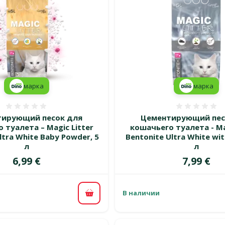
марка
марка
Оценка 0%
Оценка
ирующий песок для
Цементирующий пес
 туалета – Magic Litter
кошачьего туалета - Ma
ltra White Baby Powder, 5
Bentonite Ultra White wit
л
л
Цена
Цена
6,99 €
7,99 €
В наличии
В корзину