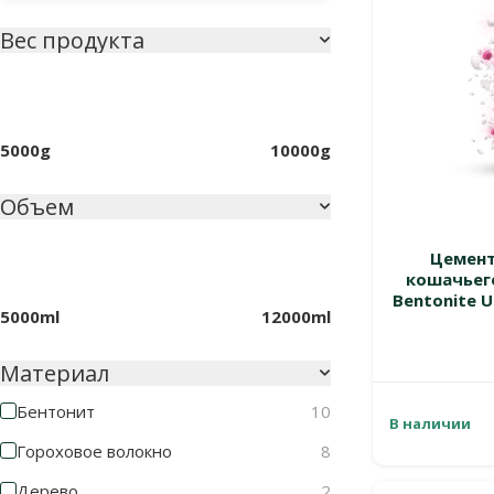
Вес продукта
5000g
10000g
Объем
Цемент
кошачьего
Bentonite U
5000ml
12000ml
Материал
Бентонит
10
В наличии
Гороховое волокно
8
Дерево
2