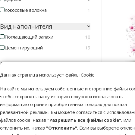
Кокосовые волокна
1
Вид наполнителя
Поглащающий запахи
10
Цементирующий
19
Аромат
Без запаха
9
Данная страница использует файлы Cookie
Цемент
Детская присыпка
2
кошачьего
На сайте мы используем собственные и сторонние файлы coo
Bentonite 
Древесный уголь
2
чтобы сохранять вашу историю покупок и использовать
информацию о ранее приобретенных товарах для показа
Зеленый чай
2
релевантной рекламы. Вы можете согласиться с использова
Лаванда
2
файлов cookie, нажав
"Разрешить все файлы cookie"
, или
отклонить их, нажав
"Отклонить"
. Если вы выберете откло
В наличии
Цветы
2