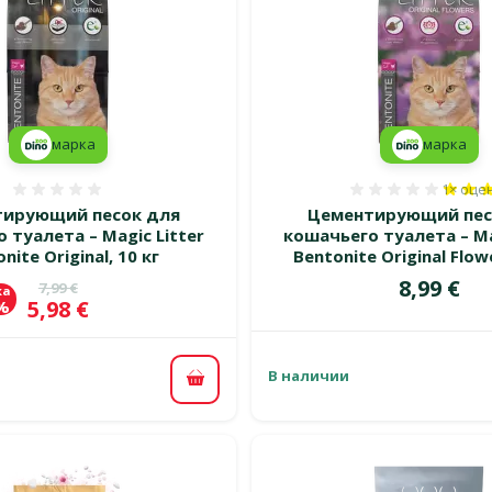
марка
марка
1×
оце
Оценка 0%
Оценка 
ирующий песок для
Цементирующий пес
 туалета – Magic Litter
кошачьего туалета – Ma
nite Original, 10 кг
Bentonite Original Flowe
Цена
8,99 €
Исходная цена
7,99 €
ка
Цена
5,98 €
 %
В наличии
В корзину