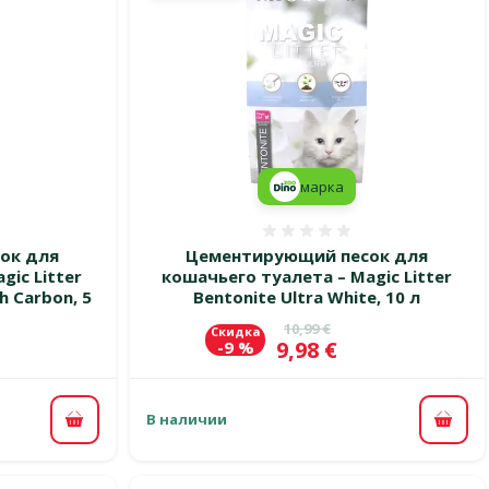
марка
 0%
Оценка 0%
ок для
Цементирующий песок для
gic Litter
кошачьего туалета – Magic Litter
h Carbon, 5
Bentonite Ultra White, 10 л
Исходная цена
10,99 €
Скидка
Цена
9,98 €
-9 %
В наличии
В корзину
В ко