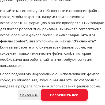
потребности.
На сайте мы используем собственные и сторонние файлы
Предыдущая страница
Следующая страница
Перейти на страницу 1
Перейти на страницу 2
Перейти на страницу 3
cookie, чтобы сохранять вашу историю покупок и
Похожие продукты
использовать информацию о ранее приобретенных товарах
для показа релевантной рекламы. Вы можете согласиться с
Оценка 0%
Корректирующий ошейник для собак –
использованием файлов cookie, нажав
"Разрешить все
TRIXIE Top Trainer training harness, S,
файлы cookie"
, или отклонить их, нажав
"Отклонить"
.
black
Если вы выберете отклонение всех файлов cookie, мы
Цена
4,49 €
сохраним только технические файлы cookie, которые
необходимы для работы сайта и не требуют согласия
пользователя.
В наличии
В корзи
Более подробную информацию об использовании файлов
cookie, их управлении, изменении или отзыве согласия вы
найдете в разделе
политика использования файлов cookie
.
Оценка 0%
Свисток – Trixie, Silent whistle, frequency
Разрешить все
Отклонить
protection, 8 см