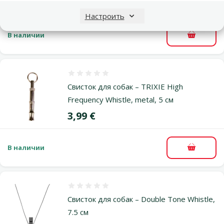
Цена
4,49 €
Настроить
В наличии
В корзи
Оценка 0%
Свисток для собак – TRIXIE High
Frequency Whistle, metal, 5 см
Цена
3,99 €
В наличии
В корзи
Оценка 0%
Свисток для собак – Double Tone Whistle,
7.5 см