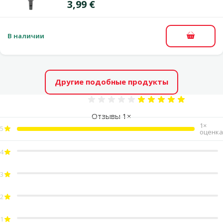
Цена
3,99 €
В наличии
В корзи
Другие подобные продукты
Оценка 100%
Отзывы 1×
1×
5
оценка
4
3
2
1