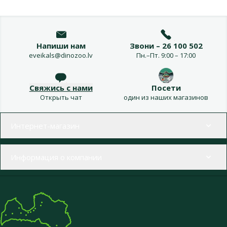
Напиши нам
Звони – 26 100 502
eveikals@dinozoo.lv
Пн.–Пт. 9:00 – 17:00
Свяжись с нами
Посети
Открыть чат
один из наших магазинов
Меню в футере
Интернет-магазин
Информация о компании