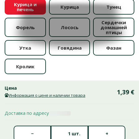
Курица и
Курица
Тунец
печень
Сердечки
Форель
Лосось
домашней
птицы
Утка
Говядина
Фазан
Кролик
Цена
1,39 €
Информация о цене и наличии товара
Доставка по адресу
Количество штук *
−
+
шт.