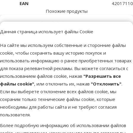
EAN
42017110
Похожие продукты
Оценка 0%
Консервы для кошек – Ontario Pouch
Данная страница использует файлы Cookie
Chicken and Codfish in Broth, 80 г
На сайте мы используем собственные и сторонние файлы
Цена
1,19 €
cookie, чтобы сохранять вашу историю покупок и
использовать информацию о ранее приобретенных товарах
марка
для показа релевантной рекламы. Вы можете согласиться с
использованием файлов cookie, нажав
"Разрешить все
В наличии
файлы cookie"
, или отклонить их, нажав
"Отклонить"
.
В корзи
Если вы выберете отклонение всех файлов cookie, мы
сохраним только технические файлы cookie, которые
Оценка 0%
необходимы для работы сайта и не требуют согласия
Консервы для кошек – Ontario Pouch
пользователя.
Chicken and Crab in Broth, 80 г
Более подробную информацию об использовании файлов
Цена
1,19 €
cookie, их управлении, изменении или отзыве согласия вы