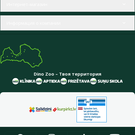
Меню в футере
Интернет-магазин
Информация о компании
Dino Zoo – Твоя территория