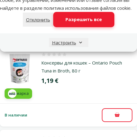
найдете в разделе
политика использования файлов cookie
.
марка
Разрешить все
Отклонить
В наличии
В корзи
Настроить
Оценка 0%
Консервы для кошек – Ontario Pouch
Tuna in Broth, 80 г
Цена
1,19 €
марка
В наличии
В корзи