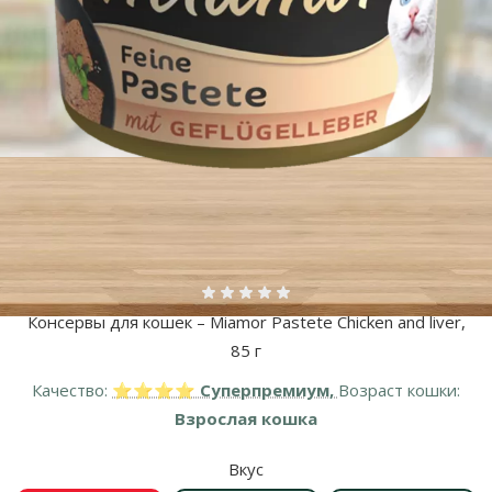
Оценка 0%
Консервы для кошек – Miamor Pastete Chicken and liver,
85 г
Качество:
⭐⭐⭐⭐ Суперпремиум,
Возраст кошки:
Взрослая кошка
Вкус