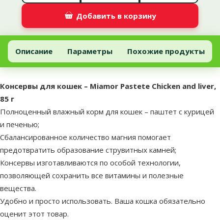
Добавить в корзину
Консервы для кошек – Miamor Pastete Chicken and liver, 85 г
Добавить в корзину
Описание
Параметры
Похожие продукты
В начало страницы
superzoo.product.detail.content
Консервы для кошек – Miamor Pastete Chicken and liver,
85 г
Полноценный влажный корм для кошек – паштет с курицей
и печенью;
Сбалансированное количество магния помогает
предотвратить образование струвитных камней;
Консервы изготавливаются по особой технологии,
позволяющей сохранить все витамины и полезные
вещества.
Удобно и просто использовать. Ваша кошка обязательно
оценит этот товар.