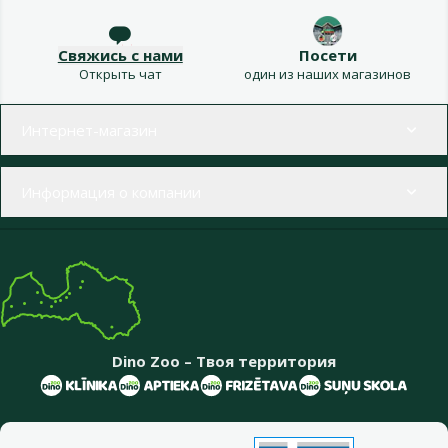
Свяжись с нами
Посети
Открыть чат
один из наших магазинов
Меню в футере
Интернет-магазин
Информация о компании
Dino Zoo – Твоя территория