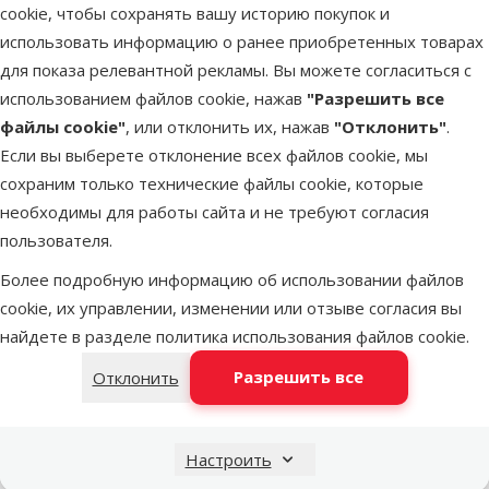
cookie, чтобы сохранять вашу историю покупок и
использовать информацию о ранее приобретенных товарах
Другие подобные продукты
для показа релевантной рекламы. Вы можете согласиться с
использованием файлов cookie, нажав
"Разрешить все
файлы cookie"
, или отклонить их, нажав
"Отклонить"
.
Консервы для кошек – Miamor Pastete Chicken, 85 г
Описание
Параметры
В начало страницы
Если вы выберете отклонение всех файлов cookie, мы
сохраним только технические файлы cookie, которые
superzoo.product.detail.content
Консервы для кошек – Miamor Pastete Chicken, 85 г
необходимы для работы сайта и не требуют согласия
Полноценный влажный корм для кошек – паштет с курицей;
пользователя.
Сбалансированное количество магния помогает
Более подробную информацию об использовании файлов
предотвратить образование струвитных камней;
cookie, их управлении, изменении или отзыве согласия вы
Консервы изготавливаются по особой технологии,
найдете в разделе
политика использования файлов cookie
.
позволяющей сохранить все витамины и полезные
Разрешить все
Отклонить
вещества.
Удобно и просто использовать. Ваша кошка обязательно
оценит этот товар.
Настроить
Состав:
мясо и субпродукты животного происхождения (в