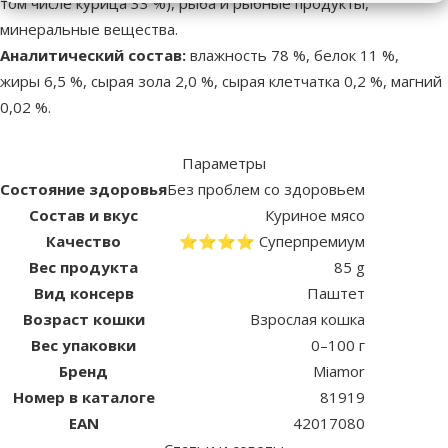
том числе курица 33 %), рыба и рыбные продукты,
минеральные вещества.
Аналитический состав:
влажность 78 %, белок 11 %,
жиры 6,5 %, сырая зола 2,0 %, сырая клетчатка 0,2 %, магний
0,02 %.
Параметры
Состояние здоровья
Без проблем со здоровьем
Состав и вкус
Куриное мясо
Качество
⭐⭐⭐⭐ Суперпремиум
Вес продукта
85 g
Вид консерв
Паштет
Возраст кошки
Взрослая кошка
Вес упаковки
0–100 г
Бренд
Miamor
Номер в каталоге
81919
EAN
42017080