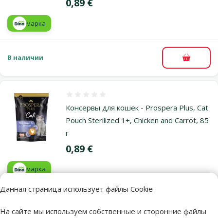
Цена
0,89 €
марка
В наличии
В корзи
Оценка 0%
Консервы для кошек - Prospera Plus, Cat
Pouch Sterilized 1+, Chicken and Carrot, 85
г
Цена
0,89 €
марка
Данная страница использует файлы Cookie
В наличии
В корзи
На сайте мы используем собственные и сторонние файлы