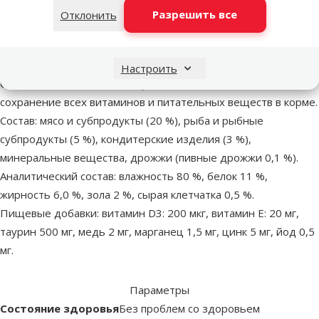
Salmon, Lamb and Rice, 100 г.
Разрешить все
Отклонить
Полноценный влажный корм в виде паштета.
Вкус, который понравится даже привередливым кошкам;
Пакетик размером с одну порцию;
Настроить
Специальные технологии производства обеспечивают
сохранение всех витаминов и питательных веществ в корме.
Состав: мясо и субпродукты (20 %), рыба и рыбные
субпродукты (5 %), кондитерские изделия (3 %),
минеральные вещества, дрожжи (пивные дрожжи 0,1 %).
Аналитический состав: влажность 80 %, белок 11 %,
жирность 6,0 %, зола 2 %, сырая клетчатка 0,5 %.
Пищевые добавки: витамин D3: 200 мкг, витамин E: 20 мг,
таурин 500 мг, медь 2 мг, марганец 1,5 мг, цинк 5 мг, йод 0,5
мг.
Параметры
Состояние здоровья
Без проблем со здоровьем