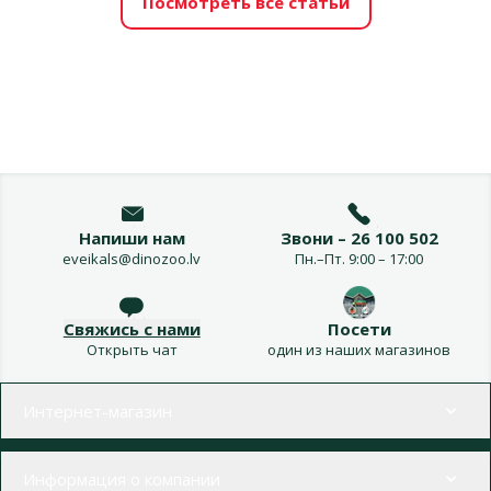
Посмотреть все статьи
Напиши нам
Звони – 26 100 502
eveikals@dinozoo.lv
Пн.–Пт. 9:00 – 17:00
Свяжись с нами
Посети
Открыть чат
один из наших магазинов
Меню в футере
Интернет-магазин
Информация о компании