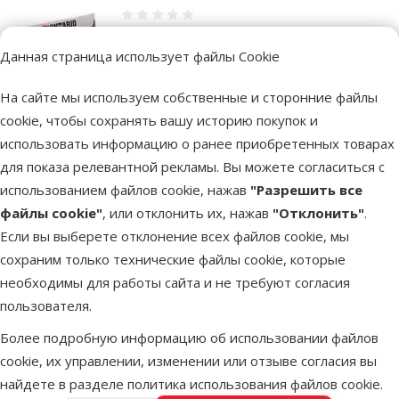
Оценка 0%
Консервы для кошек – Ontario Alucup
Данная страница использует файлы Cookie
Chicken with beef, 115 г
Цена
1,49 €
На сайте мы используем собственные и сторонние файлы
cookie, чтобы сохранять вашу историю покупок и
марка
использовать информацию о ранее приобретенных товарах
для показа релевантной рекламы. Вы можете согласиться с
использованием файлов cookie, нажав
"Разрешить все
В наличии
В корзи
файлы cookie"
, или отклонить их, нажав
"Отклонить"
.
Если вы выберете отклонение всех файлов cookie, мы
сохраним только технические файлы cookie, которые
Другие подобные продукты
необходимы для работы сайта и не требуют согласия
пользователя.
Консервы для котят - Schmusy Nature`Menu Junior Salmon, Lamb a
Описание
Параметры
В начало страницы
Более подробную информацию об использовании файлов
cookie, их управлении, изменении или отзыве согласия вы
найдете в разделе
политика использования файлов cookie
.
superzoo.product.detail.content
Консервы для котят - Schmusy Nature`Menu Junior