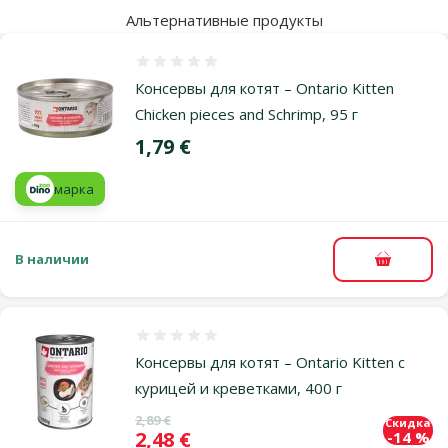
Альтернативные продукты
Оценка 0%
Консервы для котят – Ontario Kitten
Chicken pieces and Schrimp, 95 г
Цена
1,79 €
марка
В наличии
В корзи
Оценка 0%
Консервы для котят – Ontario Kitten с
курицей и креветками, 400 г
Исходная цена
2,89 €
Скидка
Цена
2,48 €
-14 %