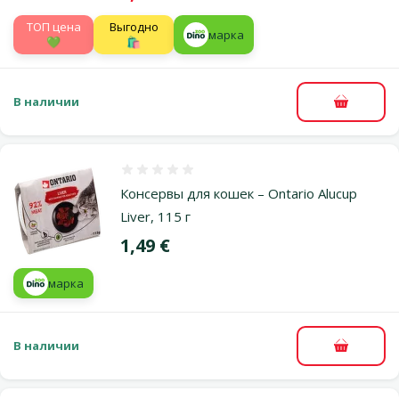
TOП цена
Выгодно
марка
💚
🛍️
В наличии
В корзи
Оценка 0%
Консервы для кошек – Ontario Alucup
Liver, 115 г
Цена
1,49 €
марка
В наличии
В корзи