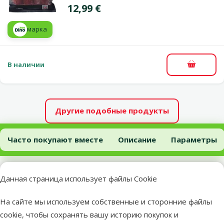
Цена
12,99 €
марка
В наличии
В корзи
Другие подобные продукты
Лакомство для собак – Friskies Funtastix, 175 г
Часто покупают вместе
Описание
Параметры
В начало страницы
Нужные товары для питомца
Данная страница использует файлы Cookie
На сайте мы используем собственные и сторонние файлы
Пакетики для сбора экскрементов
Консервы для 
cookie, чтобы сохранять вашу историю покупок и