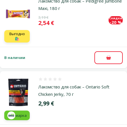
Лакомство для собак – Pedigree Jumbone
Maxi, 180 г
Исходная цена
3,19 €
Скидка
Цена
2,54 €
-20 %
Выгодно
🛍️
В наличии
В корзи
Оценка 0%
Лакомство для собак – Ontario Soft
Chicken Jerky, 70 г
Цена
2,99 €
марка