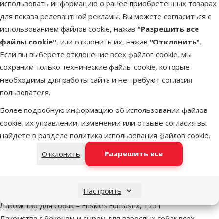
использовать информацию о ранее приобретенных товарах
для показа релевантной рекламы. Вы можете согласиться с
использованием файлов cookie, нажав
"Разрешить все
файлы cookie"
, или отклонить их, нажав
"Отклонить"
.
Если вы выберете отклонение всех файлов cookie, мы
сохраним только технические файлы cookie, которые
Оценка 0%
Оценка 0%
Пакетики для сбора
Пакетики для сбора
Пакетики 
необходимы для работы сайта и не требуют согласия
экскрементов –
экскрементов –
экскремен
пользователя.
TRIXIE Assortment Dog
TRIXIE Dog Dirt Bags
Fantasy, Do
Dirt Bags, 1 x 20 шт.
with Lavender Scent, 4
mix, 1 
Более подробную информацию об использовании файлов
x 20 шт.
cookie, их управлении, изменении или отзыве согласия вы
найдете в разделе
политика использования файлов cookie
.
0,79 €
2,49 €
0,7
Разрешить все
Отклонить
В корзину
В корзину
В к
Настроить
superzoo.product.detail.content
Лакомство для собак – Friskies Funtastix, 175 г
Лакомства с беконом и сыром для взрослых собак всех