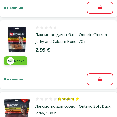
В наличии
В корзи
Оценка 0%
Лакомство для собак – Ontario Chicken
Jerky and Calcium Bone, 70 г
Цена
2,99 €
марка
В наличии
В корзи
1×
оценка
Оценка 100%, количество оценок: 1
Лакомство для собак – Ontario Soft Duck
Jerky, 500 г