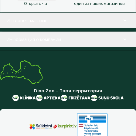
Открыть чат
один из наших магазинов
Меню в футере
Интернет-магазин
Информация о компании
Dino Zoo – Твоя территория