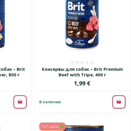
 0%
Оценка 0%
бак – Brit
Консервы для собак – Brit Premium
er, 800 г
Beef with Tripe, 400 г
Цена
1,99 €
В наличии
В корзину
В ко
TOП цена 💚