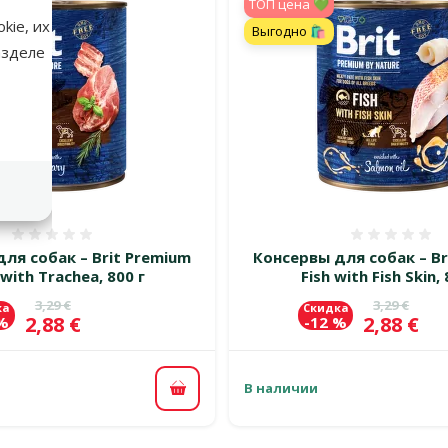
TOП цена 💚
kie, их
Выгодно 🛍️
азделе
Оценка 0%
Оценка
ля собак – Brit Premium
Консервы для собак – Br
with Trachea, 800 г
Fish with Fish Skin, 
Исходная цена
Исходная 
3,29 €
3,29 €
ка
Скидка
Цена
Цена
2,88 €
2,88 €
 %
-12 %
В наличии
В корзину