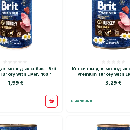
Оценка 0%
Оценка
ля молодых собак – Brit
Консервы для молодых со
urkey with Liver, 400 г
Premium Turkey with Liv
Цена
Цена
1,99 €
3,29 €
В наличии
В корзину