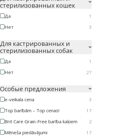
стерилизованных кошек
Да
1
Нет
3
Для кастрированных и
стерилизованных собак
Да
1
Нет
27
Особые предложения
e-veikala cena
3
Top barībām – Top cenas!
17
Brit Care Grain-Free barība kaķiem
2
Mēneša piedāvājumi
17