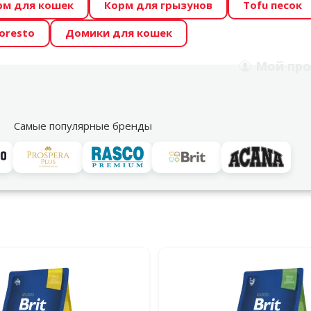
рм для кошек
Корм для грызунов
Tofu песок
 Zoo предлагает отличные цены на ТОП-овые корма! 🍖
oresto
Домики для кошек
DA ŪSAIŅI”! Возможно Твой питомец станет звездой 20
Мой
про
Поиск
рнет-магазин
Акции
Магазины
Услуги
Со
39
Самые популярные бренды
к и кошек
Brit Premium by Nature
енный и сбалансированный корм премиум-класса для здоровья
льтры
дукция Brit Premium by Nature