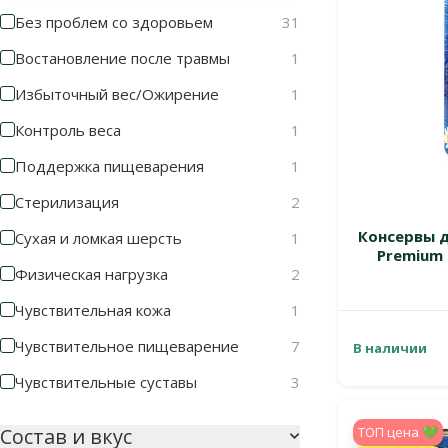
Без проблем со здоровьем
31
Востановление после травмы
1
Избыточный вес/Ожирение
1
Контроль веса
1
Поддержка пищеварения
1
Стерилизация
2
Консервы д
Сухая и ломкая шерсть
1
Premium T
Физическая нагрузка
2
Чувствительная кожа
1
Чувствительное пищеварение
7
В наличии
Чувствительные суставы
3
TOП цена 💚
Состав и вкус