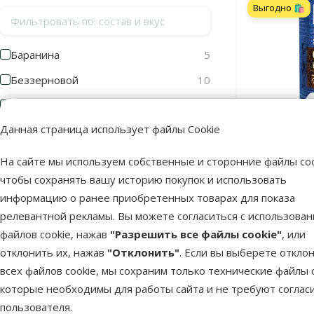
Выгодно 🛍️
Фильтровать по: состав и вкус
Баранина
5
Беззерновой
10
Глюкозамин
1
Данная страница использует файлы Cookie
Говядина
2
Злаки
16
На сайте мы используем собственные и сторонние файлы coo
Консервы д
Bee
чтобы сохранять вашу историю покупок и использовать
Индейка и мясо индейки
5
информацию о ранее приобретенных товарах для показа
Скид
Куриное мясо
28
-12
релевантной рекламы. Вы можете согласиться с использова
Лососевый жир
1
файлов cookie, нажав
"Разрешить все файлы cookie"
, или
отклонить их, нажав
"Отклонить"
. Если вы выберете откло
Лосось
3
В наличии
всех файлов cookie, мы сохраним только технические файлы c
Пряные травы
1
которые необходимы для работы сайта и не требуют соглас
пользователя.
Рис
8