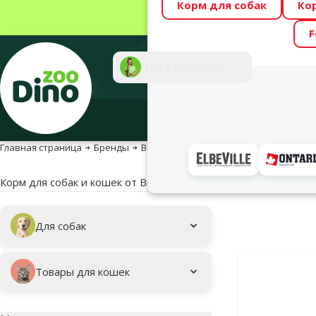
Корм для собак
Ко
Весь месяц Dino
F
Фотоконкурс “GA
Поддержка
Инте
Главная страница
Бренды
Brit Premium by Nature – корм для соба
Корм для собак и кошек от Brit Premium by Nature – полноц
Подкатегория
Выбранные фи
Для собак
Фирменная про
Товары для кошек