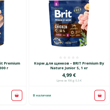
 0%
Оценка 0%
it Premium
Корм для щенков – BRIT Premium By
800 г
Nature Junior S, 1 кг
Цена
4,99 €
цена
Цена за 100 g: 0,5 €
В наличии
В ко
В корзину