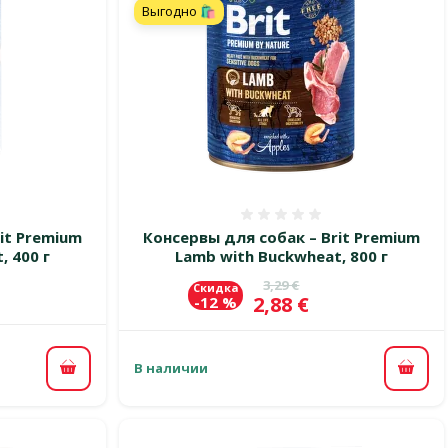
Выгодно 🛍️
 0%
Оценка 0%
it Premium
Консервы для собак – Brit Premium
, 400 г
Lamb with Buckwheat, 800 г
Исходная цена
3,29 €
Скидка
Цена
2,88 €
-12 %
В наличии
В корзину
В ко