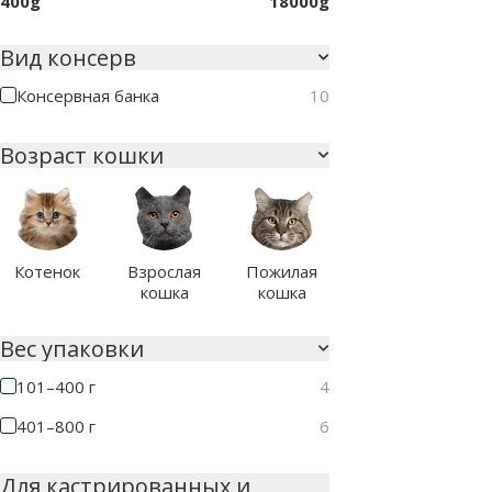
400g
18000g
Вид консерв
Консервная банка
10
Возраст кошки
Котенок
Взрослая
Пожилая
кошка
кошка
Вес упаковки
101–400 г
4
401–800 г
6
Для кастрированных и