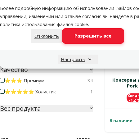
TOП цена 💚
Более подробную информацию об использовании файлов coo
Рыба
1
Выгодно 🛍️
управлении, изменении или отзыве согласия вы найдете в р
Свинина
1
политика использования файлов cookie
.
Фрукты
1
Разрешить все
Отклонить
Яблоки
1
Больше
Настроить
Качество
Консервы д
⭐⭐⭐ Премиум
34
Pork 
⭐⭐⭐⭐⭐ Холистик
1
Скид
-12
Вес продукта
В наличии