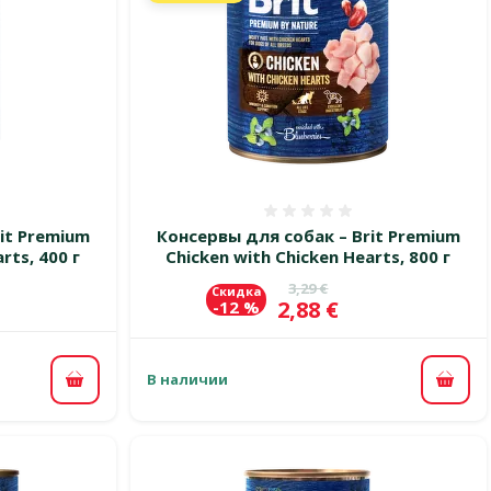
 0%
Оценка 0%
it Premium
Консервы для собак – Brit Premium
rts, 400 г
Chicken with Chicken Hearts, 800 г
Исходная цена
3,29 €
Скидка
Цена
2,88 €
-12 %
В наличии
В корзину
В ко