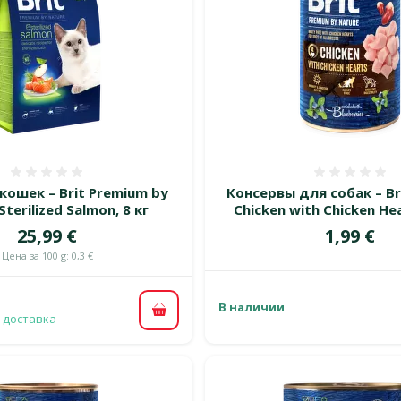
Оценка 0%
Оценка
кошек – Brit Premium by
Консервы для собак – Br
Sterilized Salmon, 8 кг
Chicken with Chicken Hea
Цена
Цена
25,99 €
1,99 €
Цена за 100 g: 0,3 €
В наличии
В корзину
 доставка