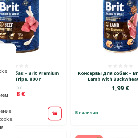
Оценка 0%
Оценка
kie,
ля собак – Brit Premium
Консервы для собак – Br
f with Tripe, 800 г
Lamb with Buckwheat
Цена
1,99 €
Исходная цена
3,29 €
ка
Цена
2,88 €
 %
нием
нение
В наличии
В корзину
ookie,
ия