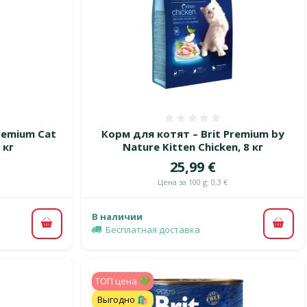
 0%
Оценка 0%
remium Cat
Корм для котят – Brit Premium by
 кг
Nature Kitten Chicken, 8 кг
Цена
25,99 €
Цена за 100 g: 0,3 €
В наличии
В корзину
В ко
Бесплатная доставка
TOП цена 💚
Выгодно 🛍️