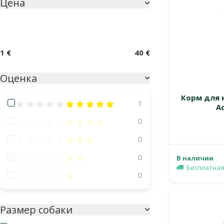
Цена
Параметрический фильтр
1 €
40 €
Оценка
Корм для к
Оценка 100%
1
Ad
Оценка 80%
0
Оценка 60%
0
Оценка 40%
0
В наличии
Бесплатная
Оценка 20%
0
Размер собаки