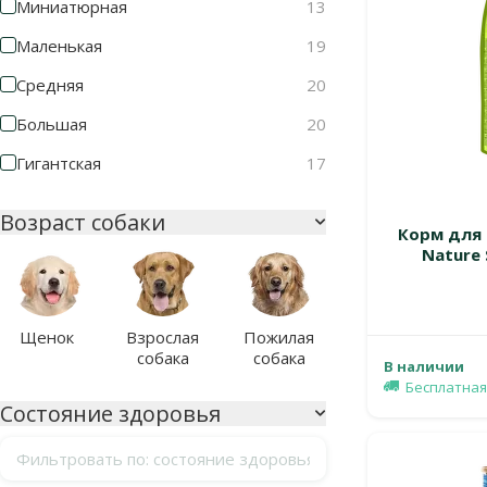
Миниатюрная
13
Маленькая
19
Средняя
20
Большая
20
Гигантская
17
Возраст собаки
Корм для 
Nature 
Щенок
Взрослая
Пожилая
собака
собака
В наличии
Бесплатная
Состояние здоровья
Фильтровать по: состояние здоровья