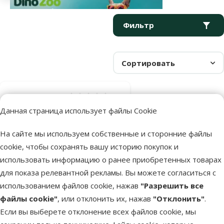
Параметрический фильтр
Выбранные фильтры
Продукты в категории Дизайнерские аквариумы
Фильтр
Сортировать
Оценка 0%
Аквариум –
Данная страница использует файлы Cookie
Tetra AquaArt
На сайте мы используем собственные и сторонние файлы
Explorer, 60 л
cookie, чтобы сохранять вашу историю покупок и
Цена
199 €
использовать информацию о ранее приобретенных товарах
для показа релевантной рекламы. Вы можете согласиться с
Недоступно
использованием файлов cookie, нажав
"Разрешить все
Посмотреть
файлы cookie"
, или отклонить их, нажав
"Отклонить"
.
Если вы выберете отклонение всех файлов cookie, мы