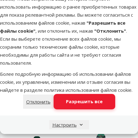
использовать информацию о ранее приобретенных товарах
Оценка 0%
Террариум –
для показа релевантной рекламы. Вы можете согласиться с
SAVIC Fauna
использованием файлов cookie, нажав
"Разрешить все
Box, 6 л, 27 x
файлы cookie"
, или отклонить их, нажав
"Отклонить"
.
17 x 18 см
Если вы выберете отклонение всех файлов cookie, мы
сохраним только технические файлы cookie, которые
Цена
12,99 €
необходимы для работы сайта и не требуют согласия
пользователя.
В наличии
В корзину
Более подробную информацию об использовании файлов
cookie, их управлении, изменении или отзыве согласия вы
найдете в разделе
политика использования файлов cookie
.
Разрешить все
Отклонить
Напиши нам
Звони – 26 100 502
Настроить
eveikals@dinozoo.lv
Пн.–Пт. 9:00 – 17:00