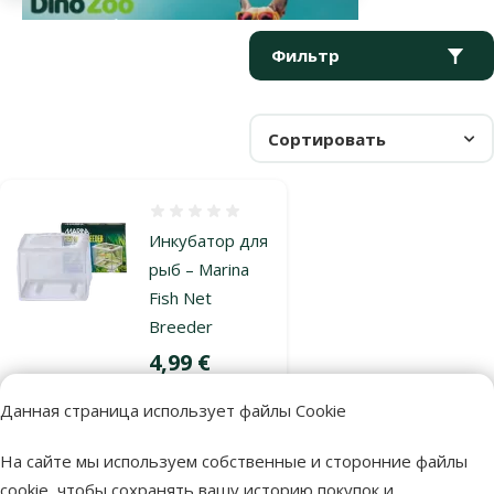
Параметрический фильтр
Выбранные фильтры
Продукты в категории Отдельные аквариумы
Фильтр
Сортировать
Оценка 0%
Инкубатор для
рыб – Marina
Fish Net
Breeder
Цена
4,99 €
Данная страница использует файлы Cookie
В наличии
В корзину
На сайте мы используем собственные и сторонние файлы
cookie, чтобы сохранять вашу историю покупок и