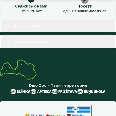
Свяжись с нами
Посети
Открыть чат
один из наших магазинов
Меню в футере
Интернет-магазин
Информация о компании
Dino Zoo – Твоя территория