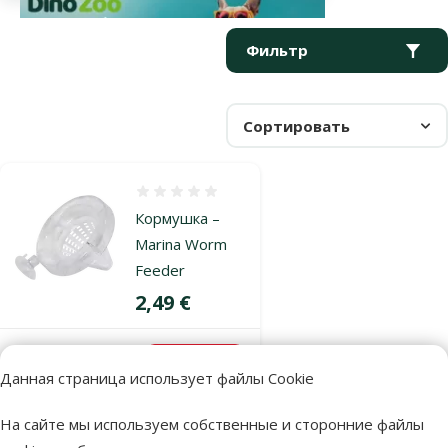
Параметрический фильтр
Выбранные фильтры
Продукты в категории Автоматические кормушки
Фильтр
Сортировать
Оценка 0%
Кормушка –
Marina Worm
Feeder
Цена
2,49 €
В наличии
В корзину
Данная страница использует файлы Cookie
На сайте мы используем собственные и сторонние файлы
Оценка 0%