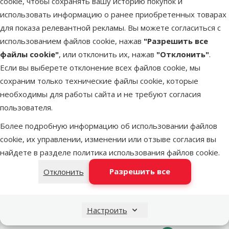
cookie, чтобы сохранять вашу историю покупок и
Автоматическая
использовать информацию о ранее приобретенных товарах
кормушка для
для показа релевантной рекламы. Вы можете согласиться с
рыб для
использованием файлов cookie, нажав
"Разрешить все
аквариумов
файлы cookie"
, или отклонить их, нажав
"Отклонить"
.
Juwel
Если вы выберете отклонение всех файлов cookie, мы
Цена
39,99 €
сохраним только технические файлы cookie, которые
необходимы для работы сайта и не требуют согласия
В наличии
пользователя.
Бесплатная
В корзину
Более подробную информацию об использовании файлов
доставка
cookie, их управлении, изменении или отзыве согласия вы
найдете в разделе
политика использования файлов cookie
.
Разрешить все
Отклонить
Напиши нам
Звони – 26 100 502
Настроить
eveikals@dinozoo.lv
Пн.–Пт. 9:00 – 17:00