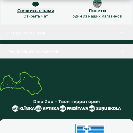
Свяжись с нами
Посети
Открыть чат
один из наших магазинов
Меню в футере
Интернет-магазин
Информация о компании
Dino Zoo – Твоя территория