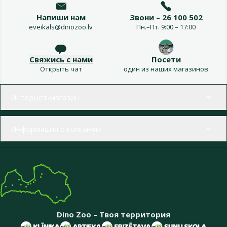
Напиши нам
Звони – 26 100 502
eveikals@dinozoo.lv
Пн.–Пт. 9:00 – 17:00
Свяжись с нами
Посети
Открыть чат
один из наших магазинов
Меню в футере
Интернет-магазин
Информация о компании
Dino Zoo – Твоя территория