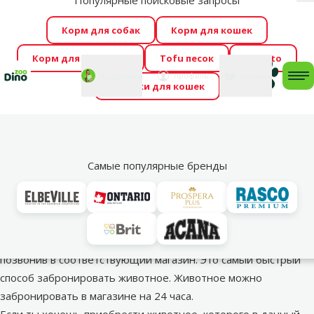
Популярные поисковые запросы
За
Весь месяц Dino Zoo предлагает отличные цены на
Корм для собак
Корм для кошек
ТОП-овые корма! 🍖
→
Ознакомиться!
Корм для грызунов
Tofu песок
Foresto
Фотоконкурс “GADA ŪSAIŅI”! Возможно Твой питомец
Мой
Моя
профиль
Поддержка
корзина
me
Домики для кошек
станет звездой 2027
→
Участвовать
По
Животные в магазинах Dino Zoo
Самые популярные бренды
Могу ли я заказать животное?
Животных можно приобрести только в фактических
магазинах.
Если животное есть в магазине, его можно забронировать,
позвонив в соответствующий магазин. Это самый быстрый
способ забронировать животное. Животное можно
забронировать в магазине на 24 часа.