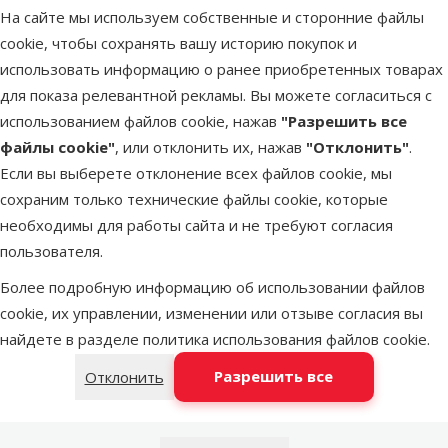
Оплата заказов
Обмен и возврат
На сайте мы используем собственные и сторонние файлы
cookie, чтобы сохранять вашу историю покупок и
Претензии и
использовать информацию о ранее приобретенных товарах
несоответствие
Доставка заказов
для показа релевантной рекламы. Вы можете согласиться с
товара
использованием файлов cookie, нажав
"Разрешить все
Животные в
файлы cookie"
, или отклонить их, нажав
"Отклонить"
.
Заказы
магазинах
Если вы выберете отклонение всех файлов cookie, мы
Dino Zoo
сохраним только технические файлы cookie, которые
Ветеринарная
необходимы для работы сайта и не требуют согласия
Школа для собак
клиника
пользователя.
Парикмахерская
Более подробную информацию об использовании файлов
для собак и кошек
cookie, их управлении, изменении или отзыве согласия вы
найдете в разделе
политика использования файлов cookie
.
Разрешить все
Отклонить
Поможем найти подходящее с помощью нашего
виртуального эксперта